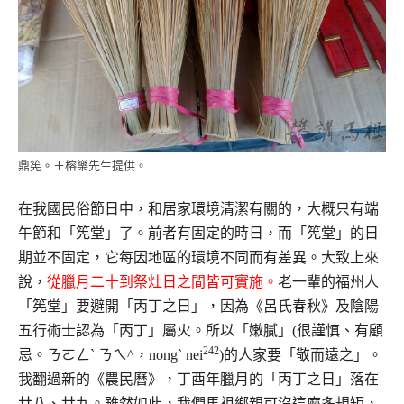
鼎筅。王榕樂先生提供。
在我國民俗節日中，和居家環境清潔有關的，大概只有端
午節和「筅堂」了。前者有固定的時日，而「筅堂」的日
期並不固定，它每因地區的環境不同而有差異。大致上來
說，
從臘月二十到祭灶日之間皆可實施。
老一輩的福州人
「筅堂」要避開「丙丁之日」，因為《呂氏春秋》及陰陽
五行術士認為「丙丁」屬火。所以「嫩膩」(很謹慎、有顧
242
忌。ㄋㄛㄥˋ ㄋㄟ^，nongˋ nei
)的人家要「敬而遠之」。
我翻過新的《農民曆》，丁酉年臘月的「丙丁之日」落在
廿八、廿九。雖然如此，我們馬祖鄉親可沒這麼多規矩，