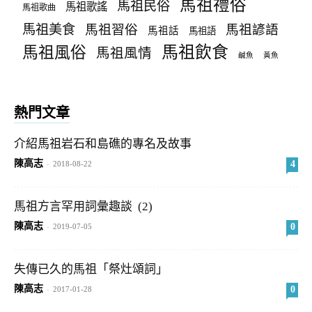
馬祖禮俗
馬祖民俗
馬祖歌謠
馬祖歌曲
馬祖美食
馬祖習俗
馬祖諺語
馬祖話
馬祖語
馬祖飲食
馬祖風俗
馬祖風情
鹹魚
黃魚
熱門文章
介紹馬祖岩石和島礁的專名及故事
陳高志
4
-
2018-08-22
馬祖方言罕用詞彙趣談 (2)
陳高志
0
-
2019-07-05
失傳已久的馬祖「祭灶頌詞」
陳高志
0
-
2017-01-28