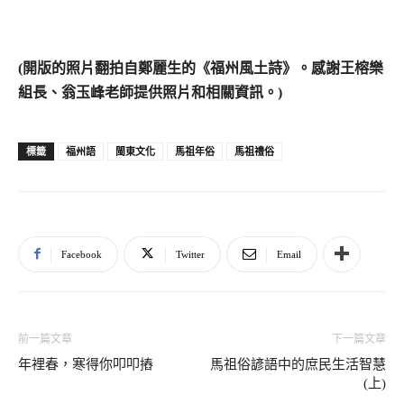
(
開版的照片翻拍自鄭麗生的《福州風土詩》。感謝王榕樂
組長、翁玉峰老師提供照片和相關資訊。)
福州語
閩東文化
馬祖年俗
馬祖禮俗
標籤
Facebook
Twitter
Email
前一篇文章
下一篇文章
年裡春，寒得你叩叩摏
馬祖俗諺語中的庶民生活智慧
(上)