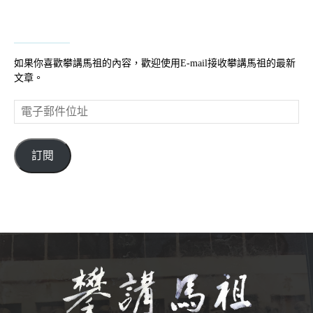
如果你喜歡攀講馬祖的內容，歡迎使用E-mail接收攀講馬祖的最新
文章。
電
子
郵
件
訂閱
位
址