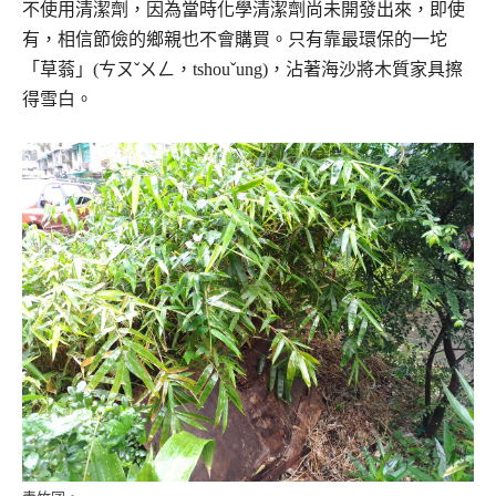
不使用清潔劑，因為當時化學清潔劑尚未開發出來，即使
有，相信節儉的鄉親也不會購買。只有靠最環保的一坨
「草蓊」(ㄘㄡˇㄨㄥ，tshouˇung)，沾著海沙將木質家具擦
得雪白。