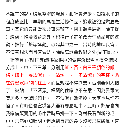
青竹囝。
不諱言的說，環境整潔的觀念，和社會進步、知識水平的
程度成正比。早期的馬祖生活條件差，追求溫飽是燃眉急
事，其它的只能當次要事來辦了。國軍轉進馬祖，除了提
升經濟、推廣教育之外，也推行了許多改善生活品質的運
動，推行「整潔運動」就是其中之一。當時的地區長官，
不僅有想法而且有做法，除編寫歌曲教唱之外(見下圖3)，
「指導員」(副村長)還挨家挨戶的做整潔檢查。檢查結果
分成上、中、下三等，分別用
紅、黃、白三種顏色的紙
條，印上「最清潔」、「清潔」、「不清潔」的字樣，貼
在受檢家戶的門柱上。
而且規定不得撕去，否則要倒大楣
了。被貼上「不清潔」標籤的住家也不在意，因為民眾文
盲居多。大環境如此，「不清潔」輪流換，大家也見怪不
怪了。有時也會宣導各人要有專屬毛巾，此時，鄰居會向
我家借販賣用的毛巾暫時吊掛一下。副村長看到新的毛
巾，當然心知肚明，但想到自己的命令沒被當耳邊風，這