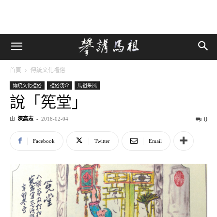
首頁
傳統文化禮俗
傳統文化禮俗
禮俗淺介
馬祖采風
說「筅堂」
由
陳高志
-
2018-02-04
0
Facebook
Twitter
Email