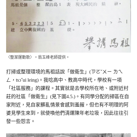
〈整潔運動歌〉。翁玉峰老師提供。
打掃或整理環境的馬祖話說「做衛生」(ㄗㄛˇㄨㄧ ㄌㄟ
ㄥ，tsɔˇui leing)。我唸高中、教高中時代，學校有一項
「社區服務」的課程。其實就是去學校所在地、或附近村
莊的社區「做衛生」(見下圖4.5.)。有同學分配的掃區在自
家附近，見自家髒亂情景會感到羞赧，但也有不明理的阿
婆見學生來到，就使喚他們清運陳年老垃圾，因此往往引
發一些怨言。