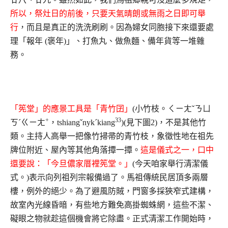
所以，祭灶日的前後，只要天氣晴朗或無雨之日即可舉
行
，而且是真正的洗洗刷刷。因為婦女同胞接下來還要處
理「報年 (褒年)」、打魚丸、做魚麵、備年貨等一堆雜
務。
「筅堂」的應景工具是「青竹囝」
(小竹枝。ㄑㄧㄤˇㄋㄩ
+
33
ㄎˊㄍㄧㄤ
，tshiangˇnykˊkiang
)(見下圖2)，不是其他竹
類。主持人高舉一把像竹掃帚的青竹枝，象徵性地在祖先
牌位附近、屋內等其他角落撢一撢。
這是儀式之一，口中
還要說：「今旦儂家厝裡筅堂。」
(今天咱家舉行清潔儀
式。)表示向列祖列宗報備過了。馬祖傳統民居頂多兩層
樓，例外的絕少。為了避風防賊，門窗多採狹窄式建構，
故室內光線昏暗，有些地方難免高掛蜘蛛網，這些不潔、
礙眼之物就趁這個機會將它除盡。正式清潔工作開始時，