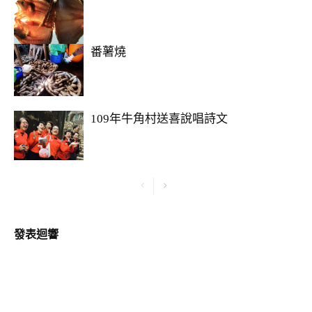
番薯燒
109年牛角村送喜說唱詩文
發表迴響