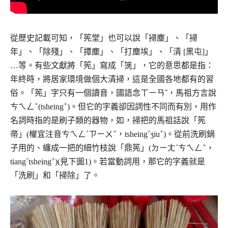
從歷史記載可知，「筅堂」也可以說「掃塵」、「掃
年」、「除殘」、「撢塵」、「打塵埃」、「清 [黑屯]」
…等。有些文獻將「筅」寫成「箲」，它的意思都是指：
年終時，將居家環境做個大清掃，這是全國各地都有的習
俗。「筅」字只有一個讀音，國語念ㄒㄧㄢˇ，馬祖方言說
+
+
ㄘㄟㄥ
(tsheing
)。但它的字義卻因詞性不同而有別，用作
名詞時指的是刷子類的器物，如，掃把的馬祖話說「筅
+
+
帚」(權宜注音ㄘㄟㄥˊㄗㄧㄨ
，tsheingˊʒiu
)。從前洗刷鍋
+
子用的、纏成一把的細竹枝說「鼎筅」(ㄉㄧㄤˊㄘㄟㄥ
，
+
tiangˊtsheing
)(見下圖1)。若當動詞用，那它的字義就是
「洗刷」和「掃除」了。