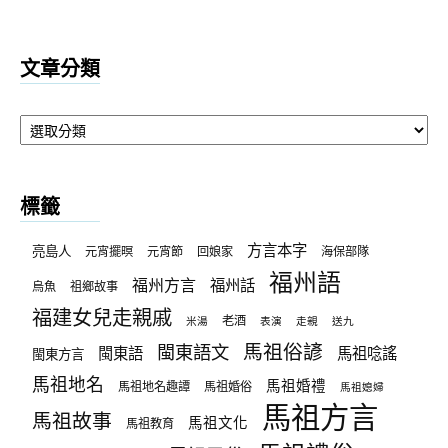
文章分類
文
章
分
類
標籤
方言本字
亮島人
元宵擺暝
元宵節
回娘家
海保部隊
福州語
福州方言
福州話
烏魚
祖鄉故事
福建女兒走親戚
老酒
米湯
表演
走親
送九
馬祖俗諺
閩東語文
閩東語
馬祖唸謠
閩東方言
馬祖地名
馬祖婚禮
馬祖地名趣譚
馬祖婚俗
馬祖媳婦
馬祖方言
馬祖故事
馬祖文化
馬祖教育