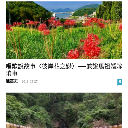
唱歌說故事〈彼岸花之戀〉──兼說馬祖婚嫁
瑣事
陳高志
0
-
2019-05-27