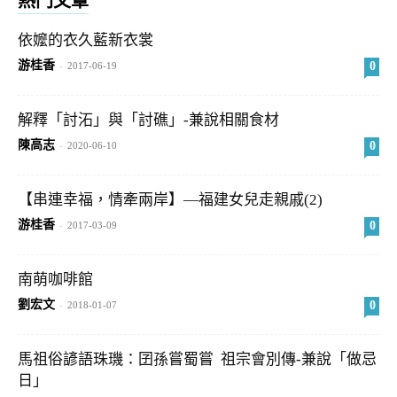
熱門文章
依嬤的衣久藍新衣裳
游桂香
0
-
2017-06-19
解釋「討沰」與「討礁」-兼說相關食材
陳高志
0
-
2020-06-10
【串連幸福，情牽兩岸】—福建女兒走親戚(2)
游桂香
0
-
2017-03-09
南萌咖啡館
劉宏文
0
-
2018-01-07
馬祖俗諺語珠璣：囝孫嘗蜀嘗 祖宗會別傳-兼說「做忌
日」