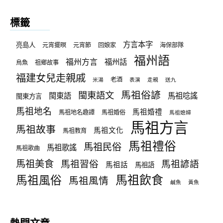
類
標籤
方言本字
亮島人
元宵擺暝
元宵節
回娘家
海保部隊
福州語
福州方言
福州話
烏魚
祖鄉故事
福建女兒走親戚
老酒
米湯
表演
走親
送九
馬祖俗諺
閩東語文
閩東語
馬祖唸謠
閩東方言
馬祖地名
馬祖婚禮
馬祖地名趣譚
馬祖婚俗
馬祖媳婦
馬祖方言
馬祖故事
馬祖文化
馬祖教育
馬祖禮俗
馬祖民俗
馬祖歌謠
馬祖歌曲
馬祖美食
馬祖習俗
馬祖諺語
馬祖話
馬祖語
馬祖飲食
馬祖風俗
馬祖風情
鹹魚
黃魚