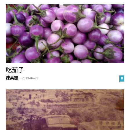
吃茄子
陳高志
0
-
2019-04-29