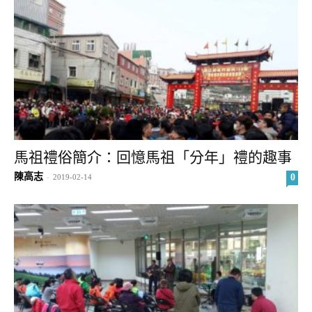
馬祖禮俗簡介：回憶馬祖「分年」禮的趣事
陳高志
0
-
2019-02-14