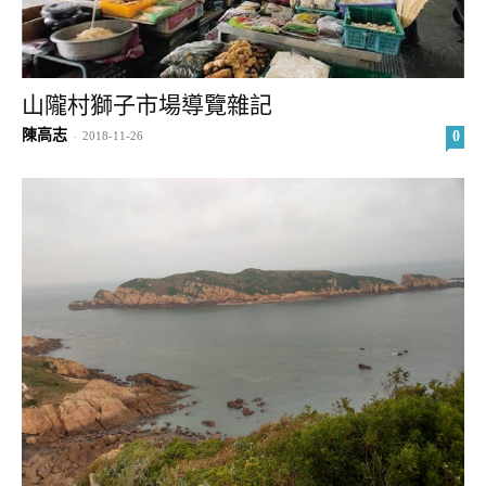
山隴村獅子市場導覽雜記
陳高志
0
-
2018-11-26