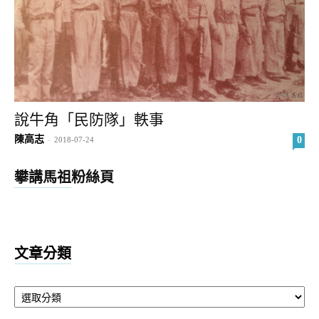
說牛角「民防隊」軼事
陳高志
0
-
2018-07-24
攀講馬祖粉絲頁
文章分類
文
章
分