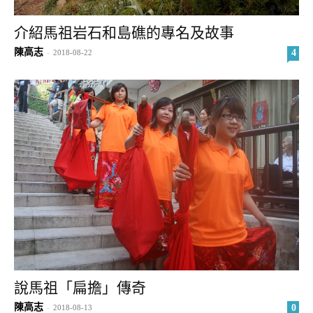
介紹馬祖岩石和島礁的專名及故事
陳高志
4
-
2018-08-22
說馬祖「扁擔」傳奇
陳高志
0
-
2018-08-13