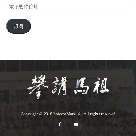
電
子
郵
件
訂閱
位
址
Copyright © 2018 VoiceofMatsu ©. All rights reserved