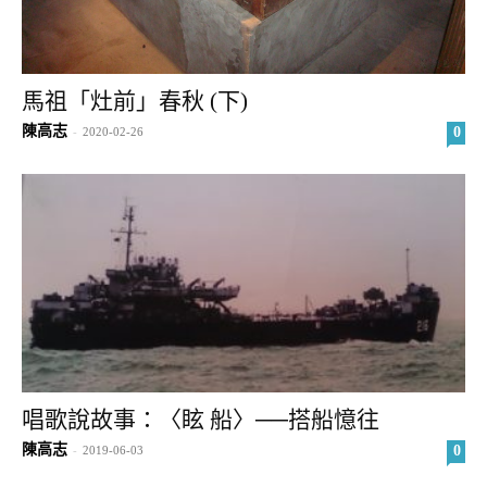
馬祖「灶前」春秋 (下)
陳高志
0
-
2020-02-26
唱歌說故事：〈眩 船〉──搭船憶往
陳高志
0
-
2019-06-03