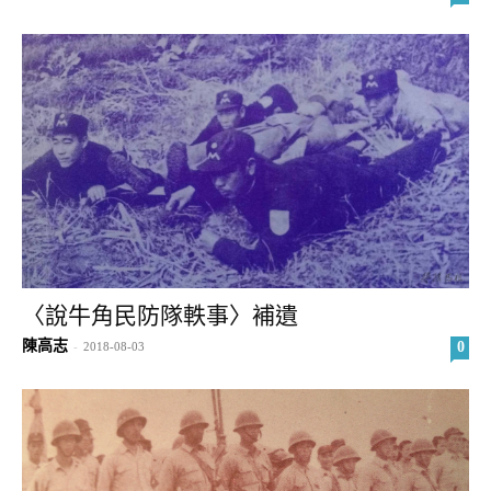
〈說牛角民防隊軼事〉補遺
陳高志
0
-
2018-08-03