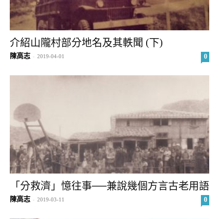
介紹山隴村部分地名及其軼聞 (下)
陳高志
0
-
2019-04-01
「分救濟」憶往事──兼說幾個方言古老用語
陳高志
0
-
2019-03-11