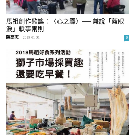
馬祖創作歌謠：〈心之驛〉── 兼說「藍眼
淚」軼事兩則
陳高志
0
-
2019-01-31