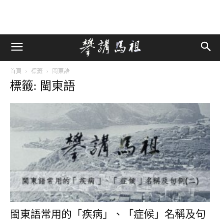
首頁
標籤
閩東語
標籤: 閩東語
閩東語常用的「疾病」、「症候」名稱及句