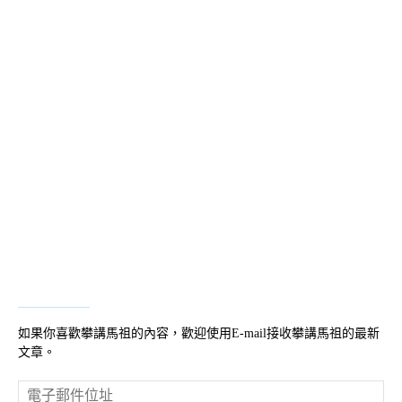
如果你喜歡攀講馬祖的內容，歡迎使用E-mail接收攀講馬祖的最新
文章。
電