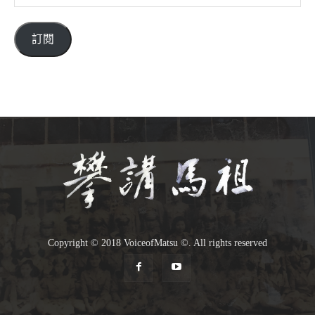
子
郵
件
訂閱
位
址
Copyright © 2018 VoiceofMatsu ©. All rights reserved