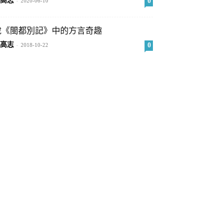
高志
0
-
2020-06-10
說《閩都別記》中的方言奇趣
高志
0
-
2018-10-22