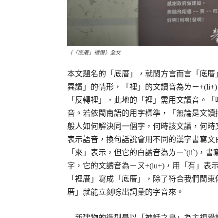
〈「底厝」禮讚〉全文
本文題名的「底厝」，就閩方言而言「底厝」
異讀」的情形，「裡」的文讀音為ㄌㄧ+(li+)
「反轉裡」，此地的「裡」需用文讀音。「
音。若依閩南語的用字標準，「無論是文讀
般人如何解決同一個字，何時該文讀，何時
表示語音，換句話說會用不同的漢字書寫文白異
「來」表示，但它的白讀音為ㄌㄧˋ(liˋ)
字，它的文讀音為ㄧㄡ+(iu+)，用「有」表
「裡厝」寫成「底厝」，除了符合我們閩東
厝」就能立刻唸出詞彙的字音來。
新建物的造型是以「神話之鳥」為主視覺