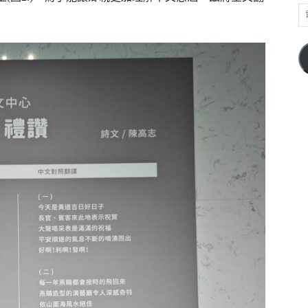
電
子
郵
件
位
址