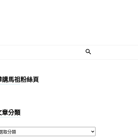
攀講馬祖粉絲頁
文章分類