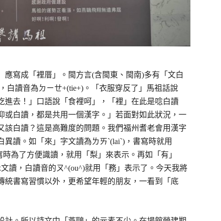
應寫成「裡厝」。閩方言(含閩東、閩南)多有「文白
，白讀音為ㄉㄧㄝ+(tie+)。「衣服穿反了」馬祖話說
吃進去！」口語說「食裡呵」，「裡」在此是唸白讀
抑或白讀，都是共用一個漢字。」若面對如此狀況，一
又該白讀？這是高難度的問題。我們福州耆老會用漢字
讀。如「來」字文讀為ㄌㄞˋ(laiˋ)，書寫時就用
，書寫時為了方便識讀，就用「梨」來表示。再如「有」
示文讀，白讀音的ㄡ^(ou^)就用「務」表示了。今天我將
傳統書寫習慣以外，更希望年輕的朋友，一看到「底
設計。所以詩文中「燕鷗」的元素不少。在場館營建期