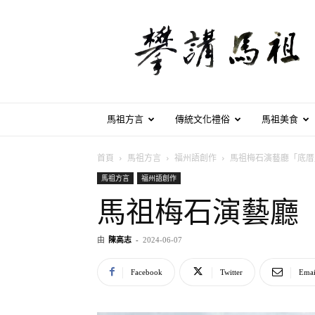
攀
講
馬
祖
馬祖方言
傳統文化禮俗
馬祖美食
首頁
馬祖方言
福州語創作
馬祖梅石演藝廳「底厝
馬祖方言
福州語創作
馬祖梅石演藝廳
由
陳高志
-
2024-06-07
Facebook
Twitter
Emai