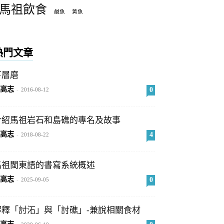
馬祖飲食
鹹魚
黃魚
熱門文章
下層磨
高志
0
-
2016-08-12
介紹馬祖岩石和島礁的專名及故事
高志
4
-
2018-08-22
馬祖閩東語的書寫系統概述
高志
0
-
2025-09-05
解釋「討沰」與「討礁」-兼說相關食材