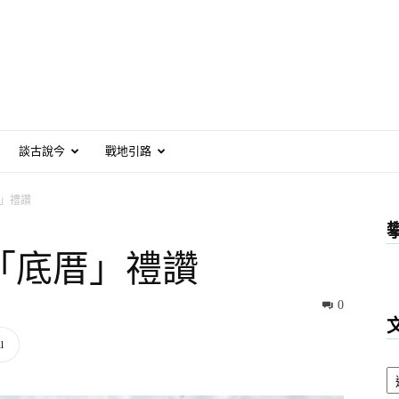
談古說今
戰地引路
」禮讚
「底厝」禮讚
0
l
文
章