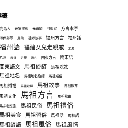
標籤
方言本字
亮島人
元宵擺暝
元宵節
回娘家
福州方言
福州話
海保部隊
烏魚
祖鄉故事
福州語
福建女兒走親戚
米湯
閩東語
閩東方言
老酒
表演
走親
送九
馬祖俗諺
閩東語文
馬祖唸謠
馬祖地名
馬祖地名趣譚
馬祖婚俗
馬祖故事
馬祖婚禮
馬祖教育
馬祖媳婦
馬祖方言
馬祖文化
馬祖歌曲
馬祖禮俗
馬祖民俗
馬祖歌謠
馬祖美食
馬祖習俗
馬祖話
馬祖語
馬祖風俗
馬祖諺語
馬祖風情