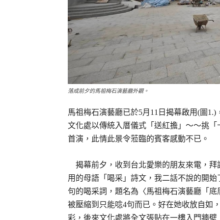
落成前夕的馬祖梅石演藝廳外觀。
馬祖梅石演藝廳已於5月11日揭幕啟用(圖1
文化處以傳統入厝儀式「送紅擔」～～挑「
首演，此情此景令蒞臨的賓客感動不已。
揭幕前夕，收到台北愛樂的朋友來電，拜
用的母語「喝采」詩文，我二話不說的開始了
句的喝采詞，題名為〈馬祖梅石演藝廳「底
被壓縮到只能唸4句而已。好在她收放自如
彩，後來文化處將全文張貼在一樓入門牆壁上