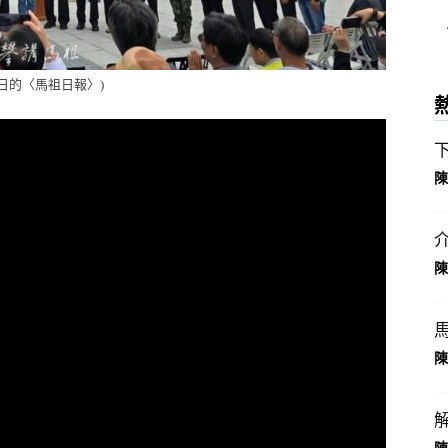
2日的〈馬祖日報〉)
陳
陳
陳