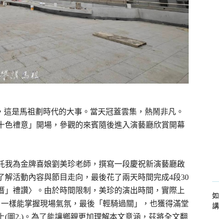
.)，這是馬祖劃時代的大事。當天冠蓋雲集，熱鬧非凡。
十色禮意」開場，參觀的來賓隨後進入演藝廳欣賞開幕
託我為金牌喜娘劉美珍老師，撰寫一段慶祝新演藝廳啟
解活動內容與節目走向，最後花了兩天時間完成4段30
厝」禮讚〉。由於時間限制，美珍的演出時間，實際上
如
，一樣能掌握現場氣氛，最後「輕騎過關」，也獲得滿堂
講
(圖2.)。為了能讓鄉親更加理解本文意涵，茲將全文翻