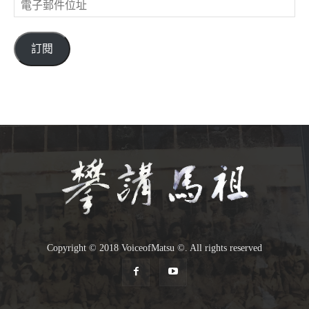
電
子
郵
件
訂閱
位
址
Copyright © 2018 VoiceofMatsu ©. All rights reserved