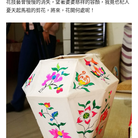
花技藝會慢慢的消失，望著婆婆慈祥的容顏，我竟也杞人
憂天起馬祖的剪花，將來，花開何處呢！