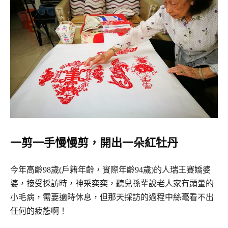
一剪一手慢慢剪，開出一朵紅牡丹
今年高齡98歲(戶籍年齡，實際年齡94歲)的人瑞王賽嬌婆
婆，接受採訪時，神采奕奕，聽兒孫輩說老人家有頭暈的
小毛病，需要適時休息，但那天採訪的過程中絲毫看不出
任何的疲態啊！