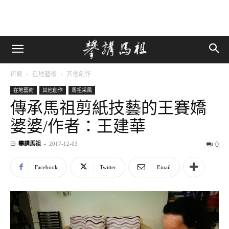
首頁
在地藝術
其他創作
在地藝術
其他創作
馬祖采風
傳承馬祖剪紙技藝的王賽嬌
婆婆/作者：王建華
由
攀講馬祖
-
2017-12-03
0
Facebook
Twitter
Email