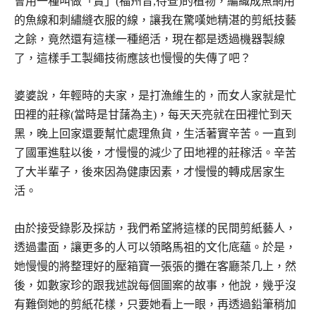
會用一種叫做「賣」(福州音,待查)的植物，編織成魚網用
的魚線和刺繡縫衣服的線，讓我在驚嘆她精湛的剪紙技藝
之餘，竟然還有這樣一種絕活，現在都是透過機器製線
了，這樣手工製繩技術應該也慢慢的失傳了吧？
婆婆說，年輕時的夫家，是打漁維生的，而女人家就是忙
田裡的莊稼(當時是甘藷為主)，每天天亮就在田裡忙到天
黑，晚上回家還要幫忙處理魚貨，生活著實辛苦。一直到
了國軍進駐以後，才慢慢的減少了田地裡的莊稼活。辛苦
了大半輩子，後來因為健康因素，才慢慢的轉成居家生
活。
由於接受錄影及採訪，我們希望將這樣的民間剪紙藝人，
透過畫面，讓更多的人可以領略馬祖的文化底蘊。於是，
她慢慢的將整理好的壓箱寶一張張的攤在客廳茶几上，然
後，如數家珍的跟我述說每個圖案的故事，他說，幾乎沒
有難倒她的剪紙花樣，只要她看上一眼，再透過鉛筆稍加