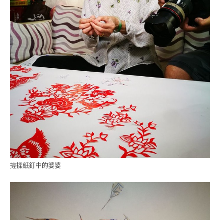
搓揉紙釘中的婆婆