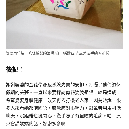
婆婆用竹篾一條條編製的酒罈形(一稱鑽石形)風燈及手繪的花樣
後記
：
謝謝婆婆的金孫學源及孫媳先蕙的安排，打擾了他們週休
假期的美夢。一直以來要採訪剪花婆婆想望，於是達成，
希望婆婆身體健康，改天再去打擾老人家，因為她說，很
多人來看她都講國語，感覺應對很吃力，跟筆者用馬祖話
聊天，沒距離也挺開心，幾乎忘了有暈眩的毛病。哈！原
來會講媽媽的話，好處多多啊！