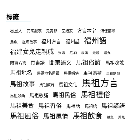
分
類
標籤
方言本字
亮島人
元宵擺暝
元宵節
回娘家
海保部隊
福州語
福州方言
福州話
烏魚
祖鄉故事
福建女兒走親戚
老酒
米湯
表演
走親
送九
馬祖俗諺
閩東語文
閩東語
馬祖唸謠
閩東方言
馬祖地名
馬祖婚禮
馬祖地名趣譚
馬祖婚俗
馬祖媳婦
馬祖方言
馬祖故事
馬祖文化
馬祖教育
馬祖禮俗
馬祖民俗
馬祖歌謠
馬祖歌曲
馬祖美食
馬祖習俗
馬祖諺語
馬祖話
馬祖語
馬祖飲食
馬祖風俗
馬祖風情
鹹魚
黃魚