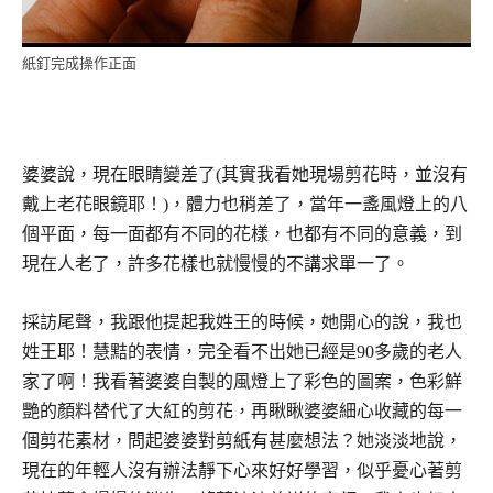
紙釘完成操作正面
婆婆說，現在眼睛變差了(其實我看她現場剪花時，並沒有
戴上老花眼鏡耶！)，體力也稍差了，當年一盞風燈上的八
個平面，每一面都有不同的花樣，也都有不同的意義，到
現在人老了，許多花樣也就慢慢的不講求單一了。
採訪尾聲，我跟他提起我姓王的時候，她開心的說，我也
姓王耶！慧黠的表情，完全看不出她已經是90多歲的老人
家了啊！我看著婆婆自製的風燈上了彩色的圖案，色彩鮮
艷的顏料替代了大紅的剪花，再瞅瞅婆婆細心收藏的每一
個剪花素材，問起婆婆對剪紙有甚麼想法？她淡淡地說，
現在的年輕人沒有辦法靜下心來好好學習，似乎憂心著剪