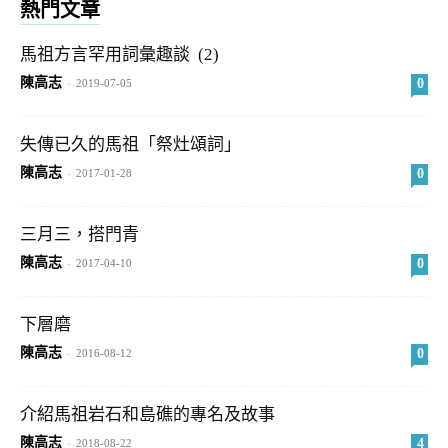
熱門文章
馬祖方言罕用詞彙趣談 (2)
陳高志
0
-
2019-07-05
失傳已久的馬祖「祭灶頌詞」
陳高志
0
-
2017-01-28
三月三，搭門青
陳高志
0
-
2017-04-10
下層磨
陳高志
0
-
2016-08-12
介紹馬祖岩石和島礁的專名及故事
陳高志
4
-
2018-08-22