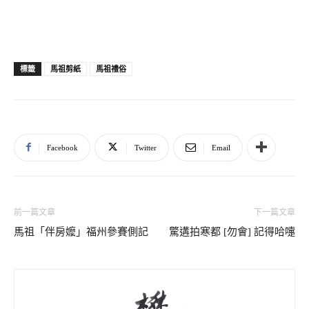
馬祖剪紙
馬祖禮俗
標籤
Facebook
Twitter
Email
前一篇文章
下一篇文章
馬祖「伴房嬤」福州參賽側記
驚遘拍寒都 [勿會] 記得哈嚏