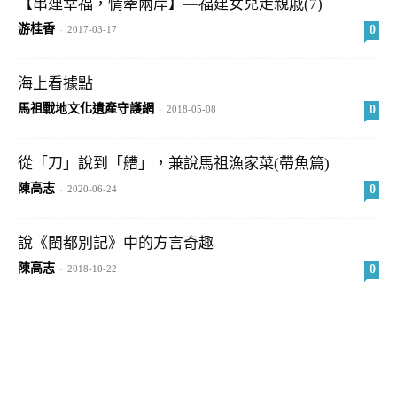
【串連幸福，情牽兩岸】—福建女兒走親戚(7)
游桂香
0
-
2017-03-17
海上看據點
馬祖戰地文化遺產守護網
0
-
2018-05-08
從「刀」說到「艚」，兼說馬祖漁家菜(帶魚篇)
陳高志
0
-
2020-06-24
說《閩都別記》中的方言奇趣
陳高志
0
-
2018-10-22