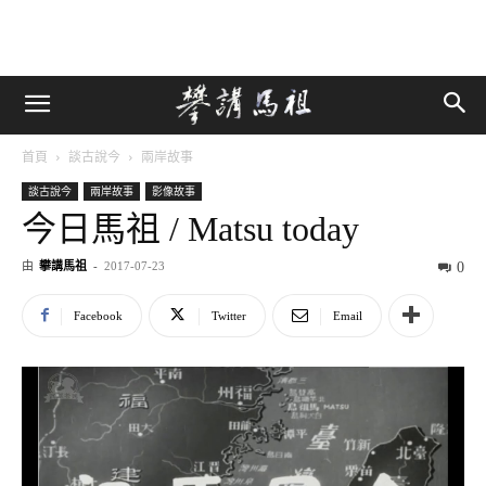
首頁
談古說今
兩岸故事
談古說今
兩岸故事
影像故事
今日馬祖 / Matsu today
由
攀講馬祖
-
2017-07-23
0
Facebook
Twitter
Email