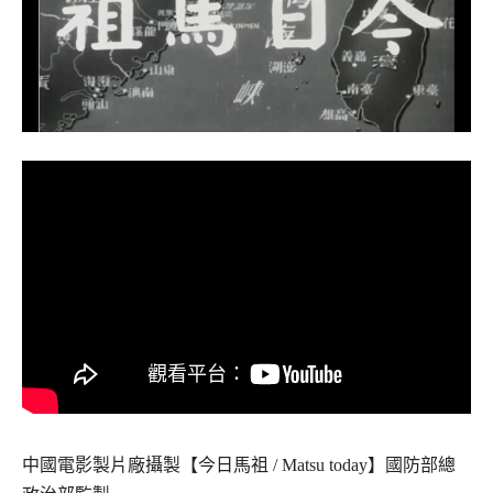
中國電影製片廠攝製【今日馬祖 / Matsu today】國防部總