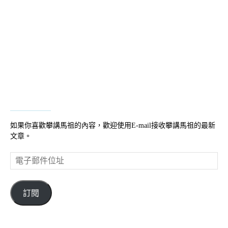
如果你喜歡攀講馬祖的內容，歡迎使用E-mail接收攀講馬祖的最新
文章。
電
子
郵
件
訂閱
位
址