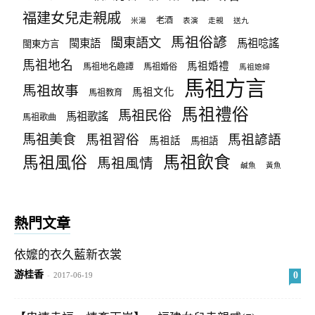
福建女兒走親戚
老酒
米湯
表演
走親
送九
馬祖俗諺
閩東語文
閩東語
馬祖唸謠
閩東方言
馬祖地名
馬祖婚禮
馬祖地名趣譚
馬祖婚俗
馬祖媳婦
馬祖方言
馬祖故事
馬祖文化
馬祖教育
馬祖禮俗
馬祖民俗
馬祖歌謠
馬祖歌曲
馬祖美食
馬祖習俗
馬祖諺語
馬祖話
馬祖語
馬祖飲食
馬祖風俗
馬祖風情
鹹魚
黃魚
熱門文章
依嬤的衣久藍新衣裳
游桂香
0
-
2017-06-19