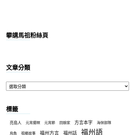
攀講馬祖粉絲頁
文章分類
文
章
分
類
標籤
方言本字
亮島人
元宵擺暝
元宵節
回娘家
海保部隊
福州語
福州方言
福州話
烏魚
祖鄉故事