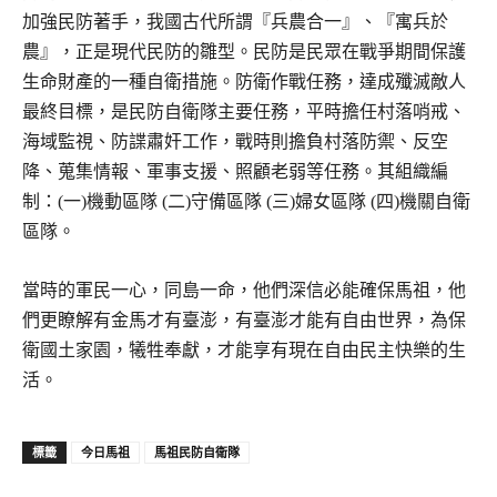
加強民防著手，我國古代所謂『兵農合一』、『寓兵於
農』，正是現代民防的雛型。民防是民眾在戰爭期間保護
生命財產的一種自衛措施。防衛作戰任務，達成殲滅敵人
最終目標，是民防自衛隊主要任務，平時擔任村落哨戒、
海域監視、防諜肅奸工作，戰時則擔負村落防禦、反空
降、蒐集情報、軍事支援、照顧老弱等任務。其組織編
制：(一)機動區隊 (二)守備區隊 (三)婦女區隊 (四)機關自衛
區隊。
當時的軍民一心，同島一命，他們深信必能確保馬祖，他
們更瞭解有金馬才有臺澎，有臺澎才能有自由世界，為保
衛國土家園，犧牲奉獻，才能享有現在自由民主快樂的生
活。
今日馬祖
馬祖民防自衛隊
標籤