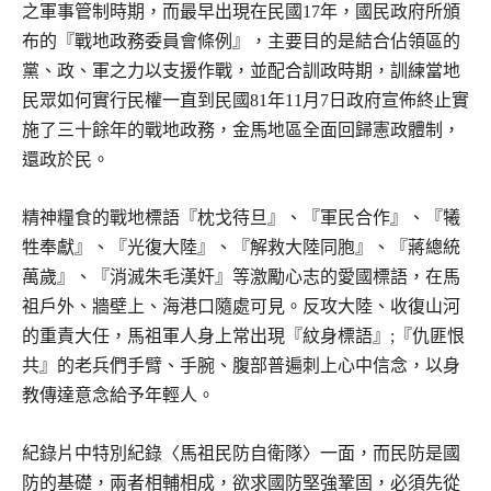
之軍事管制時期，而最早出現在民國17年，國民政府所頒
布的『戰地政務委員會條例』，主要目的是結合佔領區的
黨、政、軍之力以支援作戰，並配合訓政時期，訓練當地
民眾如何實行民權一直到民國81年11月7日政府宣佈終止實
施了三十餘年的戰地政務，金馬地區全面回歸憲政體制，
還政於民。
精神糧食的戰地標語『枕戈待旦』、『軍民合作』、『犧
牲奉獻』、『光復大陸』、『解救大陸同胞』、『蔣總統
萬歲』、『消滅朱毛漢奸』等激勵心志的愛國標語，在馬
祖戶外、牆壁上、海港口隨處可見。反攻大陸、收復山河
的重責大任，馬祖軍人身上常出現『紋身標語』;『仇匪恨
共』的老兵們手臂、手腕、腹部普遍刺上心中信念，以身
教傳達意念給予年輕人。
紀錄片中特別紀錄〈馬祖民防自衛隊〉一面，而民防是國
防的基礎，兩者相輔相成，欲求國防堅強鞏固，必須先從