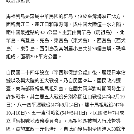
政治部監製
馬祖列島是隸屬中華民國的群島，位於臺灣海峽正北方，
面臨閩江口、連江口和羅源灣，與中國大陸僅一水之隔，
距中國最近點約9.25公里。主要由南竿島（馬祖島）、北
竿島、高登島、亮島、東莒島（東犬島）、西莒島（西犬
島）、東引島、西引島及其附屬小島共計36個島嶼、礁嶼
組成，面積29.6平方公里。
自民國二十四年設立『竿西聯保辦公處』後，歷經日本佔
據以及與大陸的五大戰役。乃自民國38年，國民政府遷
臺，東海部隊轉進馬祖列島，在國共兩岸對峙期間發生了
許多戰事，其主要五大戰役分別為閩江口戰役(47年2月19
日)、八一四平潭戰役(47年8月14日)、雙十馬祖戰役(47年
10月10日)、五一東引戰役(54年5月1日) 。民國45年7月成
立『馬祖戰地政務委員會』，馬祖地區被劃入行政督導
區，實施軍政一元化治理，自此而後馬祖全區進入30餘年