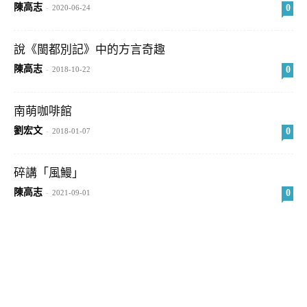
陳高志
0
-
2020-06-24
說《閩都別記》中的方言奇趣
陳高志
0
-
2018-10-22
南萌咖啡館
劉宏文
0
-
2018-01-07
碎講「風鰻」
陳高志
0
-
2021-09-01