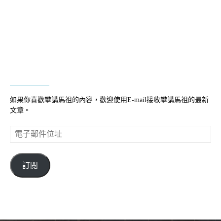
如果你喜歡攀講馬祖的內容，歡迎使用E-mail接收攀講馬祖的最新
文章。
電
子
郵
件
訂閱
位
址