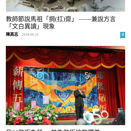
教師節說馬祖「掆(扛)齋」 ——兼說方言
「文白異讀」現象
陳高志
0
-
2018-09-25