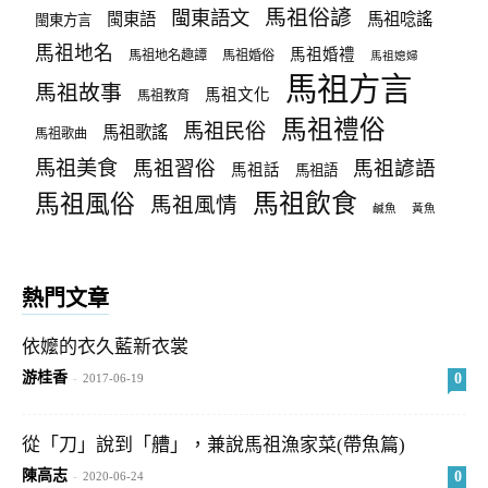
馬祖俗諺
閩東語文
閩東語
馬祖唸謠
閩東方言
馬祖地名
馬祖婚禮
馬祖地名趣譚
馬祖婚俗
馬祖媳婦
馬祖方言
馬祖故事
馬祖文化
馬祖教育
馬祖禮俗
馬祖民俗
馬祖歌謠
馬祖歌曲
馬祖美食
馬祖習俗
馬祖諺語
馬祖話
馬祖語
馬祖飲食
馬祖風俗
馬祖風情
鹹魚
黃魚
熱門文章
依嬤的衣久藍新衣裳
游桂香
0
-
2017-06-19
從「刀」說到「艚」，兼說馬祖漁家菜(帶魚篇)
陳高志
0
-
2020-06-24