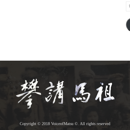
電
子
郵
件
位
址
Copyright © 2018 VoiceofMatsu ©. All rights reserved