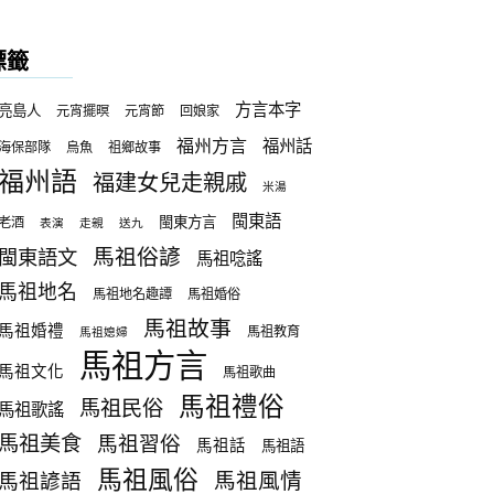
標籤
方言本字
亮島人
元宵擺暝
元宵節
回娘家
福州方言
福州話
海保部隊
烏魚
祖鄉故事
福州語
福建女兒走親戚
米湯
閩東語
閩東方言
老酒
表演
走親
送九
馬祖俗諺
閩東語文
馬祖唸謠
馬祖地名
馬祖地名趣譚
馬祖婚俗
馬祖故事
馬祖婚禮
馬祖教育
馬祖媳婦
馬祖方言
馬祖文化
馬祖歌曲
馬祖禮俗
馬祖民俗
馬祖歌謠
馬祖美食
馬祖習俗
馬祖話
馬祖語
馬祖風俗
馬祖諺語
馬祖風情