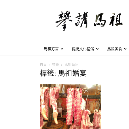
攀
講
馬
祖
馬祖方言
傳統文化禮俗
馬祖美食
首頁
標籤
馬祖婚宴
標籤: 馬祖婚宴