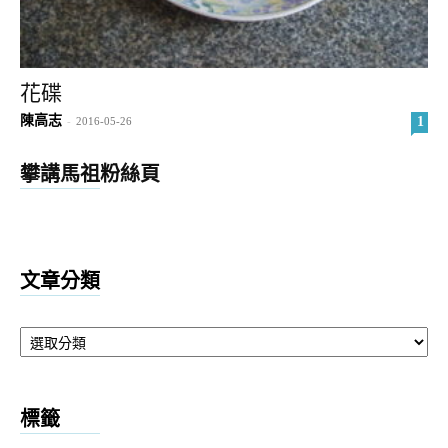
花碟
陳高志
1
-
2016-05-26
攀講馬祖粉絲頁
文章分類
文
章
分
類
標籤