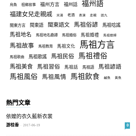
福州語
福州方言
福州話
烏魚
祖鄉故事
福建女兒走親戚
老酒
米湯
表演
走親
送九
馬祖俗諺
閩東語文
閩東語
馬祖唸謠
閩東方言
馬祖地名
馬祖婚禮
馬祖地名趣譚
馬祖婚俗
馬祖媳婦
馬祖方言
馬祖故事
馬祖文化
馬祖教育
馬祖禮俗
馬祖民俗
馬祖歌謠
馬祖歌曲
馬祖美食
馬祖習俗
馬祖諺語
馬祖話
馬祖語
馬祖飲食
馬祖風俗
馬祖風情
鹹魚
黃魚
熱門文章
依嬤的衣久藍新衣裳
游桂香
0
-
2017-06-19