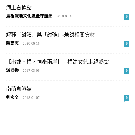
海上看據點
馬祖戰地文化遺產守護網
0
-
2018-05-08
解釋「討沰」與「討礁」-兼說相關食材
陳高志
0
-
2020-06-10
【串連幸福，情牽兩岸】—福建女兒走親戚(2)
游桂香
0
-
2017-03-09
南萌咖啡館
劉宏文
0
-
2018-01-07