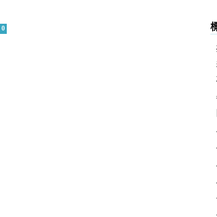
分
類
0