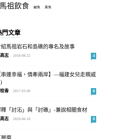
馬祖飲食
鹹魚
黃魚
熱門文章
介紹馬祖岩石和島礁的專名及故事
高志
4
-
2018-08-22
【串連幸福，情牽兩岸】—福建女兒走親戚
)
桂香
0
-
2017-03-09
解釋「討沰」與「討礁」-兼說相關食材
高志
0
-
2020-06-10
下層磨