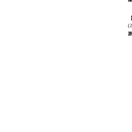
陳
(2
游