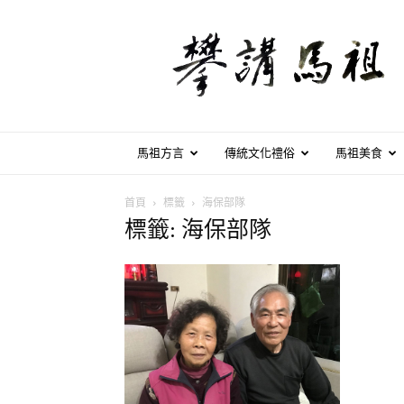
攀
講
馬
祖
馬祖方言
傳統文化禮俗
馬祖美食
首頁
標籤
海保部隊
標籤: 海保部隊