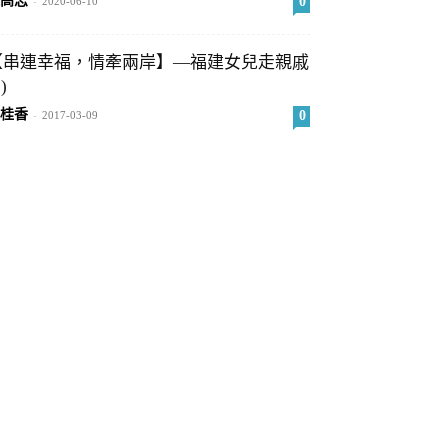
高志
0
-
2020-06-10
【串連幸福，情牽兩岸】—福建女兒走親戚
)
桂香
0
-
2017-03-09