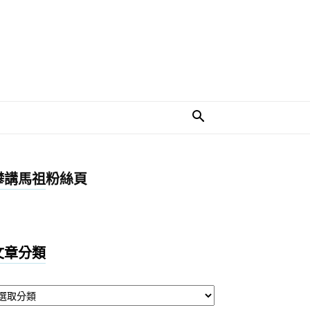
攀講馬祖粉絲頁
文章分類