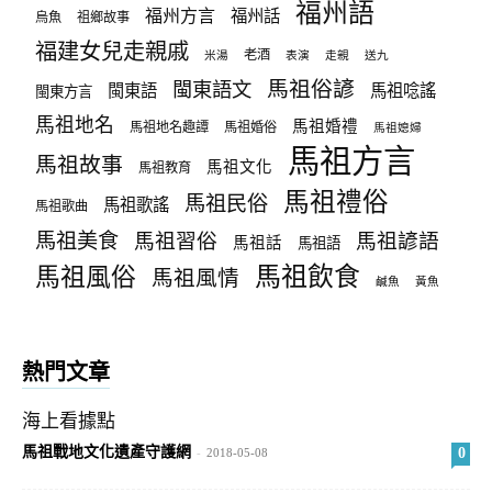
福州語
福州方言
福州話
烏魚
祖鄉故事
福建女兒走親戚
老酒
米湯
表演
走親
送九
馬祖俗諺
閩東語文
閩東語
馬祖唸謠
閩東方言
馬祖地名
馬祖婚禮
馬祖地名趣譚
馬祖婚俗
馬祖媳婦
馬祖方言
馬祖故事
馬祖文化
馬祖教育
馬祖禮俗
馬祖民俗
馬祖歌謠
馬祖歌曲
馬祖美食
馬祖習俗
馬祖諺語
馬祖話
馬祖語
馬祖飲食
馬祖風俗
馬祖風情
鹹魚
黃魚
熱門文章
海上看據點
馬祖戰地文化遺產守護網
0
-
2018-05-08