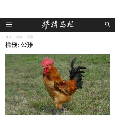
首頁
標籤
公雞
標籤: 公雞