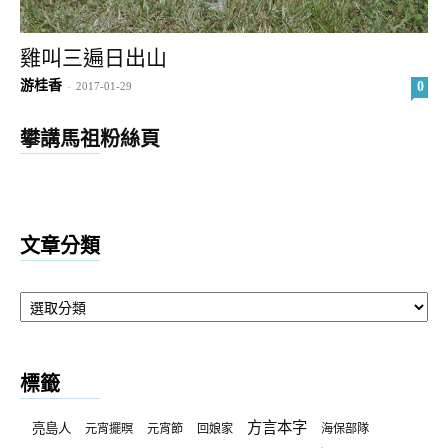
雞叫三遍日出山
游桂香
0
-
2017-01-29
攀講馬祖粉絲頁
文章分類
文
章
分
類
標籤
方言本字
亮島人
元宵擺暝
元宵節
回娘家
海保部隊