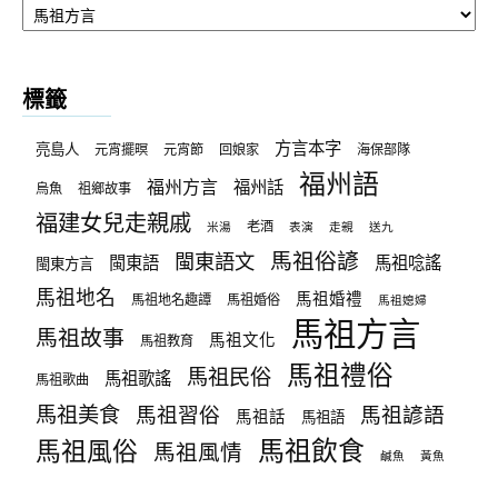
章
分
類
標籤
方言本字
亮島人
元宵擺暝
元宵節
回娘家
海保部隊
福州語
福州方言
福州話
烏魚
祖鄉故事
福建女兒走親戚
老酒
米湯
表演
走親
送九
馬祖俗諺
閩東語文
閩東語
馬祖唸謠
閩東方言
馬祖地名
馬祖婚禮
馬祖地名趣譚
馬祖婚俗
馬祖媳婦
馬祖方言
馬祖故事
馬祖文化
馬祖教育
馬祖禮俗
馬祖民俗
馬祖歌謠
馬祖歌曲
馬祖美食
馬祖習俗
馬祖諺語
馬祖話
馬祖語
馬祖飲食
馬祖風俗
馬祖風情
鹹魚
黃魚