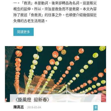
一。「救濟」本是動詞，後來卻轉品為名詞。這是賑災
概念的延伸，所以，宗旨是救急而不是救窮。本文內容
除了敘述「食救濟」的往事之外，也順便介紹幾個接近
失傳的古老生活用語。
閱讀更多
〈掛風燈 迎新春〉
陳高志
0
-
2019-03-04