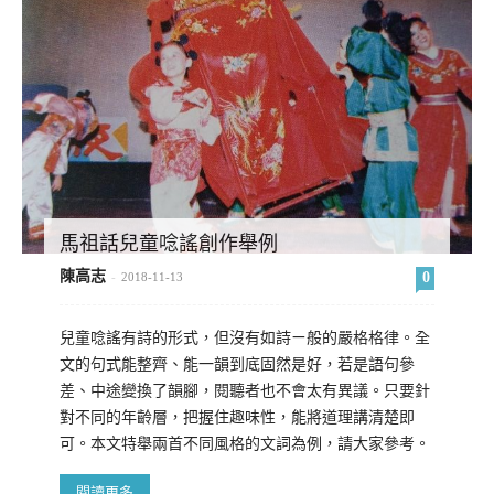
馬祖話兒童唸謠創作舉例
陳高志
0
-
2018-11-13
兒童唸謠有詩的形式，但沒有如詩ㄧ般的嚴格格律。全
文的句式能整齊、能一韻到底固然是好，若是語句參
差、中途變換了韻腳，閱聽者也不會太有異議。只要針
對不同的年齡層，把握住趣味性，能將道理講清楚即
可。本文特舉兩首不同風格的文詞為例，請大家參考。
閱讀更多