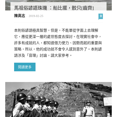
馬祖俗諺語珠璣 ：船比擺，骹只[齒齊]
陳高志
0
-
2019-02-25
本則俗諺語極具智慧，但是，不能單從字面上去理解
它，應從更深一層的處世態度去探討。在現實社會中，
許多有成就的人，都知道借力使力、因勢而起的重要與
策略，所以，他的成功就不會令人感到意外了。本則諺
語涉及「音理」討論，請大家參考。
閱讀更多