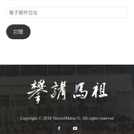
電
子
郵
件
訂閱
位
址
Copyright © 2018 VoiceofMatsu ©. All rights reserved