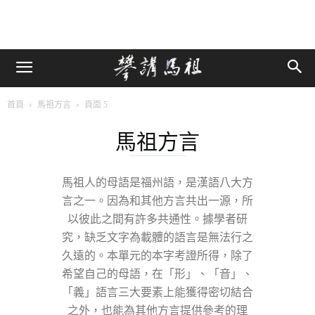
首頁
馬祖方言
頁面 5
馬祖方言
馬祖人的母語是福州語，是漢語八大方
言之一。因為和其他方言共出一源，所
以彼此之間有許多共通性。據學者研
究，缺乏文字為載體的語言是無法行之
久遠的。本單元的本字考證所得，除了
希望自己的母語，在「形」、「音」、
「義」語言三大要素上能獲得密切結合
之外，也能為其他方言提供參考的理