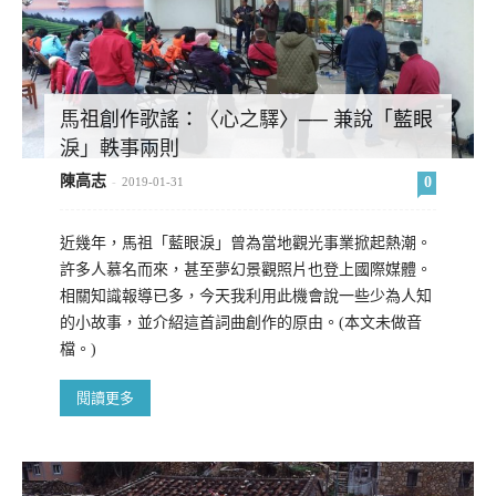
馬祖創作歌謠：〈心之驛〉── 兼說「藍眼
淚」軼事兩則
陳高志
0
-
2019-01-31
近幾年，馬祖「藍眼淚」曾為當地觀光事業掀起熱潮。
許多人慕名而來，甚至夢幻景觀照片也登上國際媒體。
相關知識報導已多，今天我利用此機會說一些少為人知
的小故事，並介紹這首詞曲創作的原由。(本文未做音
檔。)
閱讀更多