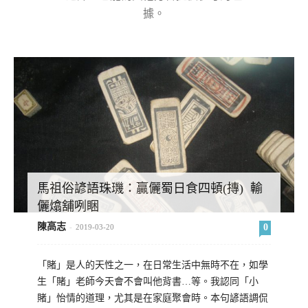
據。
馬祖俗諺語珠璣：贏儷蜀日食四頓(摶) 輸
儷熻舖咧睏
陳高志
0
-
2019-03-20
「賭」是人的天性之一，在日常生活中無時不在，如學
生「賭」老師今天會不會叫他背書…等。我認同「小
賭」怡情的道理，尤其是在家庭聚會時。本句諺語調侃