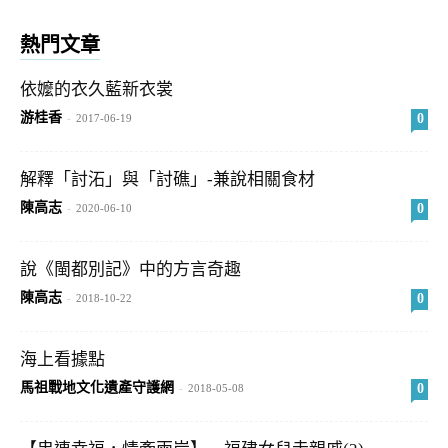
熱門文章
依嬤的衣久藍新衣裳
游桂香
0
-
2017-06-19
解釋「討沰」與「討礁」-兼說相關食材
陳高志
0
-
2020-06-10
說《閩都別記》中的方言奇趣
陳高志
0
-
2018-10-22
海上看據點
馬祖戰地文化遺產守護網
0
-
2018-05-08