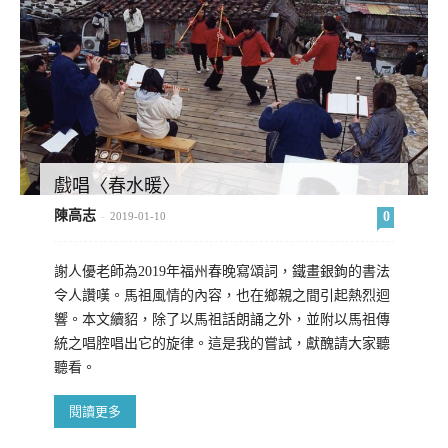
戲唱〈春水暖〉
陳高志
0
-
2019-01-10
謝人優老師為2019年福州春晚寫頌詞，鐵畫銀鉤的書法
令人讚嘆。馬祖風情的內容，也在鄉親之間引起熱烈迴
響。本文續貂，除了以馬祖話朗誦之外，並附以馬祖傳
統之唱腔唱出它的旋律。這是我的嘗試，獻醜請大家聽
聽看。
閱讀更多