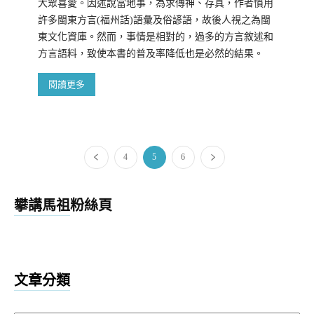
大眾喜愛。因述說當地事，為求傳神、存真，作者慣用
許多閩東方言(福州話)語彙及俗諺語，故後人視之為閩
東文化資庫。然而，事情是相對的，過多的方言敘述和
方言語料，致使本書的普及率降低也是必然的結果。
閱讀更多
4
5
6
攀講馬祖粉絲頁
文章分類
文