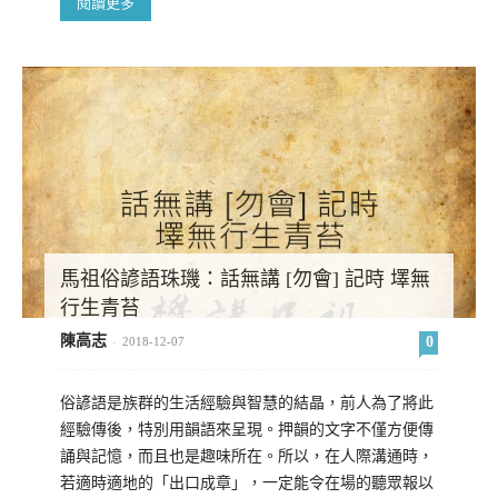
閱讀更多
馬祖俗諺語珠璣：話無講 [勿會] 記時 墿無
行生青苔
陳高志
0
-
2018-12-07
俗諺語是族群的生活經驗與智慧的結晶，前人為了將此
經驗傳後，特別用韻語來呈現。押韻的文字不僅方便傳
誦與記憶，而且也是趣味所在。所以，在人際溝通時，
若適時適地的「出口成章」，一定能令在場的聽眾報以