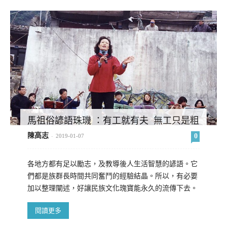
馬祖俗諺語珠璣 ：有工就有夫 無工只是粗
陳高志
0
-
2019-01-07
各地方都有足以勵志，及教導後人生活智慧的諺語。它
們都是族群長時間共同奮鬥的經驗結晶。所以，有必要
加以整理闡述，好讓民族文化瑰寶能永久的流傳下去。
閱讀更多