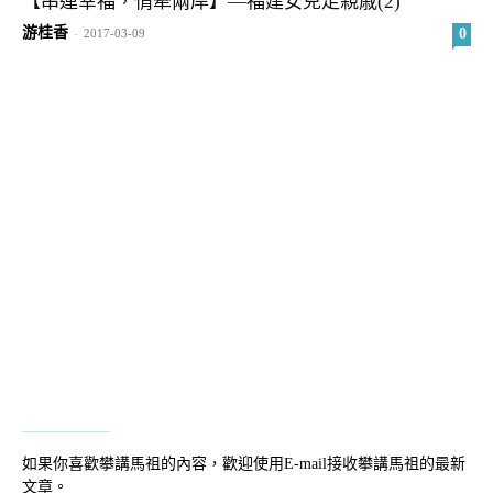
【串連幸福，情牽兩岸】—福建女兒走親戚(2)
游桂香
0
-
2017-03-09
如果你喜歡攀講馬祖的內容，歡迎使用E-mail接收攀講馬祖的最新
文章。