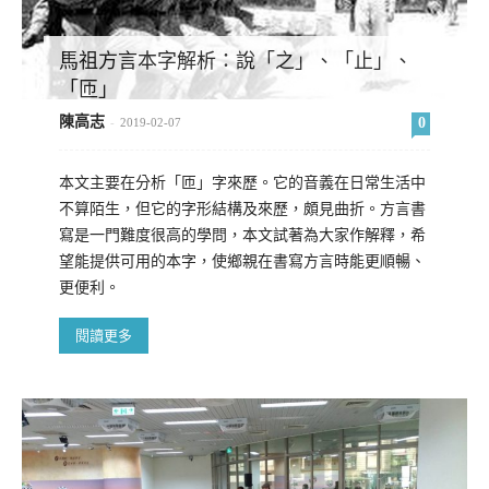
馬祖方言本字解析：說「之」、「止」、
「匝」
陳高志
0
-
2019-02-07
本文主要在分析「匝」字來歷。它的音義在日常生活中
不算陌生，但它的字形結構及來歷，頗見曲折。方言書
寫是一門難度很高的學問，本文試著為大家作解釋，希
望能提供可用的本字，使鄉親在書寫方言時能更順暢、
更便利。
閱讀更多