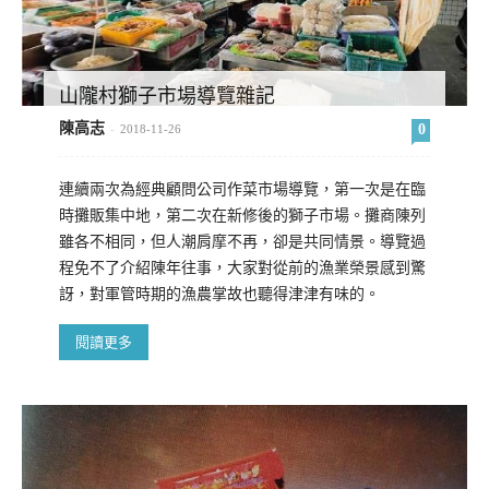
山隴村獅子市場導覽雜記
陳高志
0
-
2018-11-26
連續兩次為經典顧問公司作菜市場導覽，第一次是在臨
時攤販集中地，第二次在新修後的獅子市場。攤商陳列
雖各不相同，但人潮肩摩不再，卻是共同情景。導覽過
程免不了介紹陳年往事，大家對從前的漁業榮景感到驚
訝，對軍管時期的漁農掌故也聽得津津有味的。
閱讀更多