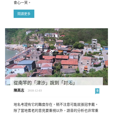
會心一笑。
閱讀更多
從南竿的「津沙」說到「討沰」
陳高志
0
-
2018-12-03
地名考證有它的難度存在，稍不注意可能就張冠李戴。
除了當地耆老的意見要重視以外，語音的分析也非常重