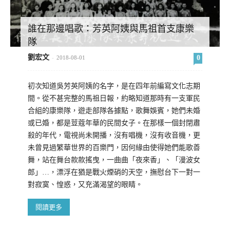
誰在那邊唱歌：芳英阿姨與馬祖首支康樂
隊
劉宏文
0
-
2018-08-01
初次知道吳芳英阿姨的名字，是在四年前編寫文化志期
間。從不甚完整的馬祖日報，約略知道那時有一支軍民
合組的康樂隊，遊走部隊各據點，歌舞娛賓，她們未婚
或已婚，都是荳蔻年華的民間女子。在那樣一個封閉肅
殺的年代，電視尚未開播，沒有唱機，沒有收音機，更
未曾見過繁華世界的百樂門，因何緣由使得她們能歌善
舞，站在舞台款款搖曳，一曲曲「夜來香」、「漫波女
郎」…，漂浮在猶是戰火煙硝的天空，撫慰台下一對一
對寂寞、惶惑，又充滿渴望的眼睛。
閱讀更多