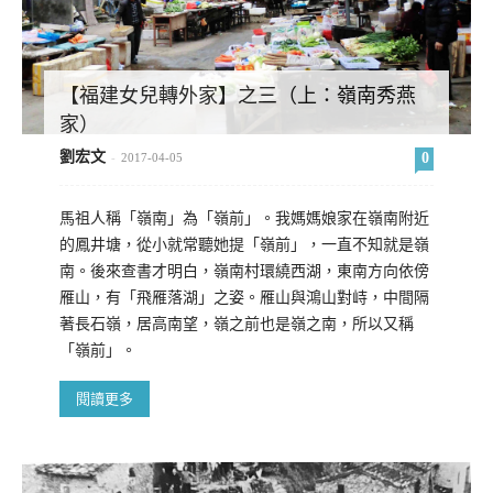
【福建女兒轉外家】之三（上：嶺南秀燕
家）
劉宏文
0
-
2017-04-05
馬祖人稱「嶺南」為「嶺前」。我媽媽娘家在嶺南附近
的鳳井塘，從小就常聽她提「嶺前」，一直不知就是嶺
南。後來查書才明白，嶺南村環繞西湖，東南方向依傍
雁山，有「飛雁落湖」之姿。雁山與鴻山對峙，中間隔
著長石嶺，居高南望，嶺之前也是嶺之南，所以又稱
「嶺前」。
閱讀更多