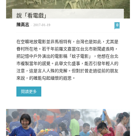
說「看電戲」
陳高志
0
-
2017-01-19
在空曠地放電影並非馬祖特有，台灣也是如此，尤其是
眷村所在地。若干年前羅文嘉當任台北市新聞處長時，
把記憶中戶外演出的電影稱「蚊子電影」，他想在台北
市複製當年的感覺。此舉文化盛事，能否引發年輕人的
注意，這是言人人殊的見解。但對於曾走過從前的朋友
來說，的確能勾起緬懷的遐思。
閱讀更多