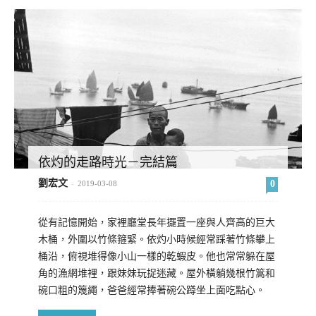
依灼的走路時光－完結篇
劉宏文
0
-
2019-03-08
從有記憶開始，家裡廳堂長年擺置一座與人齊高的巨大
木桶，外圍以竹條箍緊。依灼小時候經常踩著竹條攀上
桶沿，俯視堆得像小山一樣的乾蝦皮。他也常常躲在屋
角的漁網堆裡，跟妹妹玩捉迷藏。屋外橫躺幾根竹篙和
碗口粗的篾繩，爸爸經常捧著碗公蹲坐上面吃點心。