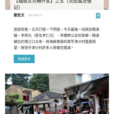
【福建女兒轉外家】之五（完結篇及後
記）
劉宏文
0
-
2017-04-17
旅途倥傯，五天行程一下閃過。今天最後一站探訪曉澳
鎮，李榮光（原名李仁光）、李嫻婷父女的家鄉。曉澳
鎮位於閩江口北岸，與海峽東面的南竿津沙村遙遙相
望，無怪乎津沙村許多人原鄉在曉澳。
閱讀更多