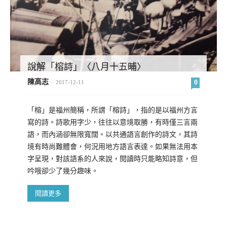
說解「榕詩」〈八月十五晡〉
陳高志
0
-
2017-12-11
「榕」是福州簡稱，所謂「榕詩」，指的是以福州方言
寫的詩。詩歌用字少，往往以意境取勝，有時僅三言兩
語，而內涵卻無限寬闊。以共通語言創作的詩文，其詩
境有時尚難體會，何況用地方語言表達。如果無法用本
字呈現，對該語系的人來說，閱讀時只能略知詩意，但
吟哦卻少了幾分趣味。
閱讀更多