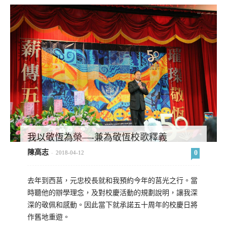
我以敬恆為榮—-兼為敬恆校歌釋義
陳高志
0
-
2018-04-12
去年到西莒，元忠校長就和我預約今年的莒光之行。當
時聽他的辦學理念，及對校慶活動的規劃說明，讓我深
深的敬佩和感動。因此當下就承諾五十周年的校慶日將
作舊地重遊。