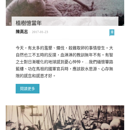
植樹憶當年
陳高志
0
-
2017-01-23
今天，有太多的濫墾、爛伐，殺雞取卵的事情發生。大
自然也三不五時的反撲，血淋淋的教訓無年不有。有智
之士對日漸暖化的地球感到憂心忡忡，…我們緬懷篳路
藍縷、功在馬祖的國軍官兵時，應該飲水思源、心存無
限的感念和感恩才好。
閱讀更多