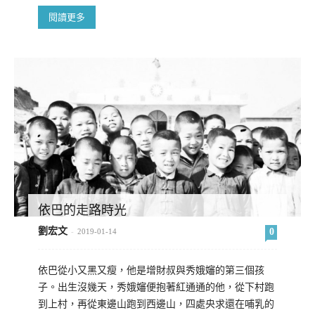
閱讀更多
依巴的走路時光
劉宏文
0
-
2019-01-14
依巴從小又黑又瘦，他是增財叔與秀娥嬸的第三個孩
子。出生沒幾天，秀娥嬸便抱著紅通通的他，從下村跑
到上村，再從東邊山跑到西邊山，四處央求還在哺乳的