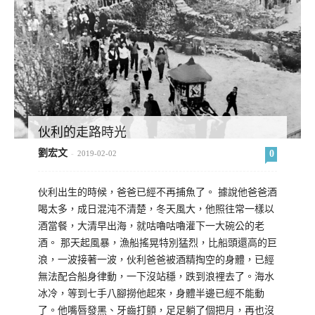
伙利的走路時光
劉宏文
0
-
2019-02-02
伙利出生的時候，爸爸已經不再捕魚了。 據說他爸爸酒
喝太多，成日混沌不清楚，冬天風大，他照往常一樣以
酒當餐，大清早出海，就咕嚕咕嚕灌下一大碗公的老
酒。 那天起風暴，漁船搖晃特別猛烈，比船頭還高的巨
浪，一波接著一波，伙利爸爸被酒精掏空的身體，已經
無法配合船身律動，一下沒站穩，跌到浪裡去了。海水
冰冷，等到七手八腳撈他起來，身體半邊已經不能動
了。他嘴唇發黑、牙齒打顫，足足躺了個把月，再也沒