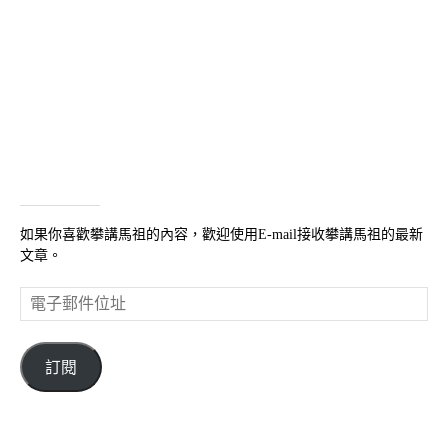
如果你喜歡攀講馬祖的內容，歡迎使用E-mail接收攀講馬祖的最新
文章。
電
子
郵
件
訂閱
位
址