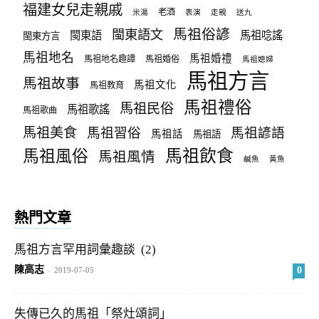
福建女兒走親戚
老酒
米湯
表演
走親
送九
馬祖俗諺
閩東語文
閩東語
馬祖唸謠
閩東方言
馬祖地名
馬祖婚禮
馬祖地名趣譚
馬祖婚俗
馬祖媳婦
馬祖方言
馬祖故事
馬祖文化
馬祖教育
馬祖禮俗
馬祖民俗
馬祖歌謠
馬祖歌曲
馬祖美食
馬祖習俗
馬祖諺語
馬祖話
馬祖語
馬祖飲食
馬祖風俗
馬祖風情
鹹魚
黃魚
熱門文章
馬祖方言罕用詞彙趣談 (2)
陳高志
0
-
2019-07-05
失傳已久的馬祖「祭灶頌詞」