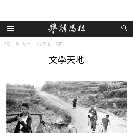
首頁
談古說今
文學天地
頁面 3
文學天地