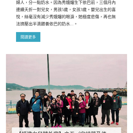
婦人，分一點奶水。因為秀娥嬸生下依巴前，三個月內
連續夭折一對兒女，男孩5歲，女孩3歲。嬰兒出生的喜
悅，絲毫沒有減少秀娥嬸的眼淚，她極度悲傷，再也無
法擠壓出半滴餵養依巴的奶水...。
閱讀更多