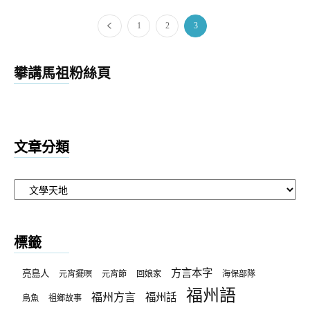
1
2
3
攀講馬祖粉絲頁
文章分類
文
章
分
類
標籤
方言本字
亮島人
元宵擺暝
元宵節
回娘家
海保部隊
福州語
福州方言
福州話
烏魚
祖鄉故事