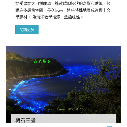
於受惠於大自然雕琢，造就嶙峋怪狀的奇巖和礁嶼，頻
添許多想像空間，長久以來，這些特殊地景成為鄉土文
學題材， 為海洋教學增添一些趣味性。
閱讀更多
梅石三疊