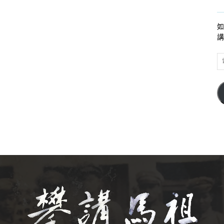
如
講
電
子
郵
件
位
址