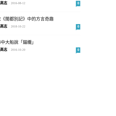
高志
0
-
2016-08-12
說《閩都別記》中的方言奇趣
高志
0
-
2018-10-22
海中大船說「錨纜」
高志
0
-
2016-10-20