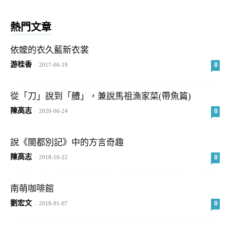
熱門文章
依嬤的衣久藍新衣裳
游桂香
0
-
2017-06-19
從「刀」說到「艚」，兼說馬祖漁家菜(帶魚篇)
陳高志
0
-
2020-06-24
說《閩都別記》中的方言奇趣
陳高志
0
-
2018-10-22
南萌咖啡館
劉宏文
0
-
2018-01-07