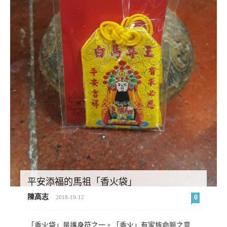
平安添福的馬祖「香火袋」
陳高志
0
-
2018-10-12
「香火袋」是護身符之一。「香火」有家族命脈之意