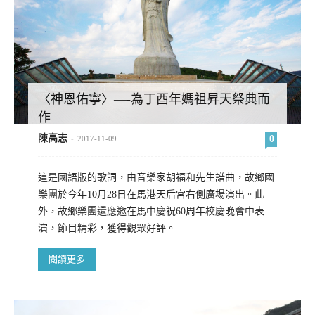
〈神恩佑寧〉—-為丁酉年媽祖昇天祭典而
作
陳高志
0
-
2017-11-09
這是國語版的歌詞，由音樂家胡福和先生譜曲，故鄉國
樂團於今年10月28日在馬港天后宮右側廣場演出。此
外，故鄉樂團還應邀在馬中慶祝60周年校慶晚會中表
演，節目精彩，獲得觀眾好評。
閱讀更多