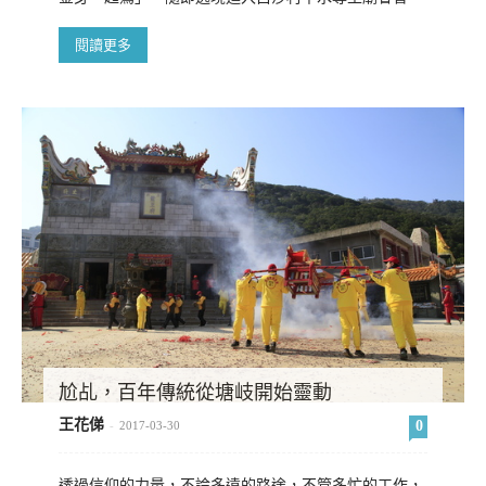
閱讀更多
尬乩，百年傳統從塘岐開始靈動
王花俤
0
-
2017-03-30
透過信仰的力量，不論多遠的路途，不管多忙的工作，