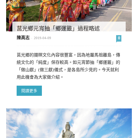
莒光鄉元宵抽「鄉運籤」過程略述
陳高志
0
-
2019-04-09
莒光鄉的擺暝文化內容很豐富，因為地屬馬祖離島，傳
統文化的「純度」保存較高。如元宵節抽「鄉運籤」的
「做山獻」(做三獻)儀式，是各島所少見的。今天就利
用此機會為大家做介紹。
閱讀更多