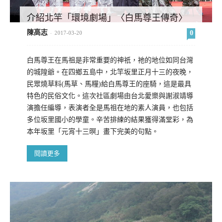
介紹北竿「環境劇場」〈白馬尊王傳奇〉
陳高志
0
-
2017-03-20
白馬尊王在馬祖是非常重要的神祇，祂的地位如同台灣
的城隍爺。在四鄉五島中，北竿坂里正月十三的夜晚，
民眾燒草料(馬草、馬糧)給白馬尊王的座騎，這是最具
特色的民俗文化。這次社區劇場由台北愛樂與謝淑靖導
演擔任編導，表演者全是馬祖在地的素人演員，也包括
多位坂里國小的學童。辛苦排練的結果獲得滿堂彩，為
本年坂里「元宵十三暝」畫下完美的句點。
閱讀更多