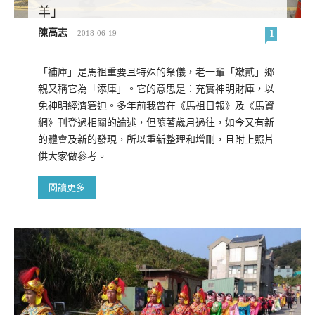
羊」
陳高志
1
-
2018-06-19
「補庫」是馬祖重要且特殊的祭儀，老一輩「嫩貳」鄉
親又稱它為「添庫」。它的意思是：充實神明財庫，以
免神明經濟窘迫。多年前我曾在《馬祖日報》及《馬資
網》刊登過相關的論述，但隨著歲月過往，如今又有新
的體會及新的發現，所以重新整理和增刪，且附上照片
供大家做參考。
閱讀更多