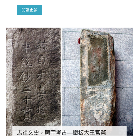
閱讀更多
馬祖文史，廟宇考古—鐵板大王宮篇