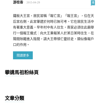
游桂香
0
-
2015-04-29
鐵板大王宮，居民習稱「報亡宮」「報王宮」，位在天
后宮右側，此宮肇建於何時已無可考。它在居民生活中
有著重大意義，早年村中有人往生，喪家必須往此廟舉
行一個報王儀式︰向大王秉報某人於某日某時往生，在
陽間除籍進入陰間，請大王帶領亡靈好走，類似像報戶
口的作用。
閱讀更多
攀講馬祖粉絲頁
文章分類