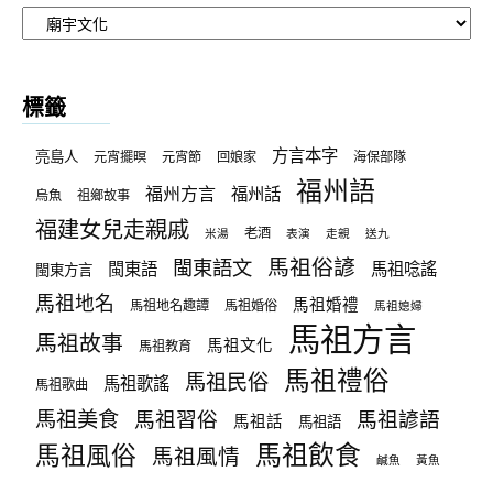
文
章
分
類
標籤
方言本字
亮島人
元宵擺暝
元宵節
回娘家
海保部隊
福州語
福州方言
福州話
烏魚
祖鄉故事
福建女兒走親戚
老酒
米湯
表演
走親
送九
馬祖俗諺
閩東語文
閩東語
馬祖唸謠
閩東方言
馬祖地名
馬祖婚禮
馬祖地名趣譚
馬祖婚俗
馬祖媳婦
馬祖方言
馬祖故事
馬祖文化
馬祖教育
馬祖禮俗
馬祖民俗
馬祖歌謠
馬祖歌曲
馬祖美食
馬祖習俗
馬祖諺語
馬祖話
馬祖語
馬祖飲食
馬祖風俗
馬祖風情
鹹魚
黃魚