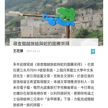
尋查閩越族蛙與蛇的圖騰崇拜
王花俤
0
-
2017-04-13
多年前撰寫過《尋查閩越族蛙與蛇的圖騰崇拜》，也曾
在連江水月刊89.8號發表過。上個月某國立大學中文系
研究生，欲引用這篇文章，苦無全文資料，於是在我的
部落格留言希望取得圖文，本諸文章理應濟世利人，因
未存電子檔，慨然允諾重新打字完稿後寄出，今已寄出
也備份在部落格裡存查，以利同道研究，更期待有識之
士協尋蛙神三兄弟中「金甲將軍」下落，方能完成閩越
族蛙神一族的拼圖。