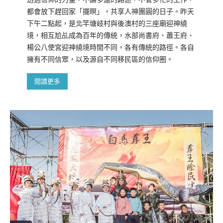
都會放下趕回家「擺暝」，共享人神團圓的日子。昨天
下午二點起，是北竿塘岐村與後澳村的三座廟迎神繞
境，相互尬乩成為百年的傳統，水部尚書府、蕭王府、
楊公八使宮迎神繞境時間不同，各有傳統的路徑。各自
擁有不同信眾，以及源自不同移民區的信仰圈。
閱讀更多