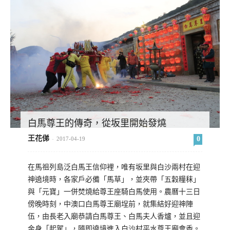
白馬尊王的傳奇，從坂里開始發燒
王花俤
0
-
2017-04-19
在馬祖列島泛白馬王信仰裡，唯有坂里與白沙兩村在迎
神遶境時，各家戶必備「馬草」，並夾帶「五穀糧秣」
與「元寶」一併焚燒給尊王座騎白馬使用。農曆十三日
傍晚時刻，中澳口白馬尊王廟埕前，就集結好迎神陣
伍，由長老入廟恭請白馬尊王、白馬夫人香爐，並且迎
金身「起駕」，隨即遶境進入白沙村平水尊王廟會香。