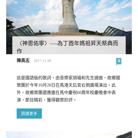
〈神恩佑寧〉—-為丁酉年媽祖昇天祭典而
作
陳高志
0
-
2017-11-09
這是國語版的歌詞，由音樂家胡福和先生譜曲，故鄉國
樂團於今年10月28日在馬港天后宮右側廣場演出。此
外，故鄉樂團還應邀在馬中慶祝60周年校慶晚會中表
演，節目精彩，獲得觀眾好評。
閱讀更多