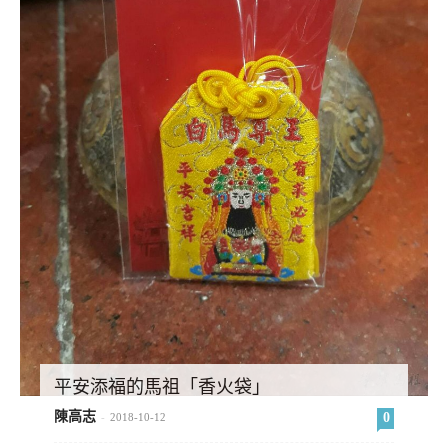
平安添福的馬祖「香火袋」
陳高志
0
-
2018-10-12