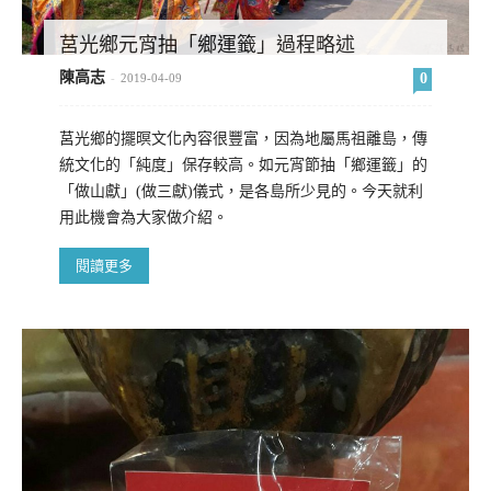
莒光鄉元宵抽「鄉運籤」過程略述
陳高志
0
-
2019-04-09
莒光鄉的擺暝文化內容很豐富，因為地屬馬祖離島，傳
統文化的「純度」保存較高。如元宵節抽「鄉運籤」的
「做山獻」(做三獻)儀式，是各島所少見的。今天就利
用此機會為大家做介紹。
閱讀更多