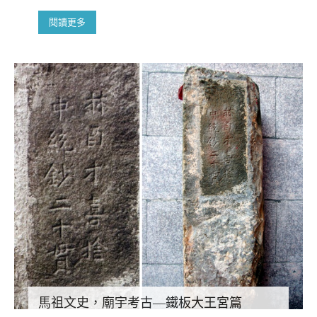
閱讀更多
馬祖文史，廟宇考古—鐵板大王宮篇