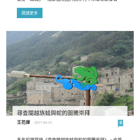
閱讀更多
尋查閩越族蛙與蛇的圖騰崇拜
王花俤
0
-
2017-04-13
多年前撰寫過《尋查閩越族蛙與蛇的圖騰崇拜》，也曾