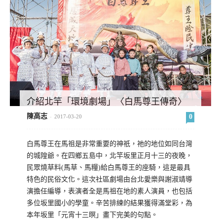
介紹北竿「環境劇場」〈白馬尊王傳奇〉
陳高志
0
-
2017-03-20
白馬尊王在馬祖是非常重要的神祇，祂的地位如同台灣
的城隍爺。在四鄉五島中，北竿坂里正月十三的夜晚，
民眾燒草料(馬草、馬糧)給白馬尊王的座騎，這是最具
特色的民俗文化。這次社區劇場由台北愛樂與謝淑靖導
演擔任編導，表演者全是馬祖在地的素人演員，也包括
多位坂里國小的學童。辛苦排練的結果獲得滿堂彩，為
本年坂里「元宵十三暝」畫下完美的句點。