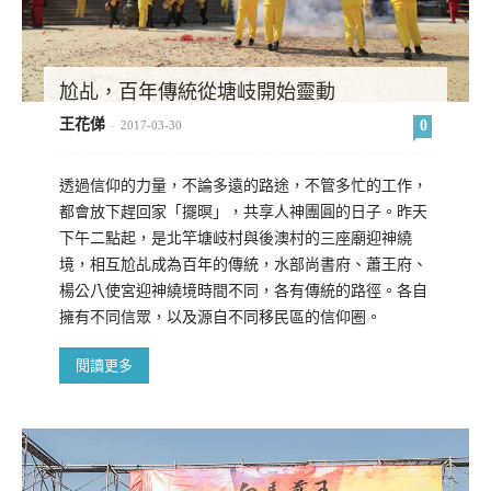
尬乩，百年傳統從塘岐開始靈動
王花俤
0
-
2017-03-30
透過信仰的力量，不論多遠的路途，不管多忙的工作，
都會放下趕回家「擺暝」，共享人神團圓的日子。昨天
下午二點起，是北竿塘岐村與後澳村的三座廟迎神繞
境，相互尬乩成為百年的傳統，水部尚書府、蕭王府、
楊公八使宮迎神繞境時間不同，各有傳統的路徑。各自
擁有不同信眾，以及源自不同移民區的信仰圈。
閱讀更多