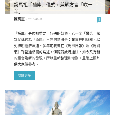
說馬祖「補庫」儀式，兼解方言「吹一
羊」
陳高志
1
-
2018-06-19
「補庫」是馬祖重要且特殊的祭儀，老一輩「嫩貳」鄉
親又稱它為「添庫」。它的意思是：充實神明財庫，以
免神明經濟窘迫。多年前我曾在《馬祖日報》及《馬資
網》刊登過相關的論述，但隨著歲月過往，如今又有新
的體會及新的發現，所以重新整理和增刪，且附上照片
供大家做參考。
閱讀更多