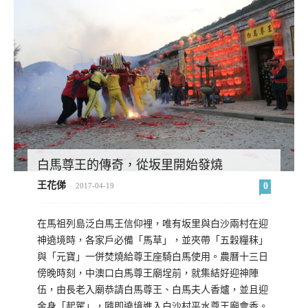
白馬尊王的傳奇，從坂里開始發燒
王花俤
0
-
2017-04-19
在馬祖列島泛白馬王信仰裡，唯有坂里與白沙兩村在迎
神遶境時，各家戶必備「馬草」，並夾帶「五穀糧秣」
與「元寶」一併焚燒給尊王座騎白馬使用。農曆十三日
傍晚時刻，中澳口白馬尊王廟埕前，就集結好迎神陣
伍，由長老入廟恭請白馬尊王、白馬夫人香爐，並且迎
金身「起駕」，隨即遶境進入白沙村平水尊王廟會香。