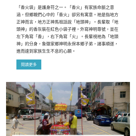
「香火袋」是護身符之一。「香火」有家族命脈之意
涵，但鄉親們心中的「香火」卻另有寓意。祂是指地方
正神而言，地方正神馬祖話說「地頭神」。長輩取「地
頭神」的香灰裝在紅色小袋子裡，外寫神明尊號，並在
左下角寫「香」，右下角寫「火」。長輩視祂為「地頭
神」的分身，象徵家鄉神明永保本鄉子弟，諸事順遂，
進而達到家族生生不息的心願。
閱讀更多