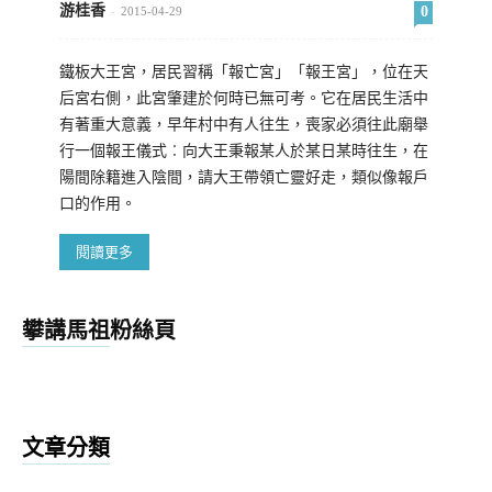
游桂香
0
-
2015-04-29
鐵板大王宮，居民習稱「報亡宮」「報王宮」，位在天
后宮右側，此宮肇建於何時已無可考。它在居民生活中
有著重大意義，早年村中有人往生，喪家必須往此廟舉
行一個報王儀式︰向大王秉報某人於某日某時往生，在
陽間除籍進入陰間，請大王帶領亡靈好走，類似像報戶
口的作用。
閱讀更多
攀講馬祖粉絲頁
文章分類