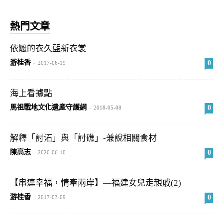
熱門文章
依嬤的衣久藍新衣裳
游桂香
0
-
2017-06-19
海上看據點
馬祖戰地文化遺產守護網
0
-
2018-05-08
解釋「討沰」與「討礁」-兼說相關食材
陳高志
0
-
2020-06-10
【串連幸福，情牽兩岸】—福建女兒走親戚(2)
游桂香
0
-
2017-03-09