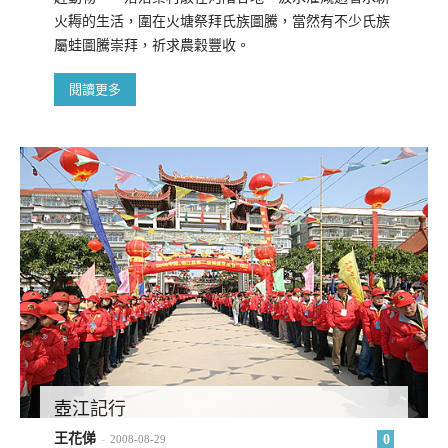
火耨的生活，圍在火塘祭拜氏族圖騰，當然有不少氏族
屬蛙圖騰崇拜，祈求農穀豐收。
閱讀更多
壺江記行
王花俤
0
-
2008-08-29