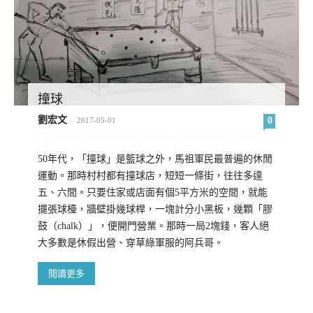
撞球
劉宏文
0
-
2017-05-01
50年代，「撞球」是籃球之外，馬祖軍民最普遍的休閒
運動。那時村村都有撞球店，短短一條街，往往多達
五、六間。只要住家或店面有個5平方米的空間，就能
擺張球檯，牆壁掛幾球桿，一塊計分小黑板，幾顆「膠
鼓（chalk）」，便開門營業。那時一局2塊錢，客人絕
大多數是休假出營、穿草綠軍服的阿兵哥。
閱讀更多