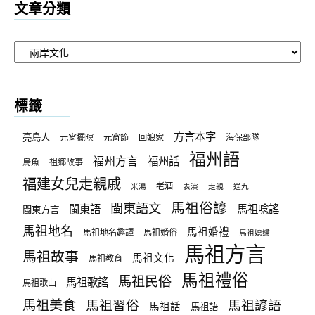
文章分類
文
章
分
類
標籤
方言本字
亮島人
元宵擺暝
元宵節
回娘家
海保部隊
福州語
福州方言
福州話
烏魚
祖鄉故事
福建女兒走親戚
老酒
米湯
表演
走親
送九
馬祖俗諺
閩東語文
閩東語
馬祖唸謠
閩東方言
馬祖地名
馬祖婚禮
馬祖地名趣譚
馬祖婚俗
馬祖媳婦
馬祖方言
馬祖故事
馬祖文化
馬祖教育
馬祖禮俗
馬祖民俗
馬祖歌謠
馬祖歌曲
馬祖美食
馬祖習俗
馬祖諺語
馬祖話
馬祖語