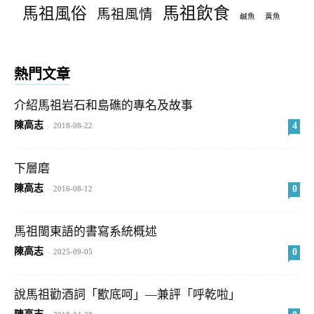
馬祖飲食
馬祖風俗
馬祖風情
鹹魚
黃魚
熱門文章
介紹馬祖岩石和島礁的專名及故事
陳高志
4
-
2018-08-22
下層磨
陳高志
0
-
2016-08-12
馬祖閩東語的書寫系統概述
陳高志
0
-
2025-09-05
說馬祖勸酒詞「歠底呵」—兼評「呼乾啦」