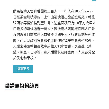
隨馬祖澳天宮進香團約二百人，一行人在2008年2月27
日搭乘金龍號專船，上午由福澳港出發前進馬尾，轉往
琯頭鎮再搭渡輪到壺江島，這座面積只有0.8平方公里人
口最多的時候逼近一萬人，因漁場枯竭同樣面臨人口外
移的現象目前常住人口數不到四千人，行政區劃分連江
縣。這天縣政府官員和壺江的住民幾乎動員夾道歡迎，
天后宮陣頭整頓後依序前往天妃廟會香，之後乩（芹
壁、板里、白沙等）和天后鑾駕駐蹕宮內，人員各分配
於民宅和學校。
閱讀更多
攀講馬祖粉絲頁