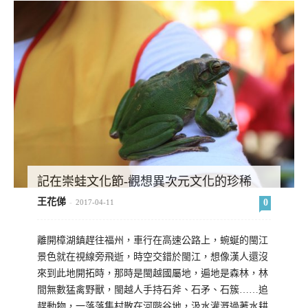
記在崇蛙文化節-觀想異次元文化的珍稀
王花俤
0
-
2017-04-11
離開樟湖鎮趕往福州，車行在高速公路上，蜿蜒的閩江
景色就在視線旁飛逝，時空交錯於閩江，想像漢人還沒
來到此地開拓時，那時是閩越國屬地，遍地是森林，林
間無數猛禽野獸，閩越人手持石斧、石矛、石簇……追
趕動物，一落落集村散在河階谷地，汲水灌溉過著水耕