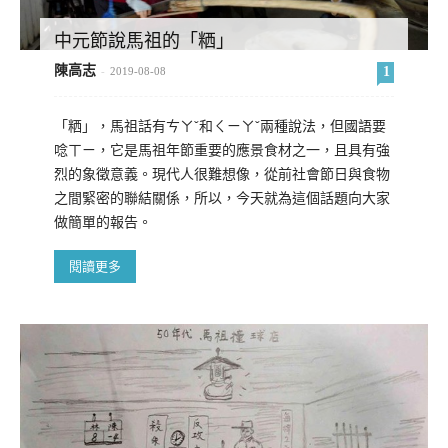
中元節說馬祖的「粞」
陳高志
1
-
2019-08-08
「粞」，馬祖話有ㄘㄚˇ和ㄑㄧㄚˇ兩種說法，但國語要
唸ㄒㄧ，它是馬祖年節重要的應景食材之一，且具有強
烈的象徵意義。現代人很難想像，從前社會節日與食物
之間緊密的聯結關係，所以，今天就為這個話題向大家
做簡單的報告。
閱讀更多