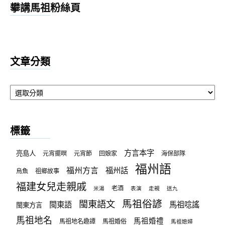
攀講馬祖粉絲頁
文章分類
文
章
分
類
標籤
方言本字
亮島人
元宵擺暝
元宵節
回娘家
海保部隊
福州語
福州方言
福州話
烏魚
祖鄉故事
福建女兒走親戚
老酒
米湯
表演
走親
送九
馬祖俗諺
閩東語文
閩東語
馬祖唸謠
閩東方言
馬祖地名
馬祖婚禮
馬祖地名趣譚
馬祖婚俗
馬祖媳婦