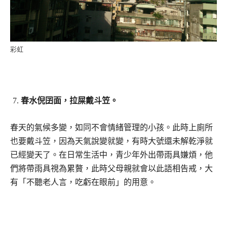
彩虹
春水倪囝面，拉屎戴斗笠。
春天的氣候多變，如同不會情緒管理的小孩。此時上廁所
也要戴斗笠，因為天氣說變就變，有時大號還未解乾淨就
已經變天了。在日常生活中，青少年外出帶雨具嫌煩，他
們將帶雨具視為累贅，此時父母親就會以此語相告戒，大
有「不聽老人言，吃虧在眼前」的用意。