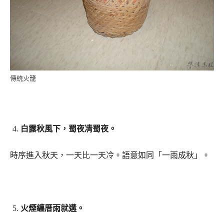
傳統火籠
白露秋風下，蜀夜凊蜀夜。
時序進入秋天，一天比一天冷。語意如同「一雨成秋」。
火煙纏厝雨就遘。