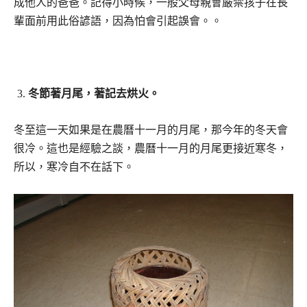
成他人的爸爸。記得小時候，一般父母親會嚴禁孩子在長
輩面前用此俗諺語，因為怕會引起誤會。。
冬節著月尾，著記去烘火。
冬至這一天如果是在農曆十一月的月尾，那今年的冬天會
很冷。這也是經驗之談，農曆十一月的月尾更接近寒冬，
所以，寒冷自不在話下。