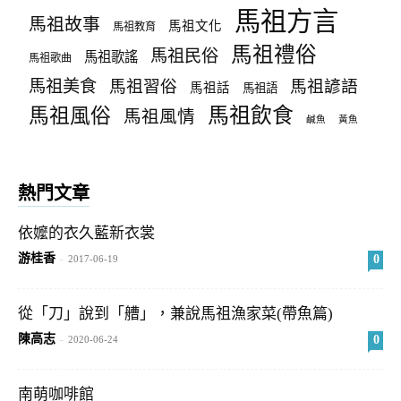
馬祖方言
馬祖故事
馬祖文化
馬祖教育
馬祖禮俗
馬祖民俗
馬祖歌謠
馬祖歌曲
馬祖美食
馬祖習俗
馬祖諺語
馬祖話
馬祖語
馬祖飲食
馬祖風俗
馬祖風情
鹹魚
黃魚
熱門文章
依嬤的衣久藍新衣裳
游桂香
0
-
2017-06-19
從「刀」說到「艚」，兼說馬祖漁家菜(帶魚篇)
陳高志
0
-
2020-06-24
南萌咖啡館