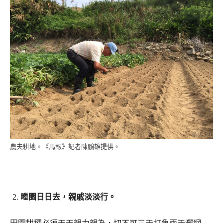
農夫耕地。《馬報》記者陳鵬雄提供。
畻園日日去，親戚淡淡行。