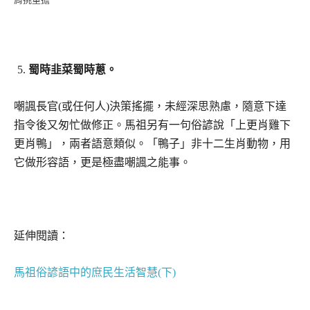
蜀時韭菜蜀時蔥。
嘲諷長官(或任何人)決策搖擺，未經深思熟慮，隨意下達
指令後又匆忙做修正。馬祖另有一句俗諺說「上更肖雞下
更肖鴨」，兩者語意類似。「鴨子」非十二生肖動物，用
它做形容語，更是極盡嘲諷之能事。
延伸閱讀：
馬祖俗諺語中的庶民生活智慧(下)