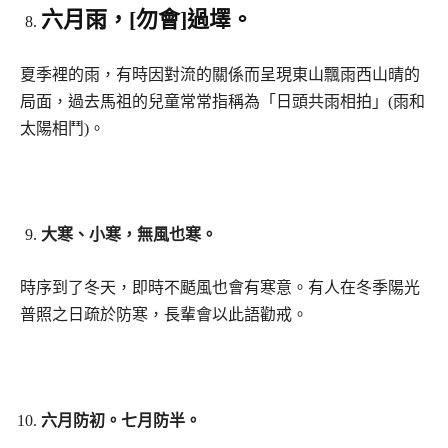
六月雨，[勿會]過墿。
夏季裡的雨，有時因對流的關係而呈現東山飄雨西山晴的
局面，過去馬祖的兒童常常指稱為「日頭共雨相拍」(雨和
太陽相鬥)。
大寒、小寒，無風也寒。
時序到了冬天，即時不颳風也會有寒意。有人在冬季陽光
普照之日疏於防寒，長輩會以此語勸戒。
六月防初。七月防半。