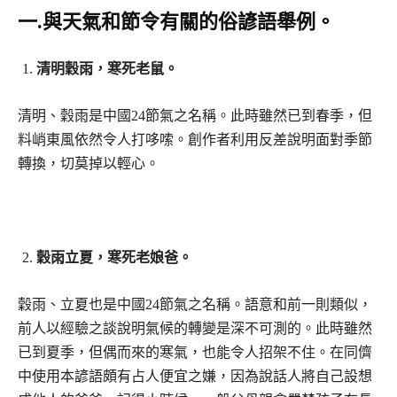
一
.
與天氣和節令有關的俗諺語舉例。
清明穀雨，寒死老鼠。
清明、穀雨是中國24節氣之名稱。此時雖然已到春季，但
料峭東風依然令人打哆嗦。創作者利用反差說明面對季節
轉換，切莫掉以輕心。
穀雨立夏，寒死老娘爸。
穀雨、立夏也是中國24節氣之名稱。語意和前一則類似，
前人以經驗之談說明氣候的轉變是深不可測的。此時雖然
已到夏季，但偶而來的寒氣，也能令人招架不住。在同儕
中使用本諺語頗有占人便宜之嫌，因為說話人將自己設想