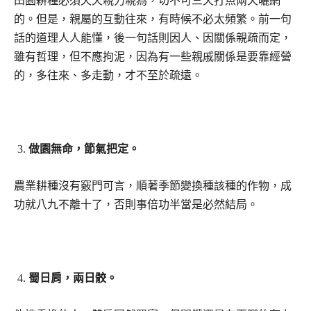
田園耕種必須天天親力親為，切不可三天打魚兩天曬網
的。但是，親屬的互動往來，有時候不必太頻繁。前一句
話的道理人人能懂，後一句話則因人、因關係親疏而定，
雖有哲理，但不應拘泥，因為有一些親戚關係是要靠經營
的，多往來、多走動，才不至於疏遠。
做園無命，節氣把定。
農業耕種沒有竅門可言，順著季節變換種該種的作物，成
功就八九不離十了，否則事倍功半當是必然結局。
蜀日肩，兩日骹。