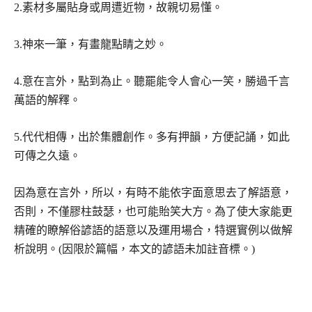
2.素材多屬貼身或周遭近物，故親切易懂。
3.神來一筆，有畫龍點睛之妙。
4.意在言外，點到為止。聽罷能令人會心一笑，勝過千言
萬語的解釋。
5.代代相傳，出於集體創作。多有押韻，方便記誦，如此
可傳之久遠。
因為意在言外，所以，有時不能依字面意思去了解語意，
否則，不僅膠柱鼓瑟，也可能貽笑大方。為了使大家能更
精確的瞭解俗諺語的語意以及運用場合，特選實例以做解
析說明。(因限於篇幅，本文的諺語未加註音標。)