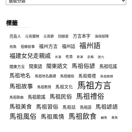
章
分
類
標籤
方言本字
亮島人
元宵擺暝
元宵節
回娘家
海保部隊
福州語
福州方言
福州話
烏魚
祖鄉故事
福建女兒走親戚
老酒
米湯
表演
走親
送九
馬祖俗諺
閩東語文
閩東語
馬祖唸謠
閩東方言
馬祖地名
馬祖婚禮
馬祖地名趣譚
馬祖婚俗
馬祖媳婦
馬祖方言
馬祖故事
馬祖文化
馬祖教育
馬祖禮俗
馬祖民俗
馬祖歌謠
馬祖歌曲
馬祖美食
馬祖習俗
馬祖諺語
馬祖話
馬祖語
馬祖飲食
馬祖風俗
馬祖風情
鹹魚
黃魚