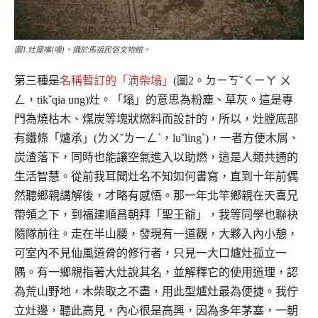
圖1.灶屋嘴(喙)。攝於馬祖民俗文物館。
第三種是
名稱暫訂的「滴柴塕」
(圖2。ㄉㄧㄎˇㄑㄧㄚ ㄨ
ㄥ，tikˇqia ung)灶。「塕」的意思為粉塵、草灰。這是專
門為燒枯木、煤炭等塊狀燃料而設計的，所以，灶膛底部
有鐵條「爐承」(ㄌㄨˇㄌㄧㄥˋ，luˇlingˋ)，一者方便木屑、
炭渣落下，同時也能讓空氣進入以助燃，這是人類共通的
生活智慧。從前我耳聞灶名不知如何書寫，直到十年前偶
然聽鄉親講解後，才略有感悟。那一年北竿鄉親在天喜兄
帶領之下，到福建順昌朝拜「聖王爺」，我等同學也聯袂
隨隊前往。走在半山腰，發現有一道觀，大夥入內小憩，
可室內不見仙風道骨的修行者，只見一大口爐灶孤立一
隅。有一鄉親指著大灶說其名，並解釋它的使用道理，認
為荒山野地，木柴取之不盡，用此型爐灶最為便捷。我佇
立灶邊，聽此高見，內心很是高興，因為多年茅塞，一朝