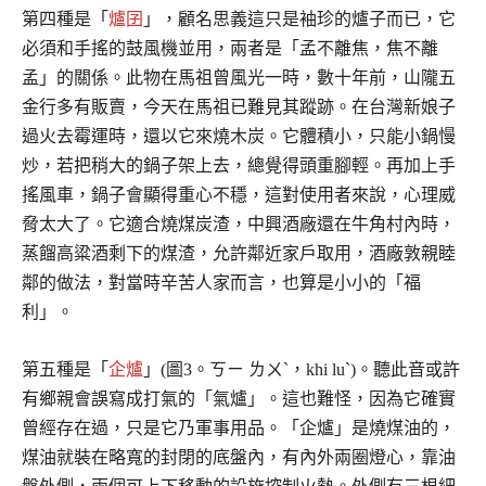
第四種是「
爐囝
」，顧名思義這只是袖珍的爐子而已，它
必須和手搖的鼓風機並用，兩者是「孟不離焦，焦不離
孟」的關係。此物在馬祖曾風光一時，數十年前，山隴五
金行多有販賣，今天在馬祖已難見其蹤跡。在台灣新娘子
過火去霉運時，還以它來燒木炭。它體積小，只能小鍋慢
炒，若把稍大的鍋子架上去，總覺得頭重腳輕。再加上手
搖風車，鍋子會顯得重心不穩，這對使用者來說，心理威
脅太大了。它適合燒煤炭渣，中興酒廠還在牛角村內時，
蒸餾高粱酒剩下的煤渣，允許鄰近家戶取用，酒廠敦親睦
鄰的做法，對當時辛苦人家而言，也算是小小的「福
利」。
第五種是「
企爐
」(圖3。ㄎㄧ ㄌㄨˋ，khi luˋ)。聽此音或許
有鄉親會誤寫成打氣的「氣爐」。這也難怪，因為它確實
曾經存在過，只是它乃軍事用品。「企爐」是燒煤油的，
煤油就裝在略寬的封閉的底盤內，有內外兩圈燈心，靠油