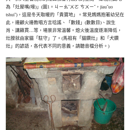
為「灶屋嘴(喙)」(圖1。ㄐㄧㄠˇㄨㄛ ㄘㄨㄧˇ，jiauˇuo
tshuiˇ)，這是冬天取暖的「貴寶地」。常見媽媽抱著幼兒在
此，邊顧火邊教唱方言唸謠、「數錢」(數數目)、說生
肖、講籍貫…等，場景非常溫馨。熄火後溫度逐漸降低，
灶膛就由家貓「駐守」了。(馬祖有「貓鑽灶」和「犬鑽
灶」的諺語，各代表不同的意義，請聽音檔分析。)