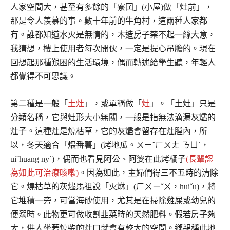
人家空間大，甚至有多餘的「寮囝」(小屋)做「灶前」，
那是令人羨慕的事。數十年前的牛角村，這兩種人家都
有。誰都知道水火是無情的，木造房子禁不起一絲大意，
我猜想，樓上使用者每次開伙，一定是提心吊膽的。現在
回想起那種艱困的生活環境，偶而轉述給學生聽，年輕人
都覺得不可思議。
第二種是一般「
土灶
」，或單稱做「
灶
」。「土灶」只是
分類名稱，它與灶形大小無關，一般是指無法滴漏灰燼的
灶子。這種灶是燒枯草，它的灰燼會留存在灶膛內，所
以，冬天適合「煨番薯」(烤地瓜。ㄨㄧˇㄏㄨㄤ ㄋㄩˋ，
uiˇhuang nyˋ)，偶而也看見阿公、阿婆在此烤橘子
(長輩認
為如此可治療咳嗽)
。因為如此，主婦們得三不五時的清除
它。燒枯草的灰燼馬祖說「火烌」(ㄏㄨㄧˇㄨ，huiˇu)，將
它堆積一旁，可當海砂使用，尤其是在掃除雞屎或幼兒的
便溺時。此物更可做收割韭菜時的天然肥料。假若房子夠
大，供人坐著燒柴的灶口就會有較大的空間。鄉親稱此地