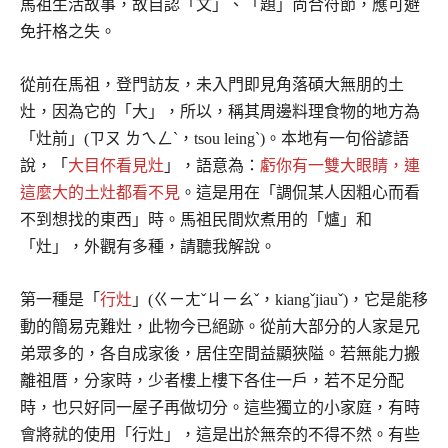
馬祖生活故事，故自認「文」、「題」尚合符節，應可避
免扞格之失。
從前在馬祖，登門訪友，未入門即見角落碩大無朋的土
灶，因為它的「大」，所以，稱其周邊料理食物的地方為
「灶前」(ㄗㄡ ㄌㄟㄥˋ，tsou leingˋ)。本地有一句俗諺語
說，「
大目伓看見灶
」，語意為：
虧你有一雙大眼睛，連
這麼大的土灶都看不見
。這是用在「調侃某人因粗心而看
不到想找的東西」時。馬祖民間炊煮用的「爐」和
「灶」，外觀有多種，請聽我解說。
第一種是「
行灶
」(ㄍㄧㄤˇㄐㄧㄠˇ，kiangˇjiauˇ)，它是能移
動的簡易克難灶，此物今已絕跡。從前大部分的人家是兄
弟眾多的，各自成家後，居住空間益顯狹隘。若無能力搬
離祖厝，分家時，少者樓上樓下各住一戶，若不足分配
時，也只好同一屋子再做切分。這些獨立的小家庭，有時
會將就的使用「行灶」，這是出於無奈的不得不然。有些