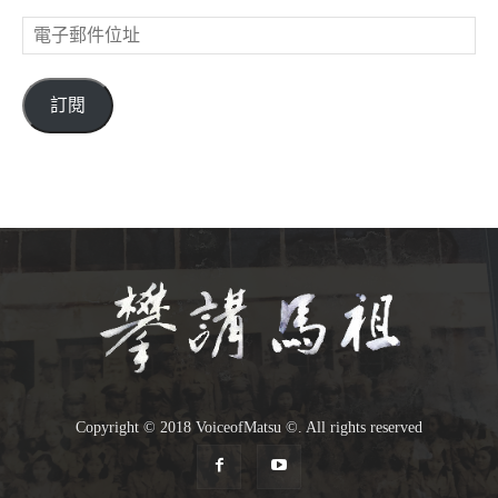
電
子
郵
件
訂閱
位
址
Copyright © 2018 VoiceofMatsu ©. All rights reserved