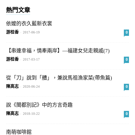
熱門文章
依嬤的衣久藍新衣裳
游桂香
0
-
2017-06-19
【串連幸福，情牽兩岸】—福建女兒走親戚(7)
游桂香
0
-
2017-03-17
從「刀」說到「艚」，兼說馬祖漁家菜(帶魚篇)
陳高志
0
-
2020-06-24
說《閩都別記》中的方言奇趣
陳高志
0
-
2018-10-22
南萌咖啡館