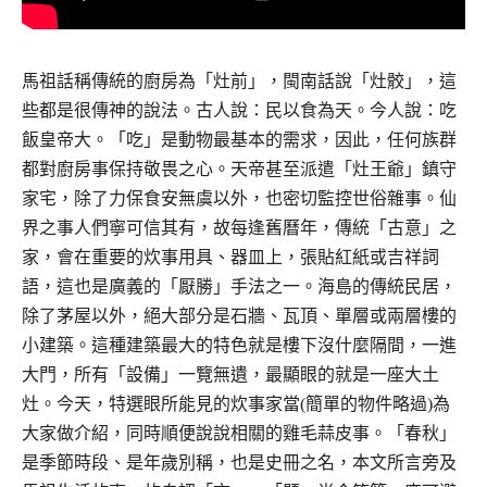
馬祖話稱傳統的廚房為「灶前」，閩南話說「灶骹」，這
些都是很傳神的說法。古人說：民以食為天。今人說：吃
飯皇帝大。「吃」是動物最基本的需求，因此，任何族群
都對廚房事保持敬畏之心。天帝甚至派遣「灶王爺」鎮守
家宅，除了力保食安無虞以外，也密切監控世俗雜事。仙
界之事人們寧可信其有，故每逢舊曆年，傳統「古意」之
家，會在重要的炊事用具、器皿上，張貼紅紙或吉祥詞
語，這也是廣義的「厭勝」手法之一。海島的傳統民居，
除了茅屋以外，絕大部分是石牆、瓦頂、單層或兩層樓的
小建築。這種建築最大的特色就是樓下沒什麼隔間，一進
大門，所有「設備」一覽無遺，最顯眼的就是一座大土
灶。今天，特選眼所能見的炊事家當(簡單的物件略過)為
大家做介紹，同時順便說說相關的雞毛蒜皮事。「春秋」
是季節時段、是年歲別稱，也是史冊之名，本文所言旁及