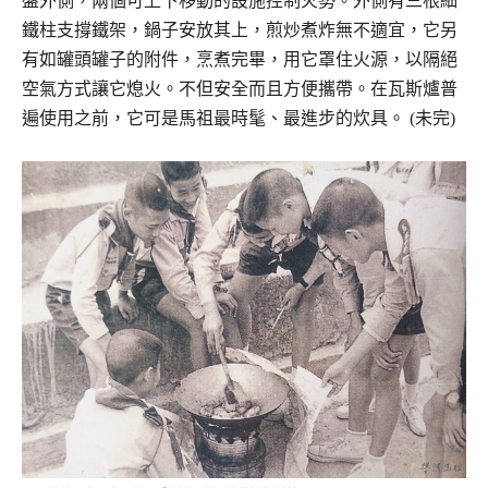
盤外側，兩個可上下移動的設施控制火勢。外側有三根細
鐵柱支撐鐵架，鍋子安放其上，煎炒煮炸無不適宜，它另
有如罐頭罐子的附件，烹煮完畢，用它罩住火源，以隔絕
空氣方式讓它熄火。不但安全而且方便攜帶。在瓦斯爐普
遍使用之前，它可是馬祖最時髦、最進步的炊具。 (未完)