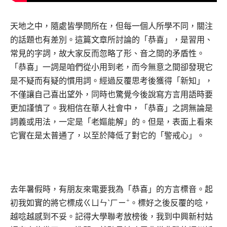
天地之中，隨處皆學問所在，但每一個人所學不同，關注
的話題也有差別。這篇文章所討論的「恭喜」，是習用、
常見的字詞，故大家反而忽略了形、音之間的矛盾性。
「恭喜」一詞是咱們從小用到老，而今無意之間卻發現它
是不疑而有疑的慣用詞。經過反覆思考後獲得「新知」，
不僅讓自己喜出望外，同時也驚覺今後說寫方言用語時要
更加謹慎了。我相信在華人社會中，「恭喜」之詞無論是
詞義或用法，一定是「老嫗能解」的。但是，表面上看來
它實在是太普通了，以至於降低了對它的「警戒心」。
去年暑假時，有朋友來電要我為「恭喜」的方言標音。起
+
初我如實的將它標成ㄍㄩㄣˋㄏㄧ
。標好之後反覆的唸，
越唸越感到不妥。記得大學聯考放榜後，我到中興新村姑