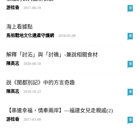
游桂香
0
-
2017-06-19
海上看據點
馬祖戰地文化遺產守護網
0
-
2018-05-08
解釋「討沰」與「討礁」-兼說相關食材
陳高志
0
-
2020-06-10
說《閩都別記》中的方言奇趣
陳高志
0
-
2018-10-22
【串連幸福，情牽兩岸】—福建女兒走親戚(2)
游桂香
0
-
2017-03-09