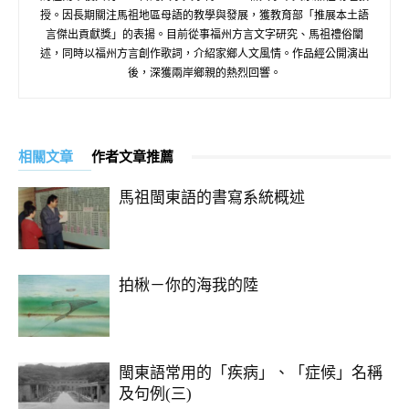
授。因長期關注馬祖地區母語的教學與發展，獲教育部「推展本土語
言傑出貢獻獎」的表揚。目前從事福州方言文字研究、馬祖禮俗闡
述，同時以福州方言創作歌詞，介紹家鄉人文風情。作品經公開演出
後，深獲兩岸鄉親的熱烈回響。
相關文章
作者文章推薦
馬祖閩東語的書寫系統概述
拍楸－你的海我的陸
閩東語常用的「疾病」、「症候」名稱
及句例(三)