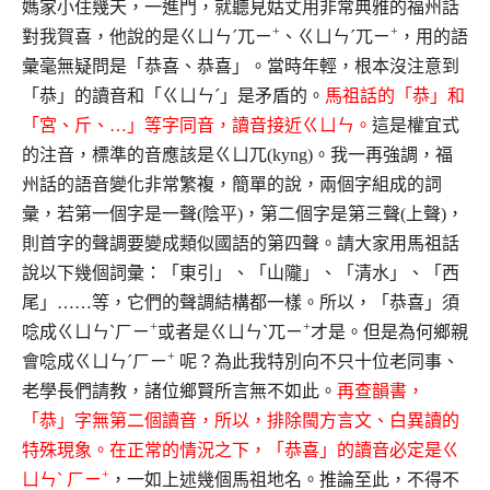
媽家小住幾天，一進門，就聽見姑丈用非常典雅的福州話
+
+
對我賀喜，他說的是ㄍㄩㄣˊ兀ㄧ
、ㄍㄩㄣˊ兀ㄧ
，用的語
彙毫無疑問是「恭喜、恭喜」。當時年輕，根本沒注意到
「恭」的讀音和「ㄍㄩㄣˊ」是矛盾的。
馬祖話的「恭」和
「宮、斤、…」等字同音，讀音接近ㄍㄩㄣ。
這是權宜式
的注音，標準的音應該是ㄍㄩ兀(kyng)。我一再強調，福
州話的語音變化非常繁複，簡單的說，兩個字組成的詞
彙，若第一個字是一聲(陰平)，第二個字是第三聲(上聲)，
則首字的聲調要變成類似國語的第四聲。請大家用馬祖話
說以下幾個詞彙：「東引」、「山隴」、「清水」、「西
尾」……等，它們的聲調結構都一樣。所以，「恭喜」須
+
+
唸成ㄍㄩㄣˋㄏㄧ
或者是ㄍㄩㄣˋ兀ㄧ
才是。但是為何鄉親
+
會唸成ㄍㄩㄣˊㄏㄧ
呢？為此我特別向不只十位老同事、
老學長們請教，諸位鄉賢所言無不如此。
再查韻書，
「恭」字無第二個讀音，所以，排除閩方言文、白異讀的
特殊現象。在正常的情況之下，「恭喜」的讀音必定是ㄍ
+
ㄩㄣˋ ㄏㄧ
，一如上述幾個馬祖地名。推論至此，不得不