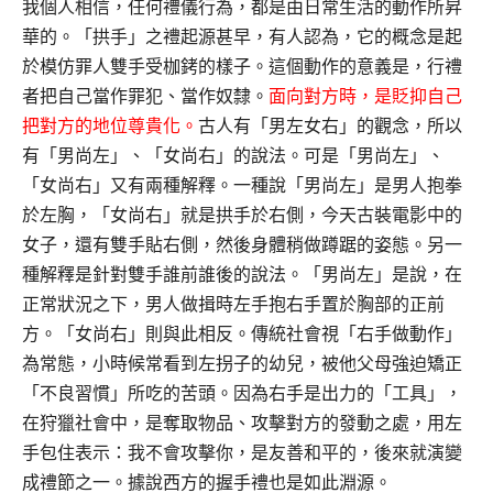
我個人相信，任何禮儀行為，都是由日常生活的動作所昇
華的。「拱手」之禮起源甚早，有人認為，它的概念是起
於模仿罪人雙手受枷銬的樣子。這個動作的意義是，行禮
者把自己當作罪犯、當作奴隸。
面向對方時，是貶抑自己
把對方的地位尊貴化。
古人有「男左女右」的觀念，所以
有「男尚左」、「女尚右」的說法。可是「男尚左」、
「女尚右」又有兩種解釋。一種說「男尚左」是男人抱拳
於左胸，「女尚右」就是拱手於右側，今天古裝電影中的
女子，還有雙手貼右側，然後身體稍做蹲踞的姿態。另一
種解釋是針對雙手誰前誰後的說法。「男尚左」是說，在
正常狀況之下，男人做揖時左手抱右手置於胸部的正前
方。「女尚右」則與此相反。傳統社會視「右手做動作」
為常態，小時候常看到左拐子的幼兒，被他父母強迫矯正
「不良習慣」所吃的苦頭。因為右手是出力的「工具」，
在狩獵社會中，是奪取物品、攻擊對方的發動之處，用左
手包住表示：我不會攻擊你，是友善和平的，後來就演變
成禮節之一。據說西方的握手禮也是如此淵源。