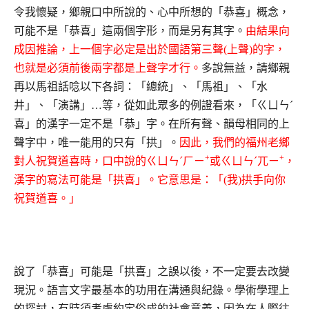
令我懷疑，鄉親口中所說的、心中所想的「恭喜」概念，
可能不是「恭喜」這兩個字形，而是另有其字。
由結果向
成因推論，上一個字必定是出於國語第三聲(上聲)的字，
也就是必須前後兩字都是上聲字才行。
多說無益，請鄉親
再以馬祖話唸以下各詞：「總統」、「馬祖」、「水
井」、「演講」…等，從如此眾多的例證看來，「ㄍㄩㄣˊ
喜」的漢字一定不是「恭」字。在所有聲、韻母相同的上
聲字中，唯一能用的只有「拱」。
因此，我們的福州老鄉
+
+
對人祝賀道喜時，口中說的ㄍㄩㄣˊㄏㄧ
或ㄍㄩㄣˊ兀ㄧ
，
漢字的寫法可能是「拱喜」。它意思是：「(我)拱手向你
祝賀道喜。」
說了「恭喜」可能是「拱喜」之誤以後，不一定要去改變
現況。語言文字最基本的功用在溝通與紀錄。學術學理上
的探討，有時須考慮約定俗成的社會意義，因為在人際往