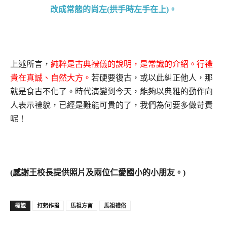
改成常態的尚左(拱手時左手在上)。
上述所言，
純粹是古典禮儀的說明，是常識的介紹。行禮
貴在真誠、自然大方。
若硬要復古，或以此糾正他人，那
就是食古不化了。時代演變到今天，能夠以典雅的動作向
人表示禮貌，已經是難能可貴的了，我們為何要多做苛責
呢！
(
感謝王校長提供照片及兩位仁愛國小的小朋友。)
打躬作揖
馬祖方言
馬祖禮俗
標籤