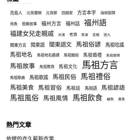
方言本字
亮島人
元宵擺暝
元宵節
回娘家
海保部隊
福州語
福州方言
福州話
烏魚
祖鄉故事
福建女兒走親戚
老酒
米湯
表演
走親
送九
馬祖俗諺
閩東語文
閩東語
馬祖唸謠
閩東方言
馬祖地名
馬祖婚禮
馬祖地名趣譚
馬祖婚俗
馬祖媳婦
馬祖方言
馬祖故事
馬祖文化
馬祖教育
馬祖禮俗
馬祖民俗
馬祖歌謠
馬祖歌曲
馬祖美食
馬祖習俗
馬祖諺語
馬祖話
馬祖語
馬祖飲食
馬祖風俗
馬祖風情
鹹魚
黃魚
熱門文章
依嬤的衣久藍新衣裳