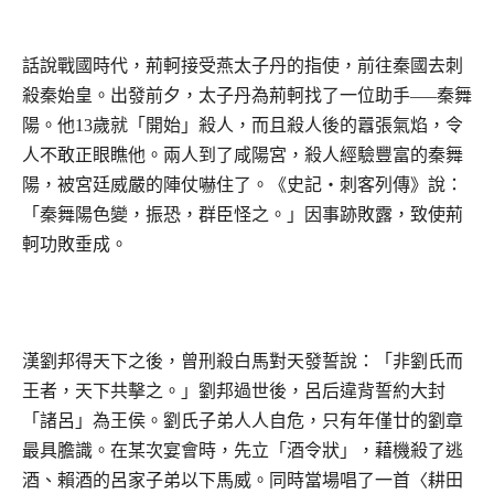
話說戰國時代，荊軻接受燕太子丹的指使，前往秦國去刺
殺秦始皇。出發前夕，太子丹為荊軻找了一位助手—–秦舞
陽。他13歲就「開始」殺人，而且殺人後的囂張氣焰，令
人不敢正眼瞧他。兩人到了咸陽宮，殺人經驗豐富的秦舞
陽，被宮廷威嚴的陣仗嚇住了。《史記‧刺客列傳》說：
「秦舞陽色變，振恐，群臣怪之。」因事跡敗露，致使荊
軻功敗垂成。
漢劉邦得天下之後，曾刑殺白馬對天發誓說：「非劉氏而
王者，天下共擊之。」劉邦過世後，呂后違背誓約大封
「諸呂」為王侯。劉氏子弟人人自危，只有年僅廿的劉章
最具膽識。在某次宴會時，先立「酒令狀」，藉機殺了逃
酒、賴酒的呂家子弟以下馬威。同時當場唱了一首〈耕田