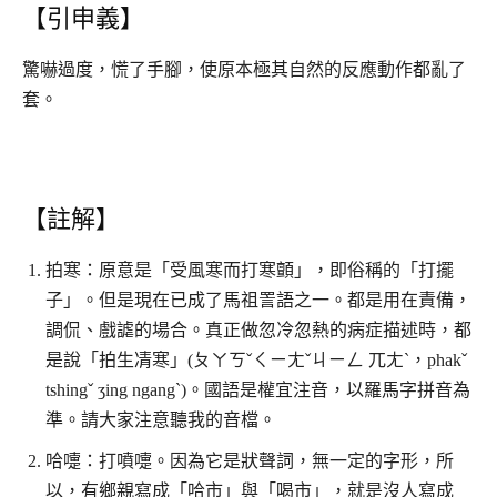
【引申義】
驚嚇過度，慌了手腳，使原本極其自然的反應動作都亂了
套。
【註解】
拍寒：原意是「受風寒而打寒顫」，即俗稱的「打擺
子」。但是現在已成了馬祖詈語之一。都是用在責備，
調侃、戲謔的場合。真正做忽冷忽熱的病症描述時，都
是說「拍生凊寒」(ㄆㄚㄎˇㄑㄧㄤˇㄐㄧㄥ 兀ㄤˋ，phakˇ
tshingˇ ʒing ngangˋ)。國語是權宜注音，以羅馬字拼音為
準。請大家注意聽我的音檔。
哈嚏：打噴嚏。因為它是狀聲詞，無一定的字形，所
以，有鄉親寫成「哈市」與「喝市」，就是沒人寫成