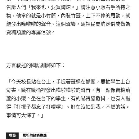
告訴人們「我來也，要買請速。」請注意小販右手所持之
物，他拿的就是小竹筒，內裝竹籤，上下不停的甩動，就
能發出嘩啦啦的聲音。這個聲響，馬祖民間約定俗成做為
賣糖葫蘆的專屬信號。
方言敘述的國語翻譯如下：
「今天校長站在台上，手提著籤桶在抓鬮，要抽學生上台
背書。籤在籤桶裡發出嘩啦嘩啦的聲音，有一點像賣糖葫
蘆的小販。坐在台下的學生，有的嚇得腳發抖，也有人嚇
得『打擺子都忘了打噴嚏』。好在沒抽到我，不然的話，
事情可大條了。」
馬祖俗諺語珠璣
標籤