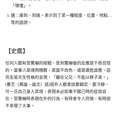
「噴嚏」。
遘：達到、到達。表示到了某一種程度、位置、地點…
等的語詞。
【史鑑】
任何人都有受驚嚇的經驗，受到驚嚇後的反應是千奇百怪
的。當事人是魂飛魄散、是面不改色、或是逶迤虛應，這
完全是天生性格的呈現，「雖在父兄，不能以移子弟。」
(曹丕〈典論‧論文〉語)局外人都會說要鎮定、要冷靜，
可一旦自己身入其境，表現未必如事不關己時的從容自
在。受驚嚇時表現在外的行為，有時會令人同情，有時卻
不幸壞了大事。