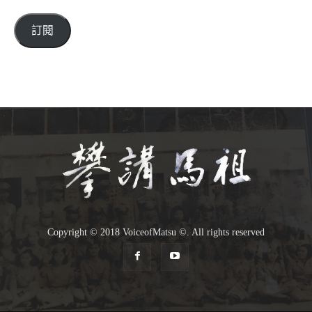
郵
件
訂閱
位
址
Copyright © 2018 VoiceofMatsu ©. All rights reserved