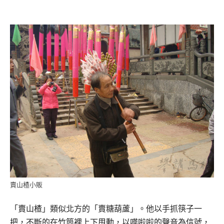
賣山楂小販
「賣山楂」類似北方的「賣糖葫蘆」。他以手抓筷子一
把，不斷的在竹筒裡上下甩動，以嘩啦啦的聲音為信號，