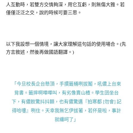
人互動時，若雙方交情夠深，用它互虧，則無傷大雅。若
僅僅泛泛之交，說的時候可要三思。
以下我設想一個情境，讓大家理解這句話的使用場合。(先
方言敘述，然後再做國語翻譯。)
「今旦校長企台懸頂，手摜籤桶咧拔鬮，吼儂上台來
背書。籤摔啊嘩嘩叫，有劣像賣山楂。學生囝坐台
下，有儂骹驚抖抖顫，也有儂驚遘『拍寒都 [勿會] 記
得哈嚏』咧住。天幸我無乞伊拔著，若伓是啦，事計
就纏呵了」