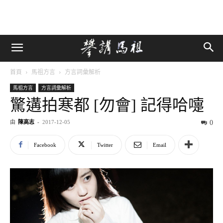
首頁
馬祖方言
方言詞彙解析
馬祖方言
方言詞彙解析
驚遘拍寒都 [勿會] 記得哈嚏
由
陳高志
-
2017-12-05
0
Facebook
Twitter
Email