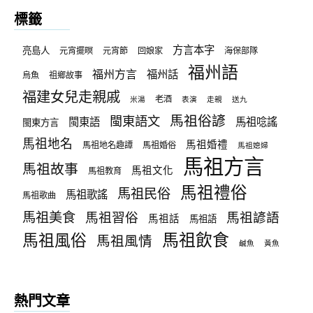
標籤
方言本字
亮島人
元宵擺暝
元宵節
回娘家
海保部隊
福州語
福州方言
福州話
烏魚
祖鄉故事
福建女兒走親戚
老酒
米湯
表演
走親
送九
馬祖俗諺
閩東語文
閩東語
馬祖唸謠
閩東方言
馬祖地名
馬祖婚禮
馬祖地名趣譚
馬祖婚俗
馬祖媳婦
馬祖方言
馬祖故事
馬祖文化
馬祖教育
馬祖禮俗
馬祖民俗
馬祖歌謠
馬祖歌曲
馬祖美食
馬祖習俗
馬祖諺語
馬祖話
馬祖語
馬祖飲食
馬祖風俗
馬祖風情
鹹魚
黃魚
熱門文章