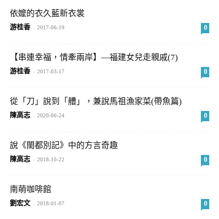
依嬤的衣久藍新衣裳
游桂香
0
-
2017-06-19
【串連幸福，情牽兩岸】—福建女兒走親戚(7)
游桂香
0
-
2017-03-17
從「刀」說到「艚」，兼說馬祖漁家菜(帶魚篇)
陳高志
0
-
2020-06-24
說《閩都別記》中的方言奇趣
陳高志
0
-
2018-10-22
南萌咖啡館
劉宏文
0
-
2018-01-07