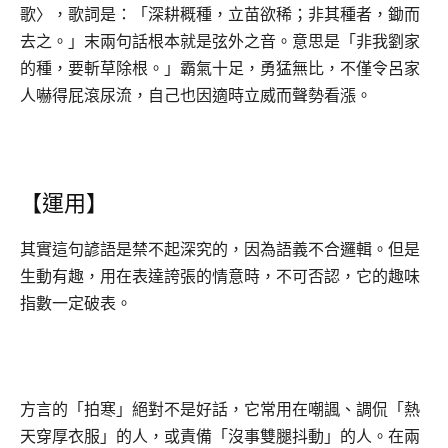
歌〉，歌詞是：「深耕穊種，立苗欲稀；非其種者，鋤而
去之。」末兩句話根本就是弦外之音。意思是「非我劉家
的種，要斬草除根。」霸氣十足，勇猛無比，不僅令呂家
人嚇得屁滾尿流，自己也因適時立威而聲勢看漲。
【運用】
其實這句諺語是禁不起深究的，因為語義不合邏輯。但是
生動有趣，用在表達誇張的情意時，不可否認，它的趣味
指數一定破表。
方言的「拍寒」絕對不是好話，它常用在嘲諷、調侃「熱
天穿厚衣服」的人，或責備「沒事雙腿抖動」的人。在兩