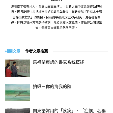
馬祖南竿復興村人，台灣大學文學博士，世新大學中文系兼任助理教
授。因長期關注馬祖地區母語的教學與發展，獲教育部「推展本土語
言傑出貢獻獎」的表揚。目前從事福州方言文字研究、馬祖禮俗闡
述，同時以福州方言創作歌詞，介紹家鄉人文風情。作品經公開演出
後，深獲兩岸鄉親的熱烈回響。
相關文章
作者文章推薦
馬祖閩東語的書寫系統概述
拍楸－你的海我的陸
閩東語常用的「疾病」、「症候」名稱