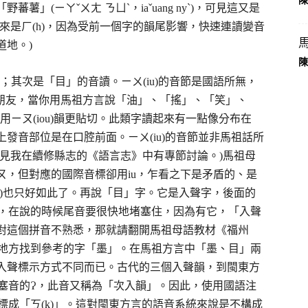
陳
」(ㄧㄚˇㄨㄤ ㄋㄩˋ，iaˇuang nyˋ)，可見這又是
來是ㄏ(h)，因為受前一個字的韻尾影響，快速連讀變音
道地。)
陳
節；其次是「目」的音讀。ㄧㄨ(iu)的音節是國語所無，
各位朋友，當你用馬祖方言說「油」、「搖」、「笑」、
用ㄧㄡ(iou)韻更貼切。此類字讀起來有一點像分布在
發音部位是在口腔前面。ㄧㄨ(iu)的音節並非馬祖話所
見我在續修縣志的《語言志》中有專節討論。)馬祖母
ㄡ，但對應的國際音標卻用iu，乍看之下是矛盾的、是
)也只好如此了。再說「目」字。它是入聲字，後面的
以，在說的時候尾音要很快地堵塞住，因為有它，「入聲
對這個拼音不熟悉，那就請翻開馬祖母語教材《福州
的地方找到參考的字「墨」。在馬祖方言中「墨、目」兩
入聲標示方式不同而已。古代的三個入聲韻，到閩東方
喉塞音的Ɂ，此音又稱為「次入韻」。因此，使用國語注
標成「ㄎ(k)」。這對閩東方言的語音系統來說是不構成