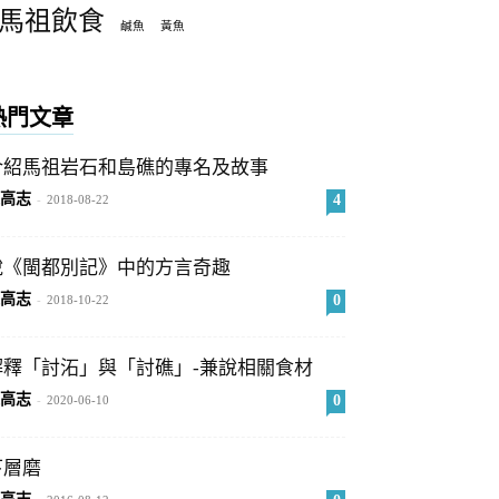
馬祖飲食
鹹魚
黃魚
熱門文章
介紹馬祖岩石和島礁的專名及故事
高志
4
-
2018-08-22
說《閩都別記》中的方言奇趣
高志
0
-
2018-10-22
解釋「討沰」與「討礁」-兼說相關食材
高志
0
-
2020-06-10
下層磨