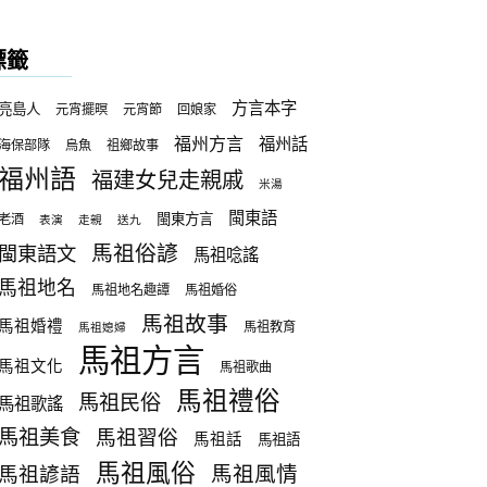
標籤
方言本字
亮島人
元宵擺暝
元宵節
回娘家
福州方言
福州話
海保部隊
烏魚
祖鄉故事
福州語
福建女兒走親戚
米湯
閩東語
閩東方言
老酒
表演
走親
送九
馬祖俗諺
閩東語文
馬祖唸謠
馬祖地名
馬祖地名趣譚
馬祖婚俗
馬祖故事
馬祖婚禮
馬祖教育
馬祖媳婦
馬祖方言
馬祖文化
馬祖歌曲
馬祖禮俗
馬祖民俗
馬祖歌謠
馬祖美食
馬祖習俗
馬祖話
馬祖語
馬祖風俗
馬祖諺語
馬祖風情