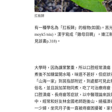
扛板歸
有一種學名為「扛板歸」的植物(如圖)。莒光鄉親
moyk5 tsiu)，漢字寫成「雞母目睭」
見該書p.318)。
大學時，因為課業繁重，所以口腔經常潰瘍
煮後不加糖當開水喝，味道不甚好，但症狀
「山海一家」到莒指部附近，到處都可見此
俗名，並且說加某物同煮，吃了可治療痔瘡。
口腔潰瘍、長痔瘡等症狀，以中醫理論來說
中，經常和好友林金國老師跑後山、繞福澳
一少婦，坐完月子後一直被痔瘡困擾著，家