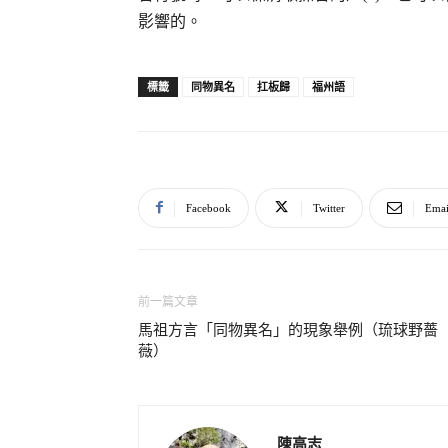
影響的。
同物異名
扛板歸
福州語
標籤
Facebook
Twitter
Emai
前一篇文章
馬祖方言「同物異名」的現象舉例（琉球野薔
薇）
陳高志