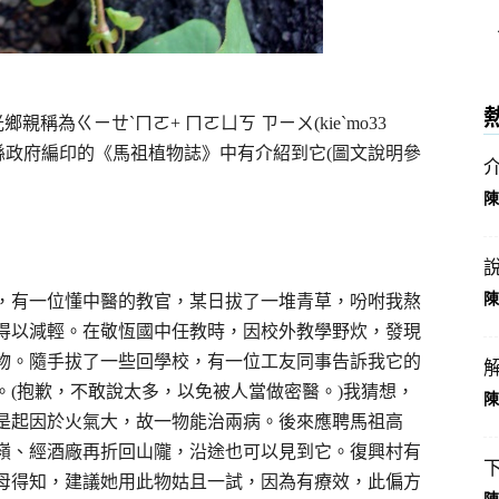
稱為ㄍㄧㄝˋㄇㄛ+ ㄇㄛㄩㄎ ㄗㄧㄨ(kieˋmo33
。連江縣政府編印的《馬祖植物誌》中有介紹到它(圖文說明參
陳
陳
，有一位懂中醫的教官，某日拔了一堆青草，吩咐我熬
得以減輕。在敬恆國中任教時，因校外教學野炊，發現
物。隨手拔了一些回學校，有一位工友同事告訴我它的
(抱歉，不敢說太多，以免被人當做密醫。)我猜想，
陳
是起因於火氣大，故一物能治兩病。後來應聘馬祖高
嶺、經酒廠再折回山隴，沿途也可以見到它。復興村有
母得知，建議她用此物姑且一試，因為有療效，此偏方