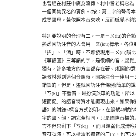
也曾經在村莊中廣為流傳。村中耆老稱它為「野蕃薯
一個同物異名的實例。(按：第二字的聲母本
成零聲母。若依照本音來唸，反而感覺不夠
特別要說明的音理有二，一是ㄧㄨ(iu)的音
熟悉國語注音的人會用ㄧㄡ(iou)標示。
「招」、「酒」時，不難發現用ㄧㄨ(iu)韻比
《等韻圖》三等韻的字，是很細的音，感覺上
獨有，許多地方的方言都存在著。(相關的意
語教材碰到這個音韻時，國語注音一律用ㄧ
錯誤的，但是，遷就國語注音條例(簡單的說
「ㄎ(k)」不發音，是扮演煞車的功能，所
短而促」的語音特質才能顯現出來。如果你
語》的附錄<標音方式說明>，在編號46號
字的聲、韻、調完全相同，只是國際音標的
言不但只剩下「ㄎ(k)」，而且還弱化成清
音符號時，可以標清喉擦音的ㄏ(h)，也可以