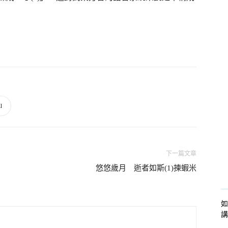
l
下一篇文章
悠悠歲月 逝者如斯(1)揀蝦米
如
講