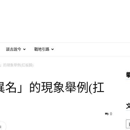
談古說今
戰地引路
」的現象舉例(扛板歸)
異名」的現象舉例(扛
0
文
章
l