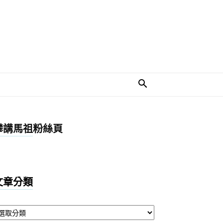
攀講馬祖粉絲頁
文章分類