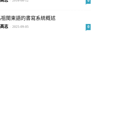
高志
0
-
2016-08-12
馬祖閩東語的書寫系統概述
高志
0
-
2025-09-05