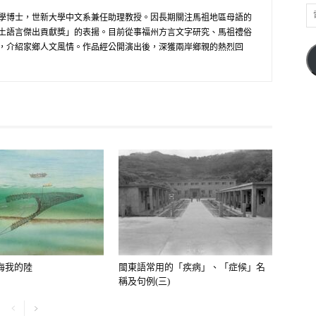
電
學博士，世新大學中文系兼任助理教授。因長期關注馬祖地區母語的
子
土語言傑出貢獻獎」的表揚。目前從事福州方言文字研究、馬祖禮俗
郵
，介紹家鄉人文風情。作品經公開演出後，深獲兩岸鄉親的熱烈回
件
位
址
海我的陸
閩東語常用的「疾病」、「症候」名
稱及句例(三)