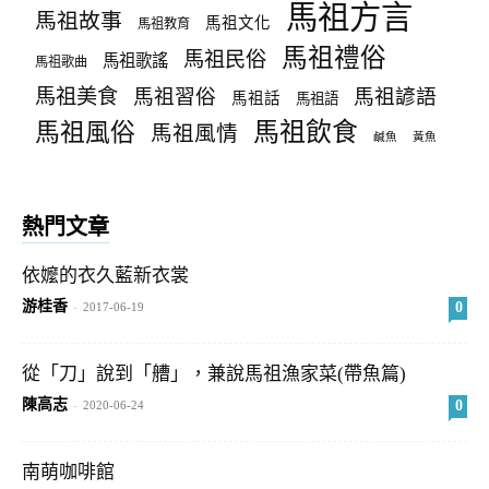
馬祖方言
馬祖故事
馬祖文化
馬祖教育
馬祖禮俗
馬祖民俗
馬祖歌謠
馬祖歌曲
馬祖美食
馬祖習俗
馬祖諺語
馬祖話
馬祖語
馬祖飲食
馬祖風俗
馬祖風情
鹹魚
黃魚
熱門文章
依嬤的衣久藍新衣裳
游桂香
0
-
2017-06-19
從「刀」說到「艚」，兼說馬祖漁家菜(帶魚篇)
陳高志
0
-
2020-06-24
南萌咖啡館