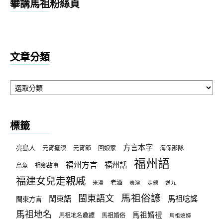
攀講馬祖粉絲頁
文章分類
文
章
分
類
標籤
方言本字
亮島人
元宵擺暝
元宵節
回娘家
海保部隊
福州語
福州方言
福州話
烏魚
祖鄉故事
福建女兒走親戚
老酒
米湯
表演
走親
送九
馬祖俗諺
閩東語文
閩東語
馬祖唸謠
閩東方言
馬祖地名
馬祖婚禮
馬祖地名趣譚
馬祖婚俗
馬祖媳婦