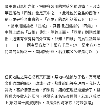
國軍來到馬祖之後，把許多習用的村落名稱改掉了。改南
竿西尾為「四維」也是其中之一。此地位於全島的西端，
稱西尾是符合事實的。「西尾」的馬祖話說ㄙㄝˋㄇㄨㄧ
+。國軍用國語念「西尾」，其音接近國語的「四維」，
主觀上認為「四維」典雅，詞義正面。「西尾」則詞義粗
俗。這些有權有勢的外來客，那知「四維」的馬祖話是念
ㄒㄧ ㄇㄧˋ，兩者語音差了十萬八千里。(ㄨㄧ是南方方言
特殊的音節之一，是國語所無，若注成ㄨㄟ也是可以。)
任何地點之得名必有其原因，某地中途被改了名，有時是
文化強弱的問題。改或不改，都能說出許多理由。我個人
認為，基於情感因素，如果對、錯的道理已經釐清了，且
經過大多數人的認可，就讓它正名恢復舊觀。若無八成以
上(最好是十成)的把握，還是先暫時讓它「將錯就錯」