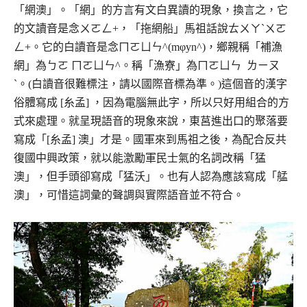
「網澳」。「網」的方言有文白異讀的現象，換言之，它
的文讀音是念ㄨㄛㄥ+，「拖網船」馬祖話說ㄊㄨㄚˋㄨㄛ
ㄥ+。它的白讀音是念ㄇㄛㄩㄣ^(mφyn^)，鄉親稱「補漁
網」為ㄅㄛ ㄇㄛㄩㄣ^。稱「漁寮」為ㄇㄛㄩㄣ ㄌㄧㄡ
ˋ。(白讀音很難標注，請以國際音標為準。)這個音的漢字
俗體寫成 [糸孟] ，因為電腦無此字，所以只好用組合的方
式來處理。就呈現語音的現象來說，東莒進出口的聚落要
寫成「[糸孟] 澳」才是。國軍來到馬祖之後，為配合反共
復國中興政策，就以能激勵軍民士氣的名詞改稱「猛
澳」，但手頭卻寫成「猛沃」。也有人認為應該寫成「艋
澳」，可惜這詞彙的聲調與實際語音並不符合。