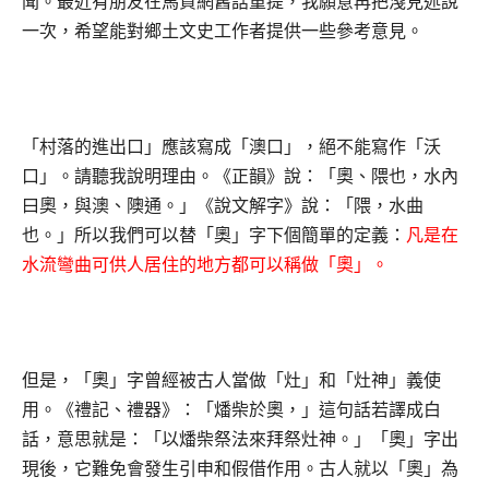
聞。最近有朋友在馬資網舊話重提，我願意再把淺見述說
一次，希望能對鄉土文史工作者提供一些參考意見。
「村落的進出口」應該寫成「澳口」，絕不能寫作「沃
口」。請聽我說明理由。《正韻》說：「奧、隈也，水內
曰奧，與澳、隩通。」《說文解字》說：「隈，水曲
也。」所以我們可以替「奧」字下個簡單的定義：
凡是在
水流彎曲可供人居住的地方都可以稱做「奧」。
但是，「奧」字曾經被古人當做「灶」和「灶神」義使
用。《禮記、禮器》：「燔柴於奧，」這句話若譯成白
話，意思就是：「以燔柴祭法來拜祭灶神。」「奧」字出
現後，它難免會發生引申和假借作用。古人就以「奧」為