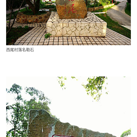
西尾村落名勒石