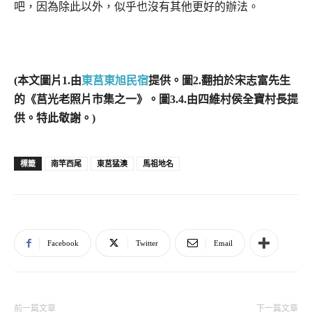
吧，因為除此以外，似乎也沒有其他更好的辦法。
(
本文圖片
1.由
東莒東旭民宿
提供
。圖
2.
翻拍於宋志富先生
的《莒光老照片市集之一》。圖
3.4.
由四維村侯全寶村長提
供。特此敬謝。
)
南竿西尾
東莒猛澳
馬祖地名
標籤
Facebook
Twitter
Email
前一篇文章
下一篇文章