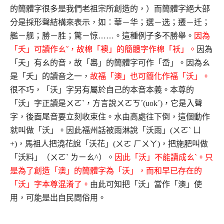
的簡體字很多是我們老祖宗所創造的，）而簡體字絕大部
分是採形聲結構來表示，如：華－华；選－选；遷－迁；
艦－舰；勝－胜；驚－惊……。這種例子多不勝舉。
因為
「夭」可讀作ㄠˇ，故棉「襖」的簡體字作棉「袄」。
因為
「夭」有ㄠ的音，故「嶴」的簡體字可作「岙」。因為ㄠ
是「夭」的讀音之一，
故福「澳」也可簡化作福「沃」。
很不巧，「沃」字另有屬於自己的本音本義。本尊的
「沃」字正讀是ㄨㄛˋ，方言說ㄨㄛㄎˊ(uokˊ)，它是入聲
字，後面尾音要立刻收束住。水由高處往下倒，這個動作
就叫做「沃」。因此福州話被雨淋說「沃雨」(ㄨㄛˋ ㄩ
+)，馬祖人把澆花說「沃花」(ㄨㄛ ㄏㄨㄚ)，把施肥叫做
「沃料」（ㄨㄛˋ ㄌㄧㄠ^）。
因此「沃」不能讀成ㄠˋ。只
是為了創造「澳」的簡體字為「沃」，而和早已存在的
「沃」字本尊混淆了。
由此可知把「沃」當作「澳」使
用，可能是出自民間俗用。