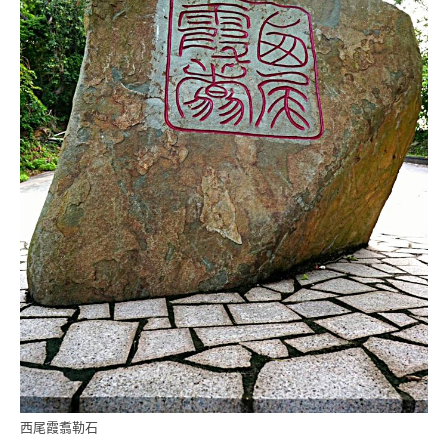
西尾霞翥勒石