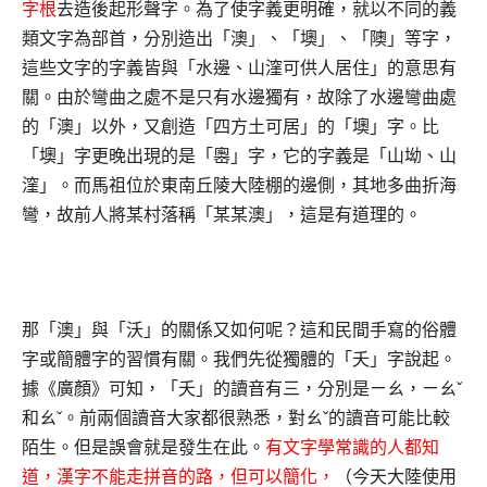
字根
去造後起形聲字。為了使字義更明確，就以不同的義
類文字為部首，分別造出「澳」、「墺」、「隩」等字，
這些文字的字義皆與「水邊、山漥可供人居住」的意思有
關。由於彎曲之處不是只有水邊獨有，故除了水邊彎曲處
的「澳」以外，又創造「四方土可居」的「墺」字。比
「墺」字更晚出現的是「嶴」字，它的字義是「山坳、山
漥」。而馬祖位於東南丘陵大陸棚的邊側，其地多曲折海
彎，故前人將某村落稱「某某澳」，這是有道理的。
那「澳」與「沃」的關係又如何呢？這和民間手寫的俗體
字或簡體字的習慣有關。我們先從獨體的「夭」字說起。
據《廣顏》可知，「夭」的讀音有三，分別是ㄧㄠ，ㄧㄠˇ
和ㄠˇ。前兩個讀音大家都很熟悉，對ㄠˇ的讀音可能比較
陌生。但是誤會就是發生在此。
有文字學常識的人都知
道，漢字不能走拼音的路，但可以簡化，
（今天大陸使用