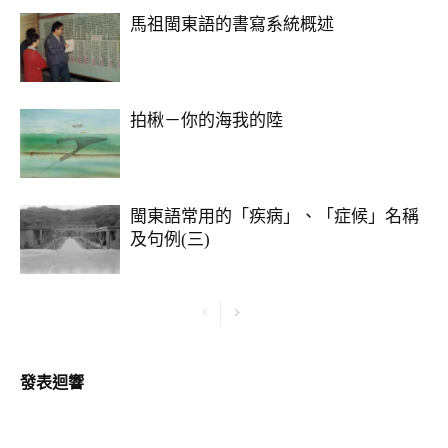
馬祖閩東語的書寫系統概述
拍楸－你的海我的陸
閩東語常用的「疾病」、「症候」名稱
及句例(三)
發表迴響