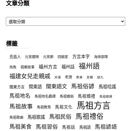
文章分類
文
章
分
類
標籤
方言本字
亮島人
元宵擺暝
元宵節
回娘家
海保部隊
福州語
福州方言
福州話
烏魚
祖鄉故事
福建女兒走親戚
老酒
米湯
表演
走親
送九
馬祖俗諺
閩東語文
閩東語
馬祖唸謠
閩東方言
馬祖地名
馬祖婚禮
馬祖地名趣譚
馬祖婚俗
馬祖媳婦
馬祖方言
馬祖故事
馬祖文化
馬祖教育
馬祖禮俗
馬祖民俗
馬祖歌謠
馬祖歌曲
馬祖美食
馬祖習俗
馬祖諺語
馬祖話
馬祖語