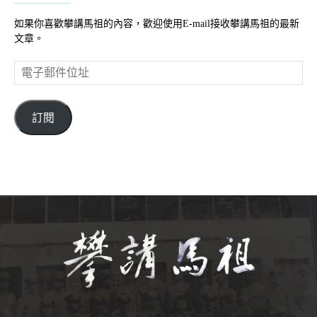
如果你喜歡攀講馬祖的內容，歡迎使用E-mail接收攀講馬祖的最新
文章。
電
子
郵
件
訂閱
位
址