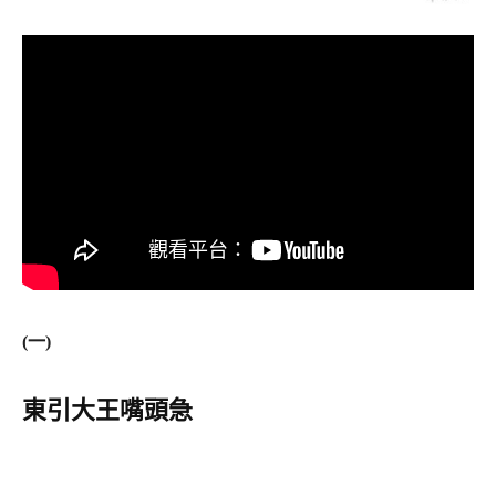
(
一
)
東
引
大
王
嘴
頭
急