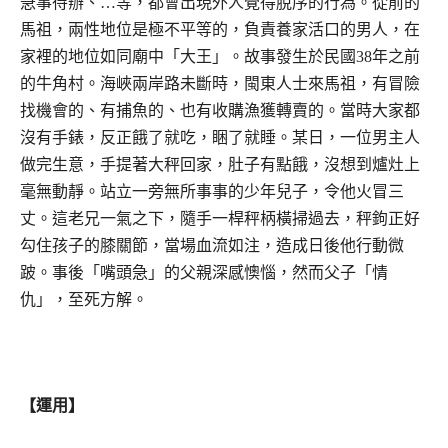
急事待辦、…等，都會出現外人覺得脫序的行為。從前的
馬祖，兩性地位是極不平等的，負責養家活口的男人，在
家裡的地位如同廟中「大王」。故事發生於民國38年之前
的牛角村。海峽兩岸路未斷時，閩東人士來馬祖，有冒險
找機會的、有捕魚的、也有收購漁獲轉賣的。當時大家都
沒有手錶，反正餓了就吃，睏了就睡。某日，一位男主人
做完生意，手提著大秤回家，肚子有點餓，沒想到爐灶上
毫無動靜。站立一旁無所事事的少年兒子，令他火冒三
丈。這老兄一氣之下，隨手一桿秤柄橫掃過去，秤鉤正好
勾住孩子的膝關節，當場血流如注，造成日後他行動微
跛。事後「嘴頭急」的父親深感懊惱，然而父子「情
仇」，至死方解。
【運用】