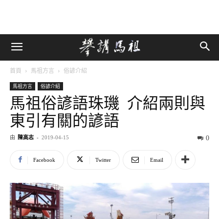
首頁
馬祖方言
俗諺介紹
馬祖方言
俗諺介紹
馬祖俗諺語珠璣 介紹兩則與
東引有關的諺語
由
陳高志
-
2019-04-15
0
Facebook
Twitter
Email