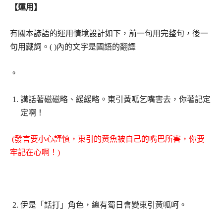
【運用】
有關本諺語的運用情境設計如下，前一句用完整句，後一
句用藏詞。( )內的文字是國語的翻譯
。
講話著磁磁略、緩緩略。東引黃呱乞嘴害去，你著記定
定啊！
(發言要小心謹慎，東引的黃魚被自己的嘴巴所害，你要
牢記在心啊！)
伊是「話打」角色，總有蜀日會變東引黃呱呵。