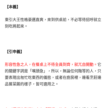
【本義】
東引大王性格豪邁直爽，來到供桌前，不必等待招呼就立
刻吃將起來。
【引申義】
形容性急之人，在餐桌上不待全員到齊，就兀自開動。
它
的關鍵字詞是「嘴頭急」，所以，無論任何階等的人，只
要表現出匆忙吃東西的儀態，或者在廚房裡，邊看烹飪邊
品嘗菜餚的樣子，皆可適用之。