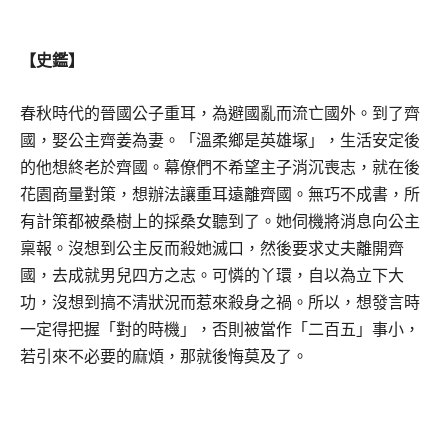
【史鑑】
春秋時代的晉國公子重耳，為避國亂而流亡國外。到了齊
國，娶公主齊姜為妻。「溫柔鄉是英雄塚」，生活安定後
的他想終老於齊國。幕僚們不希望主子消沉喪志，就在後
花園商量對策，想辦法讓重耳遠離齊國。無巧不成書，所
有計策都被桑樹上的採桑女聽到了。她伺機將消息向公主
稟報。沒想到公主反而殺她滅口，然後要求丈夫離開齊
國，去成就男兒四方之志。可憐的丫環，自以為立下大
功，沒想到搞不清狀況而惹來殺身之禍。所以，想發言時
一定得把握「對的時機」，否則被當作「二百五」事小，
若引來不必要的麻煩，那就後悔莫及了。