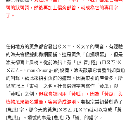
聲的狀聲詞，然後再加上偏旁部首，就成為它的專用字
了。
任何地方的黃魚都會發出ㄍㄨㄚ、ㄍㄨㄚ的聲音，有經驗
的漁夫會根據此撒網圍捕。這是黃魚「自掘墳墓」，但是
漁夫卻喜上眉梢。從前漁船上有「 [扌冒] 棬」(ㄇㄡㄎˋㄍ
ㄨㄛㄥ+，moukˋkuong+)的設備，漁夫敲擊它會發出如黃魚
的叫聲，藉此來招引魚群的攏聚。因為東引的產量多，所
以就冠上「東引」之名。社會俗體字有寫作「黃瓜」與
「黃呱」之例，
但我會認同用「黃呱」，因為「黃瓜」與
植物瓜果類名重疊，容易造成混淆。
老祖宗當初若創造了
[魚瓜] 字，那今天的黃魚(ㄨㄛㄥ 兀ㄨㄚ)就可以寫成「黃
[魚瓜]」。遺憾的事是 [魚瓜] 乃「魪」的錯字。