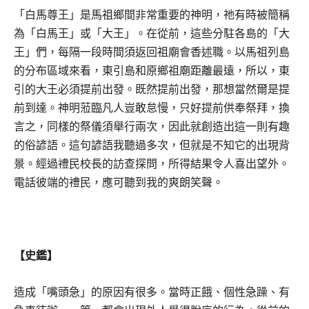
「白馬尊王」是馬祖鄉間非常重要的神明，祂有時被簡稱
為「白馬王」或「大王」。在從前，這些分駐各島的「大
王」們，每隔一段時間須返回祖廟會香述職。以馬祖列島
的分布區域來看，東引島和原鄉祖廟距離最遠，所以，東
引的大王必須提前出發。既然提前出發，那想當然爾是提
前到達。神明蒞臨凡人豈敢怠慢，只好提前供奉祭拜，換
言之，同樣的祭儀須舉行兩次，因此就創造出這一則有趣
的俗諺語。這句諺語我聽過多次，但就是不知它的出現背
景。經過禮民校長的訪查探問，所得結果令人喜出望外。
電話彼端的禮民，應可聽到我的爽朗笑聲。
【史鑑】
造成「嘴頭急」的原因有很多。當時正餓、個性急躁、有