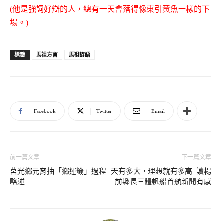
(他是強詞好辯的人，總有一天會落得像東引黃魚一樣的下
場。)
馬祖方言
馬祖諺語
標籤
Facebook
Twitter
Email
前一篇文章
下一篇文章
莒光鄉元宵抽「鄉運籤」過程
天有多大‧理想就有多高 讀楊
略述
前縣長三體帆船首航新聞有感