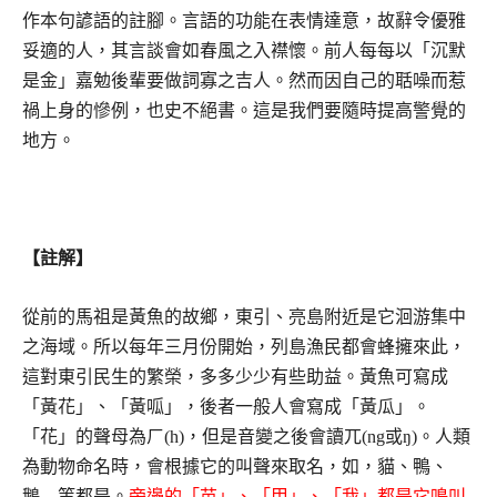
作本句諺語的註腳。言語的功能在表情達意，故辭令優雅
妥適的人，其言談會如春風之入襟懷。前人每每以「沉默
是金」嘉勉後輩要做詞寡之吉人。然而因自己的聒噪而惹
禍上身的慘例，也史不絕書。這是我們要隨時提高警覺的
地方。
【註解】
從前的馬祖是黃魚的故鄉，東引、亮島附近是它洄游集中
之海域。所以每年三月份開始，列島漁民都會蜂擁來此，
這對東引民生的繁榮，多多少少有些助益。黃魚可寫成
「黃花」、「黃呱」，後者一般人會寫成「黃瓜」。
「花」的聲母為ㄏ(h)，但是音變之後會讀兀(ng或ŋ)。人類
為動物命名時，會根據它的叫聲來取名，如，貓、鴨、
鵝…等都是。
旁邊的「苗」、「甲」、「我」都是它鳴叫