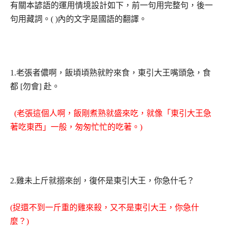
有關本諺語的運用情境設計如下，前一句用完整句，後一
句用藏詞。( )內的文字是國語的翻譯。
1.老張者儂啊，飯頃頃熟就貯來食，東引大王嘴頭急，食
都 [勿會] 赴。
(老張這個人啊，飯剛煮熟就盛來吃，就像「東引大王急
著吃東西」一般，匆匆忙忙的吃著。)
2.雞未上斤就搦來刣，復伓是東引大王，你急什乇？
(捉還不到一斤重的雞來殺，又不是東引大王，你急什
麼？)