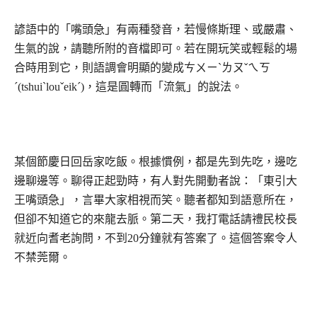
諺語中的「嘴頭急」有兩種發音，若慢條斯理、或嚴肅、
生氣的說，請聽所附的音檔即可。若在開玩笑或輕鬆的場
合時用到它，則語調會明顯的變成ㄘㄨㄧˋㄌㄡˇㄟㄎ
ˊ(tshuiˋlouˇeikˊ)，這是圓轉而「流氣」的說法。
某個節慶日回岳家吃飯。根據慣例，都是先到先吃，邊吃
邊聊邊等。聊得正起勁時，有人對先開動者說：「東引大
王嘴頭急」，言畢大家相視而笑。聽者都知到語意所在，
但卻不知道它的來龍去脈。第二天，我打電話請禮民校長
就近向耆老詢問，不到20分鐘就有答案了。這個答案令人
不禁莞爾。