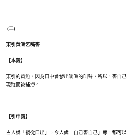
(
二
)
東
引
黃
呱
乞
嘴
害
【本義】
東引的黃魚，因為口中會發出呱呱的叫聲，所以，害自己
現蹤而被捕撈。
【引申義】
古人說「禍從口出」，今人說「自己害自己」等，都可以