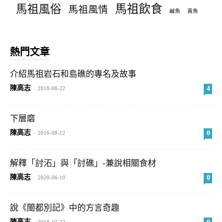
馬祖飲食
馬祖風俗
馬祖風情
鹹魚
黃魚
熱門文章
介紹馬祖岩石和島礁的專名及故事
陳高志
4
-
2018-08-22
下層磨
陳高志
0
-
2016-08-12
解釋「討沰」與「討礁」-兼說相關食材
陳高志
0
-
2020-06-10
說《閩都別記》中的方言奇趣
陳高志