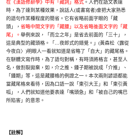
在《漢語修辭學》中有「藏詞」格式
。人們在語文表達
時，為了達到某種效果，說話人(或書寫者)會把大家熟悉
的語句作某種程度的簡省。它有省略前面字眼的「藏
頭」，
省略中間文字的「藏腰」以及省略後面文字的「藏
尾」。
舉例來說，「而立之年」是省去前面的「三十」，
這是典型的藏頭格。「…夜郎式的錯覺。」(黃森松〈露從
今夜白〉)明眼人一看就知道是省略了「自大」的藏尾格。
在駢體文寫作時，為了語句對稱，有時須將格言，甚至人
名，做割裂拋棄，如，介之推、鍾子期被說成「介推」、
「鍾期」等，這是藏腰格的例證之一。本次兩則諺語都能
當藏尾格來看待，因為口語一說「東引大王」和「東引黃
呱」，人們就知道他要表達「嘴頭急」和「被自己的嘴巴
所陷害」的意思。
【註解】