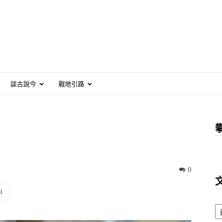
談古說今
戰地引路
0
l
文
章