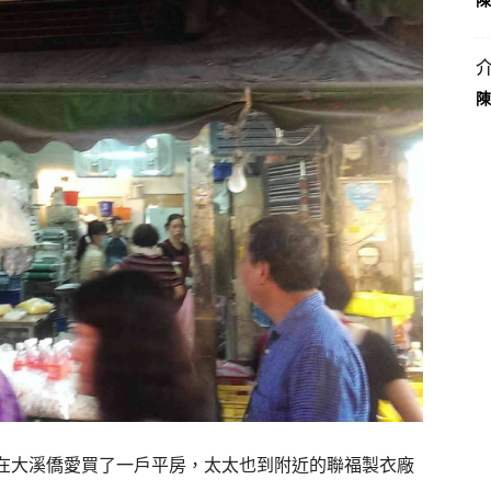
陳
陳
在大溪僑愛買了一戶平房，太太也到附近的聯福製衣廠