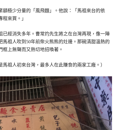
業額極少分量的「風飛麵」。他說：「馬祖來台的依
專程來買。」
祖已經消失多年。曹常灼先生將之在台灣再現，像一陣
把馬祖人吹到50年前柴火熊熊的灶邊。那碗清甜溫熱的
門框上無聲而又熱切地招喚著。
是馬祖人初來台灣，最多人在此賺食的兩家工廠。）