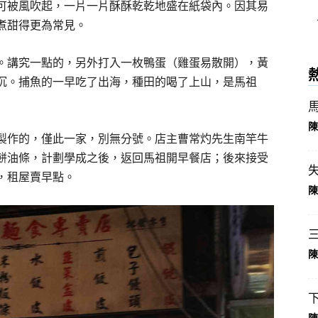
可被風吹起，一片一片酥酥乾乾地盛在紙袋內。因其易
煮甜得更為常見。
。講究一點的，另外打入一枚鴨蛋（雞蛋易散開），黃
沉。捕魚的一早吃了出海，種田的喝了上山，是馬祖
陳
製作的，僅此一家，別無分號。店主曹常灼先生南竿牛
燒餅油條，計劃學成之後，返回馬祖開早餐店；後來接受
，租屋賣早點。
陳
陳