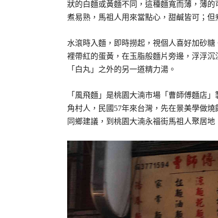
狀的白麵或黃麵不同，這種麵寬而薄，薄的
煮易熟，馬祖人用來當點心，甜鹹皆可；但
水滾時入麵，即時撈起，視個人喜好加砂糖
裡帶紅的蛋黃，在玉脂般麵片旁邊，浮浮沉
「白丸」之外的另一道精力湯。
「風飛麵」是桃園大湳市場「曹師傅麵店」
角村人，民國57年來台灣，先在景美學做
同鄉建議，到桃園大湳永福街馬祖人聚居地