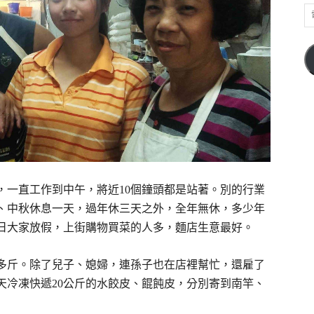
電
子
郵
件
位
址
，一直工作到中午，將近10個鐘頭都是站著。別的行業
、中秋休息一天，過年休三天之外，全年無休，多少年
日大家放假，上街購物買菜的人多，麵店生意最好。
千多斤。除了兒子、媳婦，連孫子也在店裡幫忙，還雇了
天冷凍快遞20公斤的水餃皮、餛飩皮，分別寄到南竿、