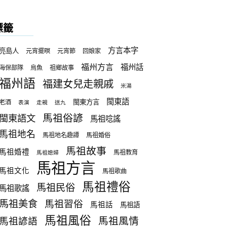
標籤
方言本字
亮島人
元宵擺暝
元宵節
回娘家
福州方言
福州話
海保部隊
烏魚
祖鄉故事
福州語
福建女兒走親戚
米湯
閩東語
閩東方言
老酒
表演
走親
送九
馬祖俗諺
閩東語文
馬祖唸謠
馬祖地名
馬祖地名趣譚
馬祖婚俗
馬祖故事
馬祖婚禮
馬祖教育
馬祖媳婦
馬祖方言
馬祖文化
馬祖歌曲
馬祖禮俗
馬祖民俗
馬祖歌謠
馬祖美食
馬祖習俗
馬祖話
馬祖語
馬祖風俗
馬祖諺語
馬祖風情