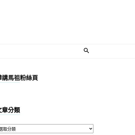
攀講馬祖粉絲頁
文章分類