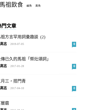
馬祖飲食
鹹魚
黃魚
熱門文章
馬祖方言罕用詞彙趣談 (2)
高志
0
-
2019-07-05
失傳已久的馬祖「祭灶頌詞」
高志
0
-
2017-01-28
三月三，搭門青
高志
0
-
2017-04-10
下層磨