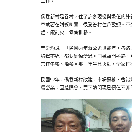
工作。
僑愛新村是眷村，住了許多現役與退伍的外
車載著在附近叫賣，很受眷村住戶歡迎。不
麵、餛飩皮，零售批發。
曹常灼說：「民國64年蔣公逝世那年，各
絡繹不絕，都要從僑愛過。司機熟門熟路，
當作午餐、晚餐。那一年生意火紅，全家忙
民國92年，僑愛新村改建，市場遷移，曹
續營業；因緣際會，買下這間現已價值不菲