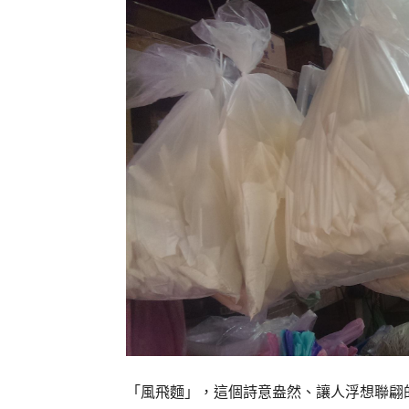
「風飛麵」，這個詩意盎然、讓人浮想聯翩