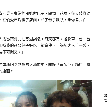
省老兵。曹常灼開始做包子、饅頭、花捲，每天騎腳踏
久在僑愛市場租了店面，除了包子饅頭，也做各式白
路人馬從南到北往慈湖謁陵，每天都有。遊覽車一台一台
知道我的饅頭包子好吃，都會停下，謁陵客人手一袋，
得不可開交。」
常灼重新回到熟悉的大湳市場，開設「曹師傅」麵店，繼
的店面。
如
講