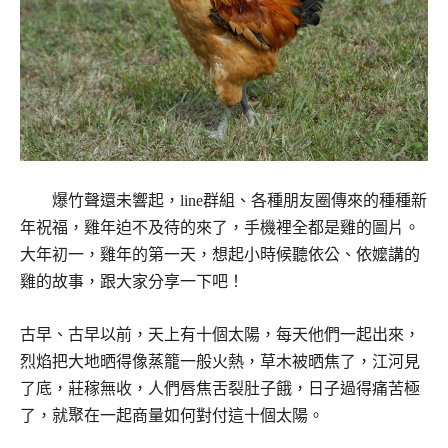
爆竹聲還未響起，line群組、各種朋友圈傳來的種種新
年祝福，雞年迫不及待的來了，手機裡全都是雞的圖片。
大年初一，雞年的第一天，想起小時候聽依公、依嬤講的
雞的故事，跟大家分享一下吧！
古早、古早以前，天上有十個太陽，每天他們一起出來，
烈焰把大地晒得像蒸籠一般火熱，草木被晒焦了，江河見
了底，莊稼無收，人們唇焦舌裂肚子餓，日子過得痛苦極
了，就聚在一起商量如何對付這十個太陽。