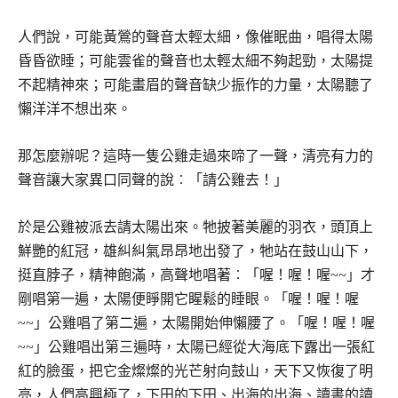
人們說，可能黃鶯的聲音太輕太細，像催眠曲，唱得太陽
昏昏欲睡；可能雲雀的聲音也太輕太細不夠起勁，太陽提
不起精神來；可能畫眉的聲音缺少振作的力量，太陽聽了
懶洋洋不想出來。
那怎麼辦呢？這時一隻公雞走過來啼了一聲，清亮有力的
聲音讓大家異口同聲的說︰「請公雞去！」
於是公雞被派去請太陽出來。牠披著美麗的羽衣，頭頂上
鮮艷的紅冠，雄糾糾氣昂昂地出發了，牠站在鼓山山下，
挺直脖子，精神飽滿，高聲地唱著︰「喔！喔！喔~~」才
剛唱第一遍，太陽便睜開它睲鬆的睡眼。「喔！喔！喔
~~」公雞唱了第二遍，太陽開始伸懶腰了。「喔！喔！喔
~~」公雞唱出第三遍時，太陽已經從大海底下露出一張紅
紅的臉蛋，把它金燦燦的光芒射向鼓山，天下又恢復了明
亮，人們高興極了，下田的下田、出海的出海、讀書的讀