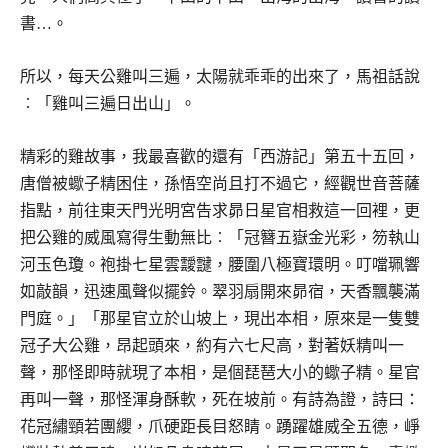
書…。
所以，每天公雞叫三遍，太陽就乖乖的出來了，馬祖話說
︰「雞叫三遍日出山」。
精彩的雞故事，我最喜歡的還有「西游記」第五十五回，
唐僧被蠍子精困住，孫悟空尚且打不過它，經觀世音菩薩
指點，前往東天門光明宮告求昴日星官相救這一回裡，更
把公雞的威風寫得生動無比︰「冠簪五嶽金光彩，笏執山
河玉色瓊。袍掛七星雲靉靆，腰圍八極寶環明。叮噹珮響
如敲韻，迅速風聲似擺鈴。翠羽扇開來昴宿，天香飄襲滿
門庭。」「那星官立於山坡上，現出本相，原來是一隻雙
冠子大公雞，昂起頭來，約有六七尺高，對著妖精叫一
聲，那怪即時就現了本相，是個琵琶大小的蠍子精。星官
再叫一聲，那怪渾身酥軟，死在坡前。有詩為證，詩曰：
花冠繡頸若團纓，爪硬距長目怒睛。踴躍雄威全五德，崢