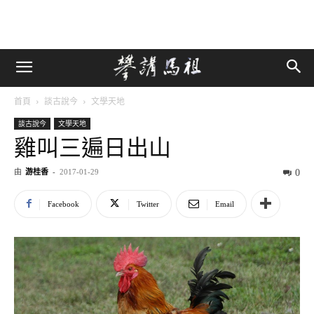
首頁
談古說今
文學天地
談古說今
文學天地
雞叫三遍日出山
由
游桂香
-
2017-01-29
0
Facebook
Twitter
Email