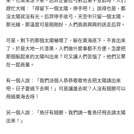
來，也漸漸涼下來。后羿正要拉弓射出第十支箭時，人們
趕忙大喊︰「得留下一個太陽，停手吧！」說得也是，都
沒太陽就沒有光。后羿停手收弓，天空中只留一個太陽，
那光線、那溫度可是剛剛好，人們高高興興的送走后羿。
可是，剩下的那個太陽嚇壞了，躲在東海底下，不肯出來
了，於是大地一片漆黑，人們做什麼事都不方便。怎麼把
那個躲起來的太陽叫出來？可又讓人們苦惱了，他們又聚
在一起商量。
有一個人說︰「我們派個人恭恭敬敬地去把太陽請出來
吧，日子要過下去啊！」可是讓誰去呢？人沒有翅膀可以
飛過東海去呀！
另一個人說︰「鳥仔有翅膀，我們請一隻鳥仔飛去請太陽
出來！」