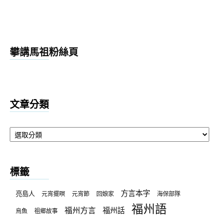
攀講馬祖粉絲頁
文章分類
文
章
分
類
標籤
方言本字
亮島人
元宵擺暝
元宵節
回娘家
海保部隊
福州語
福州方言
福州話
烏魚
祖鄉故事