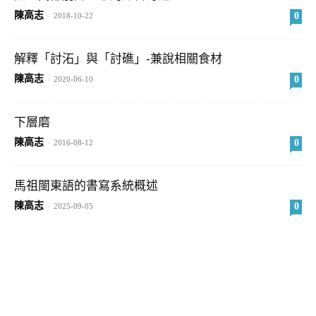
陳高志
0
-
2018-10-22
解釋「討沰」與「討礁」-兼說相關食材
陳高志
0
-
2020-06-10
下層磨
陳高志
0
-
2016-08-12
馬祖閩東語的書寫系統概述
陳高志
0
-
2025-09-05