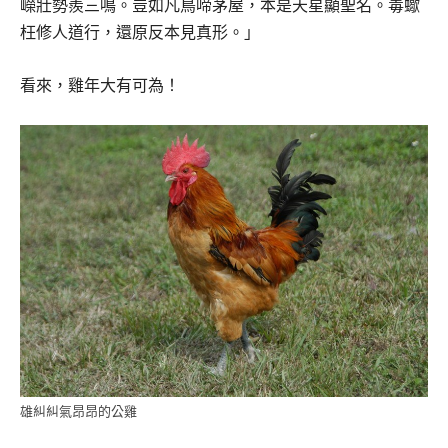
嶸壯勢羨三鳴。豈如凡鳥啼茅屋，本是天星顯聖名。毒蠍
枉修人道行，還原反本見真形。」
看來，雞年大有可為！
雄糾糾氣昂昂的公雞