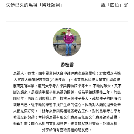
失傳已久的馬祖「祭灶頌詞」
說「四魚」宴
游桂香
馬祖人，退休。國中畢業保送台中護理助產職業學校；37歲插班考進
入實踐大學讀服裝設計(乙級技術士)。國立雲林科技大學文化資產維
護研究所畢業，廈門大學考古學與博物舘學博士。 不斷的離去，又不
斷的歸來，是我這半輩子和馬祖的關係，成為單親媽媽後二年，於民
國86年，再度回到馬祖工作，拉拔三個孩子長大，栽培孩子的同時也
栽培自己，從不斷的學習中找回生命的信心。因為對人類的過去及未
來都充滿好奇，十餘年來參與馬祖地區考古工作，對於島嶼考古學有
著濃厚的興趣；主持過馬祖有形文化資產及無形文化資產調查計畫、
修復計畫；關心馬祖的文化和歷史，也喜歡默默地書寫、記錄馬祖，
分享給所有喜歡馬祖的朋友們。