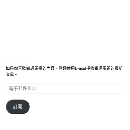
如果你喜歡攀講馬祖的內容，歡迎使用E-mail接收攀講馬祖的最新
文章。
電
子
郵
件
訂閱
位
址