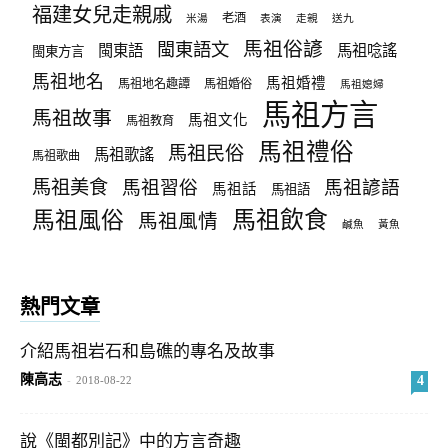
福建女兒走親戚
老酒
米湯
表演
走親
送九
馬祖俗諺
閩東語文
閩東語
馬祖唸謠
閩東方言
馬祖地名
馬祖婚禮
馬祖地名趣譚
馬祖婚俗
馬祖媳婦
馬祖方言
馬祖故事
馬祖文化
馬祖教育
馬祖禮俗
馬祖民俗
馬祖歌謠
馬祖歌曲
馬祖美食
馬祖習俗
馬祖諺語
馬祖話
馬祖語
馬祖飲食
馬祖風俗
馬祖風情
鹹魚
黃魚
熱門文章
介紹馬祖岩石和島礁的專名及故事
陳高志
4
-
2018-08-22
說《閩都別記》中的方言奇趣