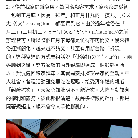
2)。從前我家開雜貨店，為因應顧客需求，家母都是從初
一包到正月底，因為「拜年」和正月廿九的「摜九」(ㄍㄨ
+
33
ㄤˋㄍㄡ
，kuangˋkou
)都要用到它。由於過年禮俗在「二
月二」(二月初二。ㄋㄧˇ兀ㄨㄛˋㄋㄟ^，niˇnguoˋnei^)之前
辦理皆可，所以整個正月家母都是忙得不可開交。後來禮
俗逐漸簡化，越來越不講究，甚至有用新台幣「折現」
+
33
的，這種變通的方式馬祖話說「使錢打(ㄉㄚ
，ta
)」。兩
姓聯姻之後，雙方家族的內外親屬即連成一個網絡。所
以，賢伉儷回娘家拜年，其實是安排探望岳家的至親。華
人社會，各種活動難免要吃吃喝喝。接受拜年禮的親戚
「親疏檔次」，大家心知肚明不可能造次。人際互動該有
的權利和義務，彼此都很清楚，故許多禮數的運作，都是
照著規矩走，絕不會令人手忙腳亂的。