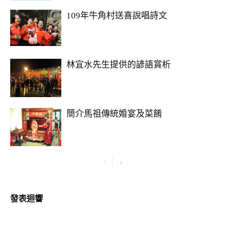
109年牛角村送喜說唱詩文
林宜水先生提供的諺語賞析
簡介馬祖傳統婚宴及菜餚
發表迴響