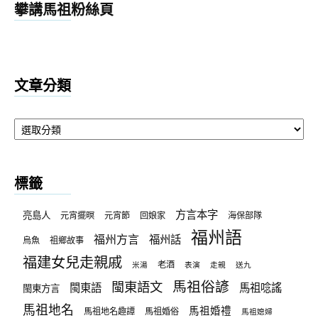
攀講馬祖粉絲頁
文章分類
文
章
分
類
標籤
方言本字
亮島人
元宵擺暝
元宵節
回娘家
海保部隊
福州語
福州方言
福州話
烏魚
祖鄉故事
福建女兒走親戚
老酒
米湯
表演
走親
送九
馬祖俗諺
閩東語文
閩東語
馬祖唸謠
閩東方言
馬祖地名
馬祖婚禮
馬祖地名趣譚
馬祖婚俗
馬祖媳婦