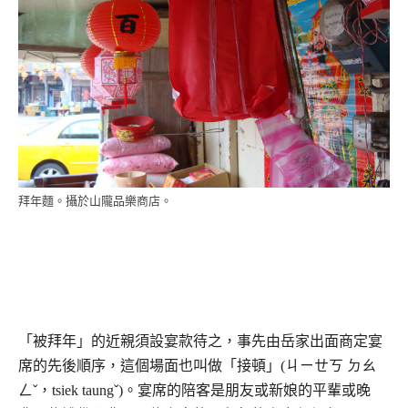
拜年麵。攝於山隴品樂商店。
「被拜年」的近親須設宴款待之，事先由岳家出面商定宴
席的先後順序，這個場面也叫做「接頓」(ㄐㄧㄝㄎ ㄉㄠ
ㄥˇ，tsiek taungˇ)。宴席的陪客是朋友或新娘的平輩或晚