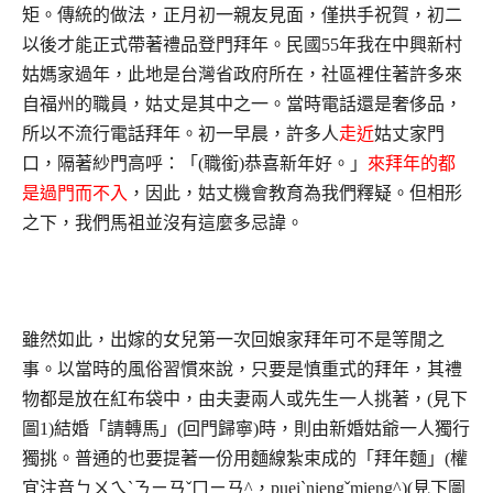
矩。傳統的做法，正月初一親友見面，僅拱手祝賀，初二
以後才能正式帶著禮品登門拜年。民國55年我在中興新村
姑媽家過年，此地是台灣省政府所在，社區裡住著許多來
自福州的職員，姑丈是其中之一。當時電話還是奢侈品，
所以不流行電話拜年。初一早晨，許多人
走近
姑丈家門
口，隔著紗門高呼：「(職銜)恭喜新年好。」
來拜年的都
是過門而不入
，因此，姑丈機會教育為我們釋疑。但相形
之下，我們馬祖並沒有這麼多忌諱。
雖然如此，出嫁的女兒第一次回娘家拜年可不是等閒之
事。以當時的風俗習慣來說，只要是慎重式的拜年，其禮
物都是放在紅布袋中，由夫妻兩人或先生一人挑著，(見下
圖1)結婚「請轉馬」(回門歸寧)時，則由新婚姑爺一人獨行
獨挑。普通的也要提著一份用麵線紮束成的「拜年麵」(權
宜注音ㄅㄨㄟˋㄋㄧㄢˇㄇㄧㄢ^，pueiˋniengˇmieng^)(見下圖