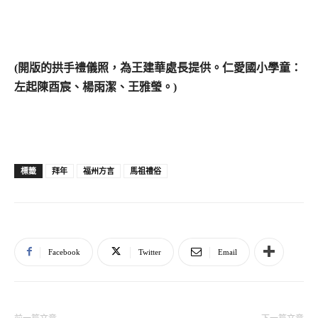
(
開版的拱手禮儀照，為王建華處長提供。仁愛國小學童：
左起陳酉宸、楊雨潔、王雅瑩。)
拜年
福州方言
馬祖禮俗
標籤
Facebook
Twitter
Email