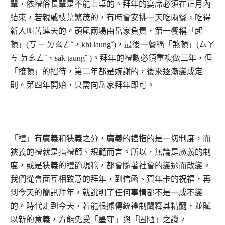
輩，依禮俗長輩是不能上桌的。拜年的宴席必須在正月內
結束，若親戚枝葉繁茂的，有時會安排一天吃兩餐，吃得
新人叫苦連天的。頭尾兩場由岳家負責，第一餐稱「起
頓」(ㄎㄧ ㄌㄠㄥˇ，khi laungˇ)，最後一餐稱「煞頓」(ㄙㄚ
ㄎ ㄉㄠㄥˇ，sak taungˇ )。拜年的禮數必須重複做三年，但
「接頓」的招待，第二年都是婉謝的，後來逐漸變成定
則。第四年開始，只需向岳家拜年即可。
「禮」有廣義和狹義之分，廣義的禮指的是一切制度，而
狹義的禮就是指禮節、規範而言。所以，無論是廣義的制
度，或是狹義的禮節規範，都會隨著社會的變遷而改變。
我們從會面互相致意的拜年，到信函、賀年卡的祝福，再
到今天的簡訊拜年，就說明了任何事情都不是一成不變
的。時代走到今天，若能根據傳統禮制闡釋其精髓，並賦
以新的意義，方能免受「墨守」與「固陋」之譏。