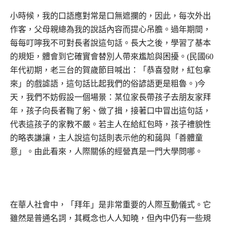
小時候，我的口語應對常是口無遮攔的，因此，每次外出
作客，父母親總為我的說話內容而提心吊膽。過年期間，
每每叮嚀我不可對長者說這句話。長大之後，學習了基本
的規矩，體會到它確實會替別人帶來尷尬與困擾。(民國60
年代初期，老三台的賀歲節目喊出：「恭喜發財，紅包拿
來」的戲謔語，這句話比起我們的俗諺語更是粗魯。)今
天，我們不妨假設一個場景：某位家長帶孩子去朋友家拜
年，孩子向長者鞠了躬、做了揖，接著口中冒出這句話，
代表這孩子的家教不嚴。若主人在給紅包時，孩子禮貌性
的略表謙讓，主人說這句話則表示他的和藹與「善體童
意」。由此看來，人際關係的經營真是一門大學問哪。
在華人社會中，「拜年」是非常重要的人際互動儀式。它
雖然是普通名詞，其概念也人人知曉，但內中仍有一些規