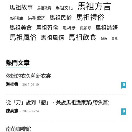
馬祖方言
馬祖故事
馬祖文化
馬祖教育
馬祖禮俗
馬祖民俗
馬祖歌謠
馬祖歌曲
馬祖美食
馬祖習俗
馬祖諺語
馬祖話
馬祖語
馬祖飲食
馬祖風俗
馬祖風情
鹹魚
黃魚
熱門文章
依嬤的衣久藍新衣裳
游桂香
0
-
2017-06-19
從「刀」說到「艚」，兼說馬祖漁家菜(帶魚篇)
陳高志
0
-
2020-06-24
南萌咖啡館