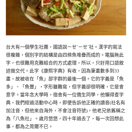
台大有一個學生社團，國語說ㄧㄝˋㄧㄝˋ社。漢字的寫法
很複雜，個別字的結構是由四條魚堆疊而成的。電腦無此
字，也很難用克難組合的方式處理，所以，只好用口語敘
述做交代。此字《康熙字典》有收，因為筆畫數多到33
畫，故被收在「魚」部字群的最後一個。它的字義是「魚
多」、「魚豐」，字形雖難寫，但字義卻很明確，它是會
意字。當年念大學時，宿舍有一位僑生同學，他懶得查字
典，我們經過活動中心時，即便告訴他正確的讀音(社名有
加注音，但他來自海外，不會注音符號)，他老兄依舊稱之
為「八魚社」。歲月悠悠，四十年過去了，每一次回想此
事，都為之莞爾不已。