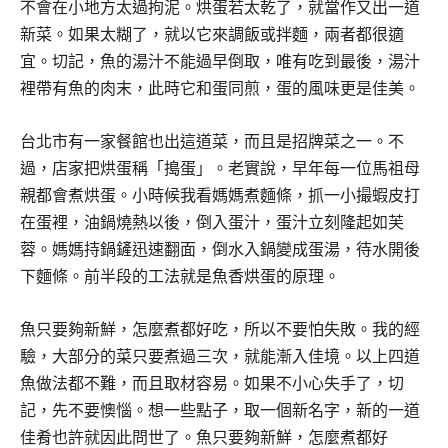
不會在小地方太過拘泥。烘蛋若太乾了，就當作又出一道
新菜。如果太糊了，就以它來調飯或拌麵，兩者都很適
宜。切記，魚的湯汁不能過早倒取，唯有吃到最後，湯汁
裡帶有魚的肉末，此時它和蛋同煎，蛋的風味更是佳美。
台北市有一家餐館也出這道菜，而且是招牌菜之一。不
過，店家把烘蛋稱「搗蛋」。老實說，早年每一位馬祖母
親都會煮烘蛋。小時候我看媽媽煮麵條，抓一小撮蝦皮打
在蛋裡，油鍋燒熱以後，倒入蛋汁，蛋汁立刻隆起如芙
蓉。媽媽持鍋鏟迅速翻面，倒水入鍋變成蛋湯，待水開後
下麵條。前半段的工法就是魚香烘蛋的原理。
魚只要夠新鮮，怎麼煮都好吃，所以不要怕失敗。我的經
驗，大部分的菜只要煮過三次，就能漸入佳境。以上四道
魚做法都不難，而且取材容易。如果不小心失手了，切
記，先不要懊惱。想一些點子，取一個新名字，新的一道
佳肴也許就因此問世了。魚只要夠新鮮，怎麼煮都好