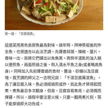
第一道，「豆腐燒魚」
這道菜用黑色吳郭魚最為對味。過年時，拜神祭祖後的炸
全魚，也很適合以此法烹調。先爆香蒜頭、辣椒、薑片。
香味一出，就將它們鏟出以免焦黑。再倒半湯匙的油入鍋
以便煎魚，兩面煎過之後，倒入清水平魚之身(或者略高魚
身)。同時加入先前爆香過的食材、醬油、砂糖以及豆腐
塊。我烹調的師父之一志明兄說：「千滾豆腐萬滾魚」。
為了讓豆腐入味，魚必須經過煎或炸，如此魚才禁得起悶
煮。煮魚最忌多次翻身，但是，豆腐容易焦底，必須偶而
揮鏟。所以，過程中要注意火候，只要一翻再煮片刻，筷
子能穿過即大功告成。