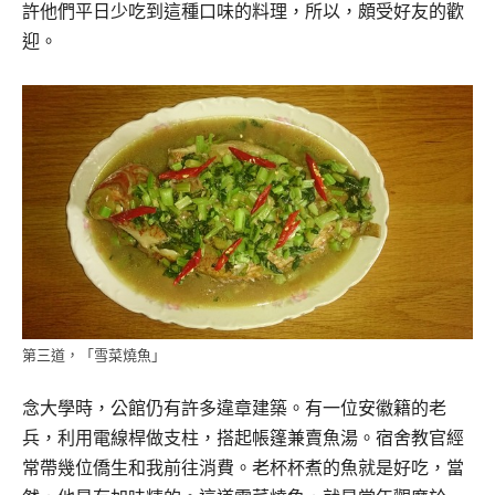
許他們平日少吃到這種口味的料理，所以，頗受好友的歡
迎。
第三道，「雪菜燒魚」
念大學時，公館仍有許多違章建築。有一位安徽籍的老
兵，利用電線桿做支柱，搭起帳篷兼賣魚湯。宿舍教官經
常帶幾位僑生和我前往消費。老杯杯煮的魚就是好吃，當