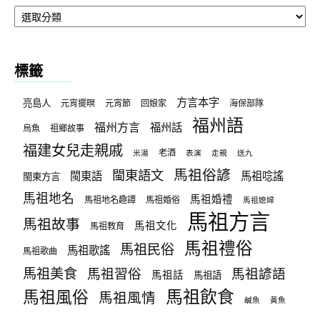
文
章
分
類
標籤
方言本字
亮島人
元宵擺暝
元宵節
回娘家
海保部隊
福州語
福州方言
福州話
烏魚
祖鄉故事
福建女兒走親戚
老酒
米湯
表演
走親
送九
馬祖俗諺
閩東語文
閩東語
馬祖唸謠
閩東方言
馬祖地名
馬祖婚禮
馬祖地名趣譚
馬祖婚俗
馬祖媳婦
馬祖方言
馬祖故事
馬祖文化
馬祖教育
馬祖禮俗
馬祖民俗
馬祖歌謠
馬祖歌曲
馬祖美食
馬祖習俗
馬祖諺語
馬祖話
馬祖語
馬祖飲食
馬祖風俗
馬祖風情
鹹魚
黃魚