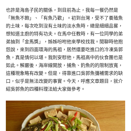
也許是海島子民的關係，到目前為止，我每一餐仍然是
「無魚不飽」、「有魚乃歡」。初到台灣，受不了養殖魚
的土味，每次吃到沒有土味的淡水魚時，總是細細品嘗，
想知道主廚的特有功夫。在馬中任教時，有一位同學的弟
弟抽到「金馬獎」，姊姊吩咐他來學校找我。閒聊時他抱
怨說，來到四面環海的馬祖，居然還要吃進口的冷凍吳郭
魚，真是情何以堪。我則安慰他，馬祖高中的伙食團也是
如此。解嚴後，海岸線開放，捕魚、釣魚的的限制放寬，
這種現象略有改變。但是，得靠進口吳郭魚彌補需求的缺
口，似乎是無法改變的事實。今天，呼應文章題目，就介
紹吳郭魚的四種料理法給大家做參考。