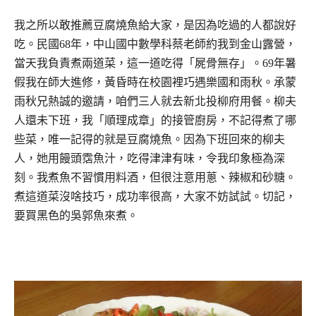
我之所以敢推薦豆腐燒魚給大家，是因為吃過的人都說好
吃。民國68年，中山國中數學科蔡老師約我到金山露營，
當天我負責煮兩道菜，這一道吃得「屍骨無存」。69年暑
假我在師大進修，黃昏時在校園裡巧遇樂國和雨秋。承蒙
雨秋兄熱誠的邀請，咱們三人就去新北投柳府用餐。柳夫
人還未下班，我「順理成章」的接管廚房，不記得煮了哪
些菜，唯一記得的就是豆腐燒魚。因為下班回來的柳夫
人，她用饅頭霑魚汁，吃得津津有味，令我印象極為深
刻。我煮魚不習慣用料酒，但很注意用蔥、辣椒和砂糖。
煮這道菜沒啥技巧，成功率很高，大家不妨試試。切記，
要買黑色的吳郭魚來煮。