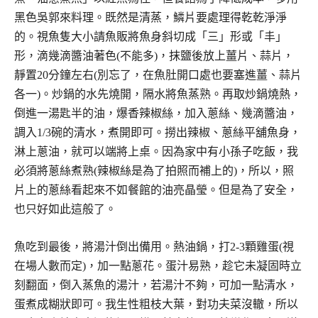
黑色吳郭來料理。既然是清蒸，鱗片要處理得乾乾淨淨
的。視魚隻大小請魚販將魚身斜切成「三」形或「丰」
形，滴幾滴醬油著色(不能多)，抹鹽後放上薑片、蒜片，
靜置20分鐘左右(別忘了，在魚肚開口處也要塞進薑、蒜片
各一)。炒鍋的水先燒開，隔水將魚蒸熟。再取炒鍋燒熱，
倒進一湯匙半的油，爆香辣椒絲，加入蔥絲、幾滴醬油，
調入1/3碗的清水，煮開即可。撈出辣椒、蔥絲平舖魚身，
淋上蔥油，就可以端將上桌。因為家中有小孫子吃飯，我
必須將蔥絲煮熟(辣椒絲是為了拍照而補上的)，所以，照
片上的蔥絲看起來不如餐館的油亮晶瑩。但是為了安全，
也只好如此這般了。
魚吃到最後，將湯汁倒出備用。熱油鍋，打2-3顆雞蛋(視
在場人數而定)，加一點蔥花。蛋汁易熟，趁它未凝固時立
刻翻面，倒入蒸魚的湯汁，若湯汁不夠，可加一點清水，
蛋煮成糊狀即可。我生性粗枝大葉，對功夫菜沒轍，所以