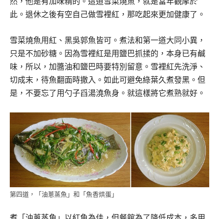
然，他是有加味精的。這道雪菜燒魚，就是當年觀摩於
此。退休之後有空自己做雪裡紅，那吃起來更加健康了。
雪菜燒魚用紅、黑吳郭魚皆可。煮法和第一道大同小異，
只是不加砂糖。因為雪裡紅是用鹽巴抓揉的，本身已有鹹
味，所以，加醬油和鹽巴時要特別留意。雪裡紅先洗淨、
切成末，待魚翻面時撒入。如此可避免綠葉久煮發黑。但
是，不要忘了用勺子舀湯澆魚身。就這樣將它煮熟就好。
第四道，「油蔥蒸魚」和「魚香烘蛋」
煮「油蔥蒸魚」以紅魚為佳，但餐館為了降低成本，多用