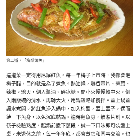
第二道，「梅醋燒魚」
這道菜一定得用尼羅紅魚。每一年梅子上市時，我都會泡
梅子醋，目的就是為了煮魚。熱油鍋，爆香薑片、蒜頭、
辣椒。熄火，倒入醬油、碎冰糖。開小火慢慢轉中火，倒
入兩飯碗的清水，再轉大火，用鍋鏟略加攪拌。蓋上鍋蓋
讓水煮開。將紅魚滑入鍋中，加入梅醋，蓋上蓋子，偶而
鏟一下魚身，以免沉底黏鍋。適時翻魚身，續煮片刻。以
筷子檢驗熟度，起鍋前撒下蔥段，試一下口味即可裝盤上
桌。未退休之前，每一年年底，都會煮它和同事交流。也