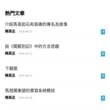
熱門文章
介紹馬祖岩石和島礁的專名及故事
陳高志
4
-
2018-08-22
說《閩都別記》中的方言奇趣
陳高志
0
-
2018-10-22
下層磨
陳高志
0
-
2016-08-12
馬祖閩東語的書寫系統概述
陳高志
0
-
2025-09-05