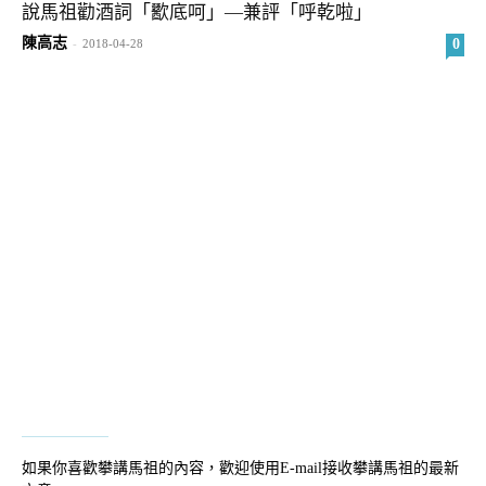
說馬祖勸酒詞「歠底呵」—兼評「呼乾啦」
陳高志
0
-
2018-04-28
如果你喜歡攀講馬祖的內容，歡迎使用E-mail接收攀講馬祖的最新