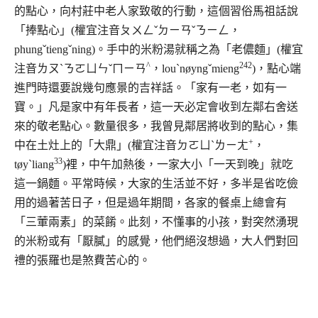
的點心，向村莊中老人家致敬的行動，這個習俗馬祖話說
「捧點心」(權宜注音ㄆㄨㄥˇㄉㄧㄢˇㄋㄧㄥ，
phungˇtiengˇning)。手中的米粉湯就稱之為「老儂麵」(權宜
^
242
注音ㄌㄡˋㄋㄛㄩㄣˇㄇㄧㄢ
，louˋnøyngˇmieng
)，點心端
進門時還要說幾句應景的吉祥話。「家有一老，如有一
寶。」凡是家中有年長者，這一天必定會收到左鄰右舍送
來的敬老點心。數量很多，我曾見鄰居將收到的點心，集
+
中在土灶上的「大鼎」(權宜注音ㄉㄛㄩˋㄌㄧㄤ
，
33
tøyˋliang
)裡，中午加熱後，一家大小「一天到晚」就吃
這一鍋麵。平常時候，大家的生活並不好，多半是省吃儉
用的過著苦日子，但是過年期間，各家的餐桌上總會有
「三葷兩素」的菜餚。此刻，不懂事的小孩，對突然湧現
的米粉或有「厭膩」的感覺，他們絕沒想過，大人們對回
禮的張羅也是煞費苦心的。