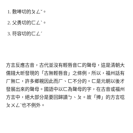
敷唪切的ㄆㄥˇ。
父勇切的ㄈㄥˋ。
符容切的ㄈㄥˊ
方言反應古音，古代並沒有輕唇音ㄈ的聲母，這是清朝大
儒錢大昕發現的「古無輕唇音」之條例，所以，福州話有
ㄏ無ㄈ，許多鄉親因此而ㄏ、ㄈ不分的。ㄈ是元朝以後才
發展出來的聲母。國語中以ㄈ為聲母的字，在古音或福州
方言中，絕大部分是要回歸讀ㄅ、ㄆ。故「捧」的方言唸
ㄆㄨㄥˋ也不例外。