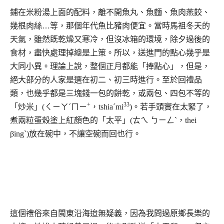
鋪在米粉湯上面的配料，離不開魚丸、魚麵、魚肉燕餃、
幾根肉絲…等，那個年代魚比豬肉便宜。當時馬祖冬天的
天氣，雖然既乾燥又寒冷，但沒冰箱的環境，除夕過後的
食材，盡快處理掉總是上策。所以，送進門的點心幾乎是
大同小異。理論上說，整個正月都能「捧點心」，但是，
絕大部分的人家是選在初二、初三時進行。至於回禮品
類，也幾乎都是三塊錢一包的餅乾，或兩包、四包不等的
+
33
「炒米」(ㄑㄧㄚˊㄇㄧ
，tshiaˊmi
)。若手頭實在太緊了，
煮兩粒蛋殼塗上紅顏色的「太平」(ㄊㄟ ㄅㄧㄥˋ，thei
βingˋ)放在碗中，不讓空碗而回也行。
這個禮俗來自閩東沿海迨無疑義，因為我問過原鄉長樂的