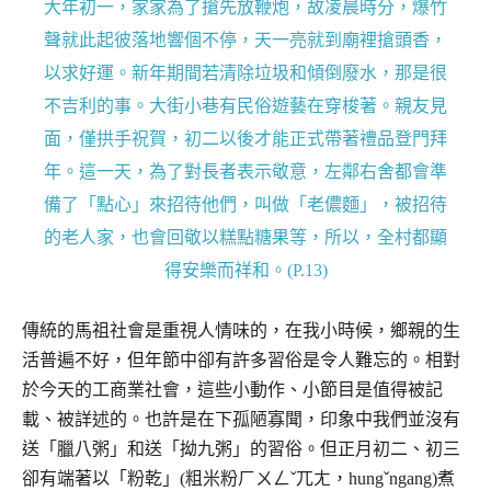
大年初一，家家為了搶先放鞭炮，故凌晨時分，爆竹
聲就此起彼落地響個不停，天一亮就到廟裡搶頭香，
以求好運。新年期間若清除垃圾和傾倒廢水，那是很
不吉利的事。大街小巷有民俗遊藝在穿梭著。親友見
面，僅拱手祝賀，初二以後才能正式帶著禮品登門拜
年。這一天，為了對長者表示敬意，左鄰右舍都會準
備了「點心」來招待他們，叫做「老儂麵」，被招待
的老人家，也會回敬以糕點糖果等，所以，全村都顯
得安樂而祥和。(P.13)
傳統的馬祖社會是重視人情味的，在我小時候，鄉親的生
活普遍不好，但年節中卻有許多習俗是令人難忘的。相對
於今天的工商業社會，這些小動作、小節目是值得被記
載、被詳述的。也許是在下孤陋寡聞，印象中我們並沒有
送「臘八粥」和送「拗九粥」的習俗。但正月初二、初三
卻有端著以「粉乾」(粗米粉ㄏㄨㄥˇ兀ㄤ，hungˇngang)煮