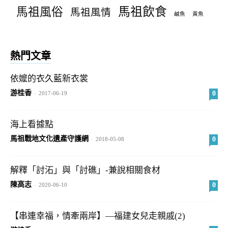
馬祖飲食
馬祖風俗
馬祖風情
鹹魚
黃魚
熱門文章
依嬤的衣久藍新衣裳
游桂香
0
-
2017-06-19
海上看據點
馬祖戰地文化遺產守護網
0
-
2018-05-08
解釋「討沰」與「討礁」-兼說相關食材
陳高志
0
-
2020-06-10
【串連幸福，情牽兩岸】—福建女兒走親戚(2)