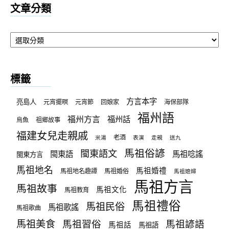
文章分類
文
章
分
類
標籤
方言本字
亮島人
元宵擺暝
元宵節
回娘家
海保部隊
福州語
福州方言
福州話
烏魚
祖鄉故事
福建女兒走親戚
老酒
米湯
表演
走親
送九
馬祖俗諺
閩東語文
閩東語
馬祖唸謠
閩東方言
馬祖地名
馬祖婚禮
馬祖地名趣譚
馬祖婚俗
馬祖媳婦
馬祖方言
馬祖故事
馬祖文化
馬祖教育
馬祖禮俗
馬祖民俗
馬祖歌謠
馬祖歌曲
馬祖美食
馬祖習俗
馬祖諺語
馬祖話
馬祖語