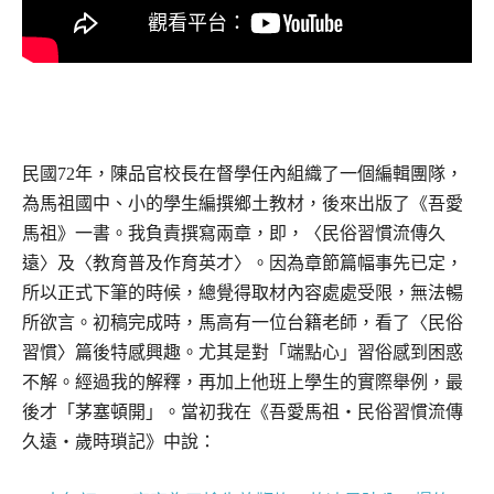
民國72年，陳品官校長在督學任內組織了一個編輯團隊，
為馬祖國中、小的學生編撰鄉土教材，後來出版了《吾愛
馬祖》一書。我負責撰寫兩章，即，〈民俗習慣流傳久
遠〉及〈教育普及作育英才〉。因為章節篇幅事先已定，
所以正式下筆的時候，總覺得取材內容處處受限，無法暢
所欲言。初稿完成時，馬高有一位台籍老師，看了〈民俗
習慣〉篇後特感興趣。尤其是對「端點心」習俗感到困惑
不解。經過我的解釋，再加上他班上學生的實際舉例，最
後才「茅塞頓開」。當初我在《吾愛馬祖‧民俗習慣流傳
久遠‧歲時瑣記》中說：