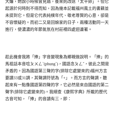
大嬸，她說小時候曾見過，後來則改送「太平卵」。但它
起源於何時則不得而知，因為幾本記載福州風土的書籍並
未提到它。但是它代表純樸年代、敬老尊賢的心意，卻是
不容懷疑的。而初二又是回娘家的日子，兩種活動同一天
進行，使濃濃的年節氣氛在村莊裡四處迴盪著。
趁此機會我將「捧」字音變現象為鄉親做說明。「捧」的
馬祖話本音唸ㄆㄨㄥˋ(phungˋ)，國語念ㄆㄥˇ，彼此之間是
矛盾的。因為國語第三聲的字(排除它處變來的)福州方言
要讀33或31調，其聲調符號為「+」。而方言的聲調，聽
起來有一點像國語第四聲的字，它必然是來自國語的第二
聲字(排除它處變來的)。我細查《康熙字典》所載的歷代
古音可知，「捧」的音讀有三，即：