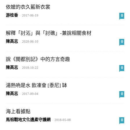
依嬤的衣久藍新衣裳
游桂香
0
-
2017-06-19
解釋「討沰」與「討礁」-兼說相關食材
陳高志
0
-
2020-06-10
說《閩都別記》中的方言奇趣
陳高志
0
-
2018-10-22
湯熱吶是水 飲凍會 [黍尼] 缽
陳高志
0
-
2017-09-04
海上看據點
馬祖戰地文化遺產守護網
0
-
2018-05-08