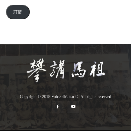
郵
件
訂閱
位
址
Copyright © 2018 VoiceofMatsu ©. All rights reserved