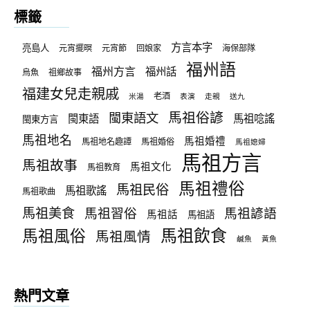
標籤
方言本字
亮島人
元宵擺暝
元宵節
回娘家
海保部隊
福州語
福州方言
福州話
烏魚
祖鄉故事
福建女兒走親戚
老酒
米湯
表演
走親
送九
馬祖俗諺
閩東語文
閩東語
馬祖唸謠
閩東方言
馬祖地名
馬祖婚禮
馬祖地名趣譚
馬祖婚俗
馬祖媳婦
馬祖方言
馬祖故事
馬祖文化
馬祖教育
馬祖禮俗
馬祖民俗
馬祖歌謠
馬祖歌曲
馬祖美食
馬祖習俗
馬祖諺語
馬祖話
馬祖語
馬祖飲食
馬祖風俗
馬祖風情
鹹魚
黃魚
熱門文章