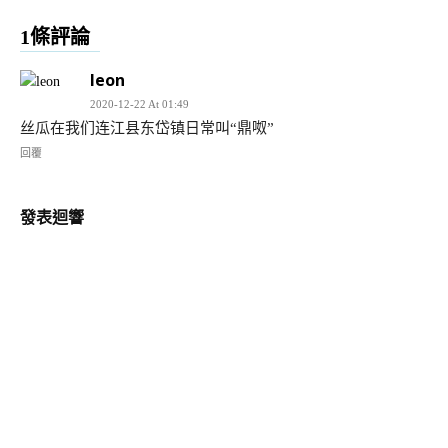
1條評論
leon
2020-12-22 At 01:49
丝瓜在我们连江县东岱镇日常叫“鼎呶”
回覆
發表迴響