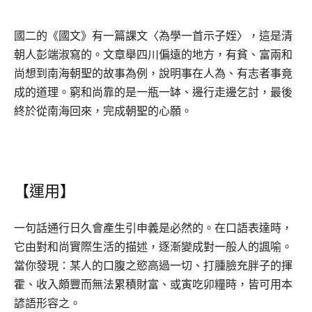
國二的《國文》有一篇課文〈為學一首示子姪〉，這是清
朝人彭端淑寫的。文章舉四川偏遠的地方，有貧、富兩和
尚想到南海朝聖的故事為例，說明事在人為、有志者事竟
成的道理。窮和尚靠的是一瓶一缽、邊行走邊乞討，最後
終於從南海回來，完成朝聖的心願。
【運用】
一句話通行日久會產生引申義是必然的。在口語表達時，
它由對和尚實際生活的描述，逐漸變成對一般人的諷喻。
當你發現：某人的口腹之慾高過一切、打腫臉充胖子的揮
霍、收入頗豐而無法累積財富、或寅吃卯糧時，皆可用本
諺語形容之。