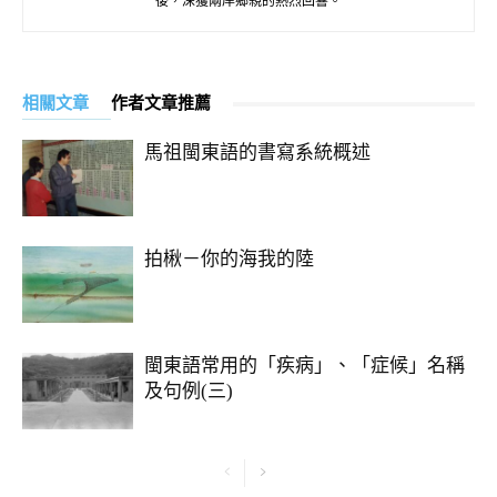
後，深獲兩岸鄉親的熱烈回響。
相關文章
作者文章推薦
馬祖閩東語的書寫系統概述
拍楸－你的海我的陸
閩東語常用的「疾病」、「症候」名稱
及句例(三)