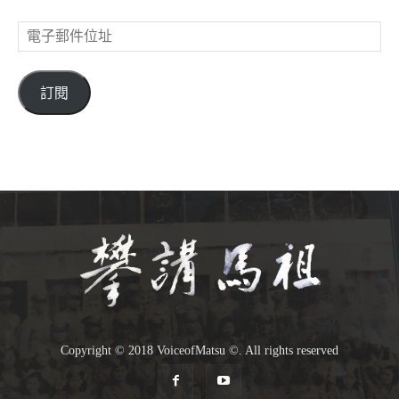
電
子
郵
件
訂閱
位
址
Copyright © 2018 VoiceofMatsu ©. All rights reserved