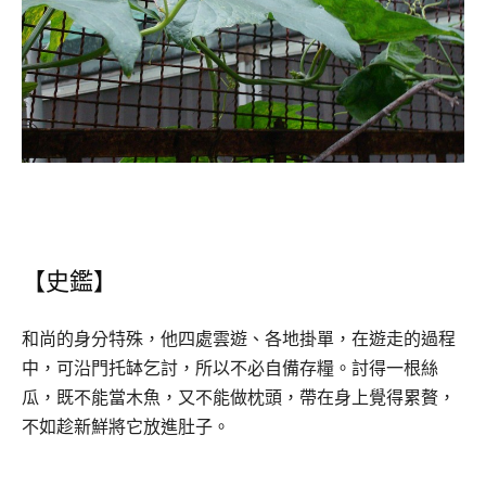
【史鑑】
和尚的身分特殊，他四處雲遊、各地掛單，在遊走的過程
中，可沿門托缽乞討，所以不必自備存糧。討得一根絲
瓜，既不能當木魚，又不能做枕頭，帶在身上覺得累贅，
不如趁新鮮將它放進肚子。