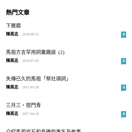
熱門文章
下層磨
陳高志
0
-
2016-08-12
馬祖方言罕用詞彙趣談 (2)
陳高志
0
-
2019-07-05
失傳已久的馬祖「祭灶頌詞」
陳高志
0
-
2017-01-28
三月三，搭門青
陳高志
0
-
2017-04-10
介紹馬祖岩石和島礁的專名及故事