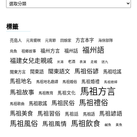
章
分
類
標籤
方言本字
亮島人
元宵擺暝
元宵節
回娘家
海保部隊
福州語
福州方言
福州話
烏魚
祖鄉故事
福建女兒走親戚
老酒
米湯
表演
走親
送九
馬祖俗諺
閩東語文
閩東語
馬祖唸謠
閩東方言
馬祖地名
馬祖婚禮
馬祖地名趣譚
馬祖婚俗
馬祖媳婦
馬祖方言
馬祖故事
馬祖文化
馬祖教育
馬祖禮俗
馬祖民俗
馬祖歌謠
馬祖歌曲
馬祖美食
馬祖習俗
馬祖諺語
馬祖話
馬祖語
馬祖飲食
馬祖風俗
馬祖風情
鹹魚
黃魚