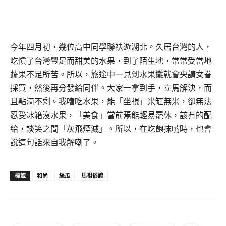
今年四月初，幾位高中同學聯袂遊湖北。久居台灣的人，
吃慣了台灣豐足而甜美的水果，到了陌生地，常常受當地
蔬果不足所苦。所以，旅途中一見到水果攤就會央請女眷
採買，然後再分發給同伴。大家一拿到手，立馬解決，而
且點滴不剩。我嗜吃水果，能「坐視」米缸無米，卻無法
忍受冰箱沒水果，「美食」當前焉能輕易罷休，該有的配
給，談笑之間「灰飛煙滅」。所以，在吃飽抹嘴時，也會
說這句話來自我解嘲了。
和尚
絲瓜
馬祖俗諺
標籤