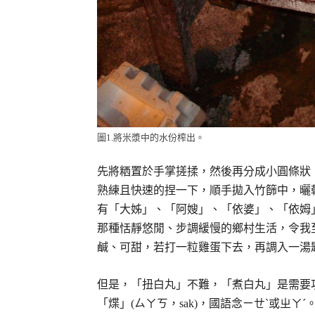
圖1.將米漿中的水份榨出。
先將粞置於手掌搓揉，然後再分成小圓條狀
熟練且快速的捏一下，順手拋入竹篩中，曬
有「大姊」、「阿嫂」、「依婆」、「依姆」
那種恬靜悠閒、步調緩慢的鄉村生活，令我
鹹、可甜，若打一粒雞蛋下去，再調入一湯
但是，「扭白丸」不難，「煮白丸」是需要
「煠」(ㄙㄚㄎ，sak)，國語念ㄧㄝˋ或ㄓ