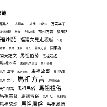
標籤
方言本字
亮島人
元宵擺暝
元宵節
回娘家
福州方言
福州話
海保部隊
烏魚
祖鄉故事
福州語
福建女兒走親戚
米湯
閩東語
閩東方言
老酒
表演
走親
送九
馬祖俗諺
閩東語文
馬祖唸謠
馬祖地名
馬祖地名趣譚
馬祖婚俗
馬祖故事
馬祖婚禮
馬祖教育
馬祖媳婦
馬祖方言
馬祖文化
馬祖歌曲
馬祖禮俗
馬祖民俗
馬祖歌謠
馬祖美食
馬祖習俗
馬祖話
馬祖語
馬祖風俗
馬祖諺語
馬祖風情