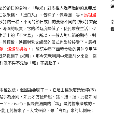
游
屬於節日的食物，「糯米」對馬祖人過年過節的意義是
油飯米糕、「扭白丸」、包粽子、做湯圓…等。
馬祖湯
 [米時] 的一種，不同的節日或目的要做不同的 [米時] 來配
、湯圓的販賣，它的稀有度降低了，使民眾在生活上少
劉
生活上的「不容易」，所以，一般人對年節的期待、對
伸與擴散，進而對繁文縟節的儀式也樂於接受了。馬祖
芋卵，熥熥鼎邊抆。
」諺語中舉了四種食物的最佳享用時
然提到了 [米時] ，那今天就利用中元節前夕來談一談
米時] 就不得不先從「粞」字說起了。
qiaˇ)兩種說法，但國語要唸ㄒㄧ。它是由糯米磨漿後榨(搾)
不黏手為原則，如此才方便於壓、搓、扭、捏。此物如同
ㄚ^，tsia^)。但是做湯圓的「粞」是純糯米磨成的。
ˋ)，就不能用純糯米了。大致來說，做「白丸」米的比例是：