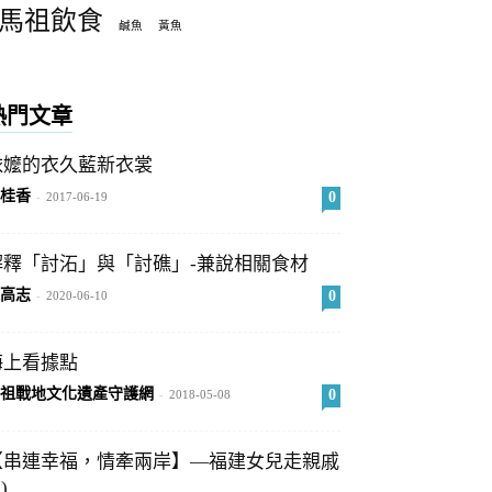
馬祖飲食
鹹魚
黃魚
熱門文章
依嬤的衣久藍新衣裳
桂香
0
-
2017-06-19
解釋「討沰」與「討礁」-兼說相關食材
高志
0
-
2020-06-10
海上看據點
祖戰地文化遺產守護網
0
-
2018-05-08
【串連幸福，情牽兩岸】—福建女兒走親戚
)