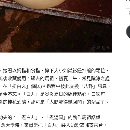
電
子
郵
件
位
址
，接著以拇指和食指，擰下大小如襯衫鈕扣般的顆粒，
乾後收藏備用。過去的馬祖，初夏上午，常見陰涼之處
在「扭白丸」(圖2.)。過程中彼此交換「八卦」訊息，
至今不忘。「白丸」是炎炎夏日的絕佳點心，口味可
匙的桂花酒釀，那可是「人間哪得幾回聞」的聖品了。
功夫的。「煮白丸」、「煮湯圓」的動作馬祖話說
ㄚˊ。念大學時，家母常把「白丸」裝入奶粉罐郵寄來台。