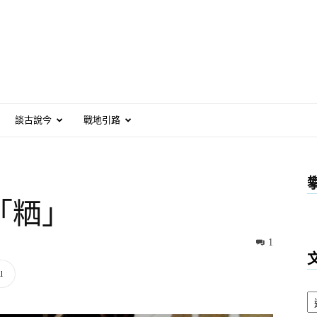
談古說今
戰地引路
「粞」
1
l
文
章