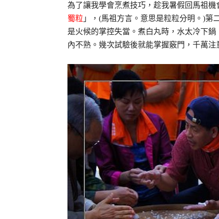
為了讓我學會烹煮技巧，趁我暑假回馬祖機
蜀粒
」，(馬祖方言。意思是粒粒分明。)
是火候的掌控失當。煮白丸時，水太冷下鍋
內不熟。幾次試驗後就能掌握竅門，千萬注