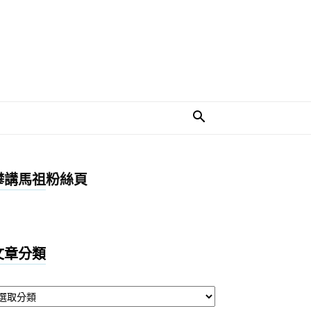
攀講馬祖粉絲頁
文章分類