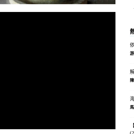
游
陳
馬
(2