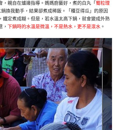
會，親自在爐邊指導。媽媽廚藝好，煮的白丸「
蜀粒理
第二鍋換我動手，結果卻煮成稀飯。「種豆得瓜」的原因
，鐵定煮成糊。但是，若水溫太高下鍋，就會變成外熟
意，
下鍋時的水溫是微溫，不是熱水，更不是滾水
。