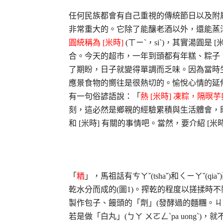
任何民族都會有自己重視的傳統節日以及附
非常重大的。它除了能釀老酒以外，還能蒸
圓統稱為 [米時]
(ㄒㄧˋ，siˋ)，其實湯圓是
合。今天的超市，一年到頭都有年糕、粽子
了期盼，日子就變得單調而乏味。因為當時
應景食物的嚮往是很熱切的。愉悅心情的延
有一句俗諺語說：「
熱 [米時] 凍粽，隔暝
刻，這必然是鄉親的經驗累積與生活體會，既
和 [米時] 有關的事情吧。當然，要介紹 [
「
粞
」，馬祖話有ㄘㄚˇ(tshaˇ)和ㄑㄧㄚˇ(
乾水分而成的(圖1)。搾乾的程度以搓揉時
製作包子、饅頭的「劑」(發酵過的麵糰。ㄐㄧ
若是做「白丸」(ㄅㄚ ㄨㄛㄥˋpa uong