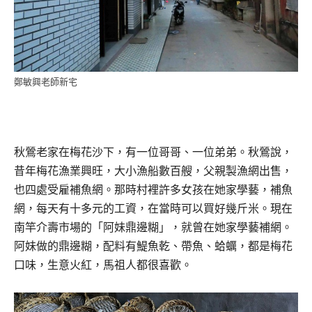
鄭敏興老師新宅
秋鶯老家在梅花沙下，有一位哥哥、一位弟弟。秋鶯說，
昔年梅花漁業興旺，大小漁船數百艘，父親製漁網出售，
也四處受雇補魚網。那時村裡許多女孩在她家學藝，補魚
網，每天有十多元的工資，在當時可以買好幾斤米。現在
南竿介壽市場的「阿妹鼎邊糊」，就曾在她家學藝補網。
阿妹做的鼎邊糊，配料有鯷魚乾、帶魚、蛤蠣，都是梅花
口味，生意火紅，馬祖人都很喜歡。