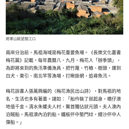
將軍山眺望閩江口
兩岸分治前，馬祖海域是梅花重要魚場。《長樂文化叢書
梅花篇》記載，每年農曆八、九月，梅花人「辦季頭」，
為即將來到的魚汛準備漁具，把竹篾、竹樁、樹頭，運到
白犬、東引、南北竿等漁場，打楸掛網，追尋魚汛。
梅花說書人張萬興編的〈梅花漁民出山詩〉，對馬祖的地
名、生活也多有著墨。諸如：「船仱裝了就起身，橋仔澳
地值千金。清水朱螺夫人村，鰲首獨佔狀元頭。夫人澳內
泊賊船，馬祖澳內泊釣船。鐵板伓中墊門栨，繒沙伓中人
彈船。」