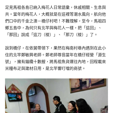
足見馬祖各島已納入梅花人日常語彙，休戚相關、生息與
共。當年的梅花人，大概就是在這裡等潮水風向，航向他
們口中的千金之澳－橋仔村吧！不難理解，至今，馬祖四
鄉五島中，為何只有北竿與梅花人一樣，把「這回」、
「那回」說成「這刀（梭）」、「那刀（梭）」了。
說到橋仔，在依舅帶領下，果然在梅南村巷內遇到在此小
住的北竿鄭敏興老師。鄭老師尊翁當年在橋仔經營「源生
號」，擁有錨纜十數艘，將馬祖魚貨運往內地，回程載來
米糧布疋與建材日用，是北竿響叮噹的商號。