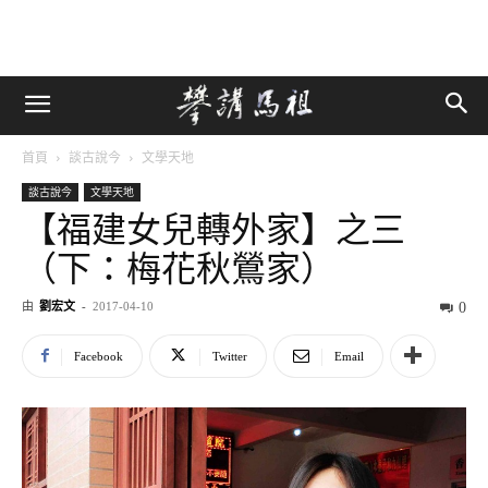
首頁
談古說今
文學天地
談古說今
文學天地
【福建女兒轉外家】之三
（下：梅花秋鶯家）
由
劉宏文
-
2017-04-10
0
Facebook
Twitter
Email