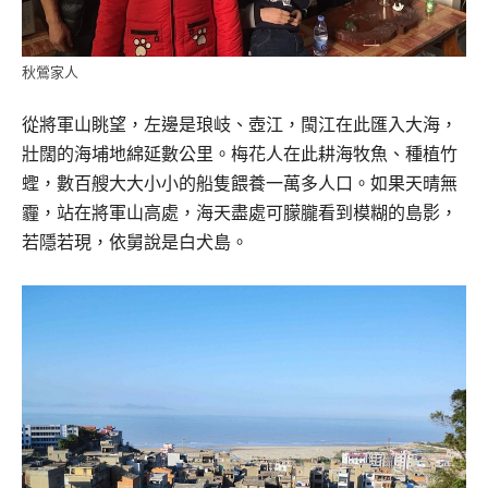
秋鶯家人
從將軍山眺望，左邊是琅岐、壺江，閩江在此匯入大海，
壯闊的海埔地綿延數公里。梅花人在此耕海牧魚、種植竹
蟶，數百艘大大小小的船隻餵養一萬多人口。如果天晴無
霾，站在將軍山高處，海天盡處可朦朧看到模糊的島影，
若隱若現，依舅說是白犬島。