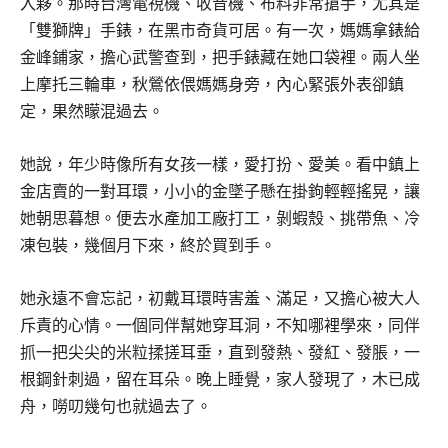
入夥。那時台灣電視機、收音機、布料非常搶手，尤其是
「雙獅牌」手錶，在黑市奇貨可居。有一次，媽媽拿錶給
金峰鋪家，擔心武警查到，把手錶藏在她口袋裡。兩人坐
上摩托三輪車，秋鶯依偎媽媽身旁，內心緊張外表卻鎮
定，果然矇混過去。
她說，年少時像所有女孩一樣，愛打扮、愛美。看中鎮上
金店賣的一對耳環，小小的金墜子懸在掛鉤輕輕搖晃，讓
她朝思暮想。便去水產加工廠打工，剝蝦殼、挑帶魚、冷
凍包裝，幾個月下來，終於買到手。
她永遠不會忘記，初戴耳環時害羞、滿足，又擔心被大人
斥責的心情。一個同伴幫她穿耳洞，不知哪裡學來，同伴
抓一把尖尖的米粒揉搓耳垂，直到發熱、發紅、發脹，一
根鋼針刺過，留在耳朵。晚上睡覺，家人發現了，木已成
舟，嘮叨幾句也就過去了。