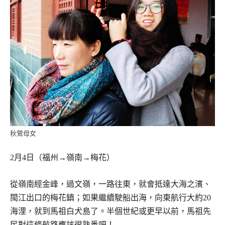
秋鶯母女
2月4日（福州→嶺南→梅花）
從嶺南經金峰，過文嶺，一路往東，就會抵達大海之濱、
閩江出口的梅花鎮；如果繼續駛船出海，向東航行大約20
海浬，就到馬祖白犬島了。半個世紀或更早以前，馬祖先
民對這條航路應該很熟悉吧！