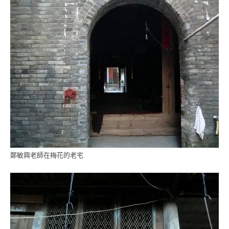
鄭敏興老師在梅花的老宅