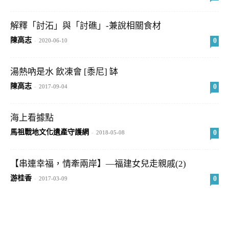
解釋「討沰」與「討礁」-兼說相關食材
陳高志
0
-
2020-06-10
湯熱吶是水 飲凍會 [黍尼] 缽
陳高志
0
-
2017-09-04
海上看據點
馬祖戰地文化遺產守護網
0
-
2018-05-08
【串連幸福，情牽兩岸】—福建女兒走親戚(2)
游桂香
0
-
2017-03-09