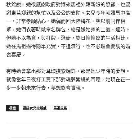
秋鶯說，她很感謝政府對嫁來馬祖外籍新娘的照顧，也感
謝東莒鄉親的幫忙以及公公的支助。女兒今年就讀馬中高
一，非常孝順貼心。她偶而回大陸梅花，與以前同伴相
聚，她們衣著時髦拿名牌包，總是嫌她穿的土氣、過時。
但她不以為意，與打牌、逛街，終日惶惶然的生活相比，
她在馬祖過得簡單充實，不追流行，也不必理會變調的婚
喪喜慶。
有時她會拿出那對耳環摸索端詳，那是她少年時的夢想。
就像當年日夜打工買下那對魂夢縈繞的耳環，她現在正一
步一步朝未來行去，夢想終會實現。
福建女兒走親戚
馬祖風俗
標籤