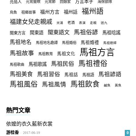
方言本字
亮島人
元宵擺暝
元宵節
回娘家
海保部隊
福州語
福州方言
福州話
烏魚
祖鄉故事
福建女兒走親戚
老酒
米湯
表演
走親
送九
馬祖俗諺
閩東語文
閩東語
馬祖唸謠
閩東方言
馬祖地名
馬祖婚禮
馬祖地名趣譚
馬祖婚俗
馬祖媳婦
馬祖方言
馬祖故事
馬祖文化
馬祖教育
馬祖禮俗
馬祖民俗
馬祖歌謠
馬祖歌曲
馬祖美食
馬祖習俗
馬祖諺語
馬祖話
馬祖語
馬祖飲食
馬祖風俗
馬祖風情
鹹魚
黃魚
熱門文章
依嬤的衣久藍新衣裳
游桂香
0
-
2017-06-19