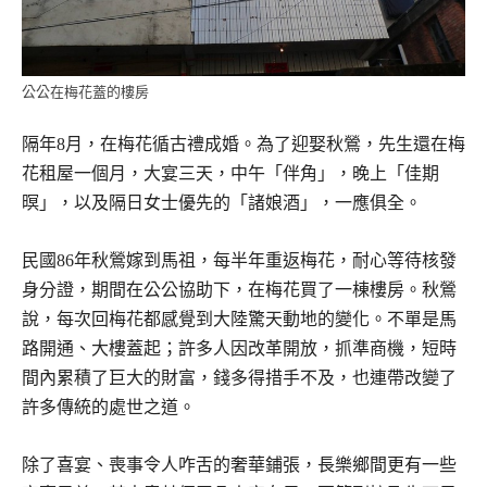
公公在梅花蓋的樓房
隔年8月，在梅花循古禮成婚。為了迎娶秋鶯，先生還在梅
花租屋一個月，大宴三天，中午「伴角」，晚上「佳期
暝」，以及隔日女士優先的「諸娘酒」，一應俱全。
民國86年秋鶯嫁到馬祖，每半年重返梅花，耐心等待核發
身分證，期間在公公協助下，在梅花買了一棟樓房。秋鶯
說，每次回梅花都感覺到大陸驚天動地的變化。不單是馬
路開通、大樓蓋起；許多人因改革開放，抓準商機，短時
間內累積了巨大的財富，錢多得措手不及，也連帶改變了
許多傳統的處世之道。
除了喜宴、喪事令人咋舌的奢華鋪張，長樂鄉間更有一些