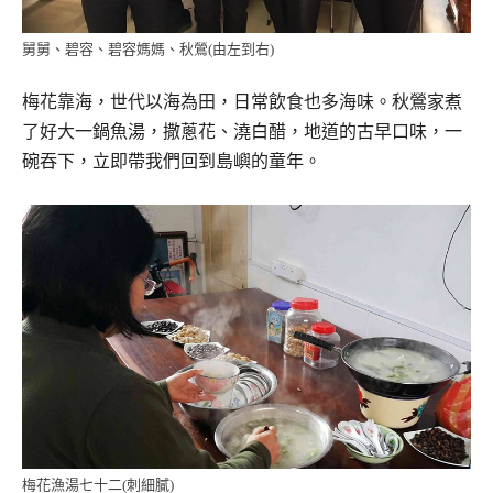
舅舅、碧容、碧容媽媽、秋鶯(由左到右)
梅花靠海，世代以海為田，日常飲食也多海味。秋鶯家煮
了好大一鍋魚湯，撒蔥花、澆白醋，地道的古早口味，一
碗吞下，立即帶我們回到島嶼的童年。
梅花漁湯七十二(刺細膩)