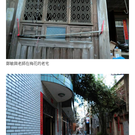
鄭敏興老師在梅花的老宅