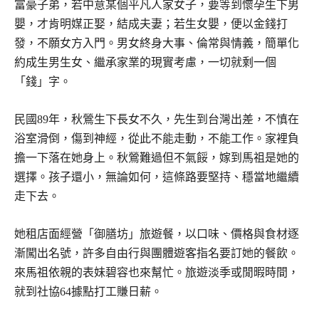
富豪子弟，若中意某個平凡人家女子，要等到懷孕生下男
嬰，才肯明媒正娶，結成夫妻；若生女嬰，便以金錢打
發，不願女方入門。男女終身大事、倫常與情義，簡單化
約成生男生女、繼承家業的現實考慮，一切就剩一個
「錢」字。
民國89年，秋鶯生下長女不久，先生到台灣出差，不慎在
浴室滑倒，傷到神經，從此不能走動，不能工作。家裡負
擔一下落在她身上。秋鶯難過但不氣餒，嫁到馬祖是她的
選擇。孩子還小，無論如何，這條路要堅持、穩當地繼續
走下去。
她租店面經營「御膳坊」旅遊餐，以口味、價格與食材逐
漸闖出名號，許多自由行與團體遊客指名要訂她的餐飲。
來馬祖依親的表妹碧容也來幫忙。旅遊淡季或閒暇時間，
就到社協64據點打工賺日薪。