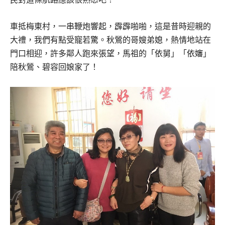
車抵梅東村，一串鞭炮響起，霹霹啪啪，這是昔時迎親的
大禮，我們有點受寵若驚。秋鶯的哥嫂弟媳，熱情地站在
門口相迎，許多鄰人跑來張望，馬祖的「依舅」「依嬸」
陪秋鶯、碧容回娘家了！