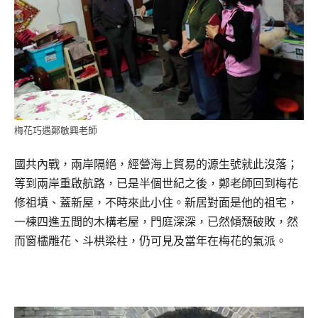
梅花巧遇鄭敏興老師
國共內戰，兩岸隔絕，經營海上貿易的源生號就此沒落；
等到兩岸重啟航路，已是半個世紀之後，鄭老師回到梅花
修祖墳、蓋新屋，不時來此小住。新居對面是他的祖宅，
一棟四進五間的木構老屋，門庭深深，已然傾頹破敗，然
而窗櫺雕花、斗栱梁柱，仍可見及當年在梅花的氣派。