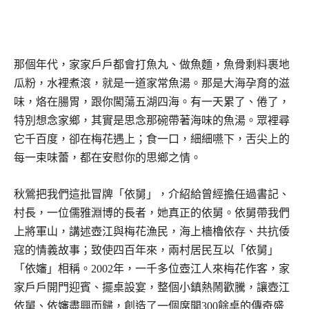
那個年代，家家戶戶都會打魚丸、做魚麵，魚骨剩料裹地
瓜粉，水裡煮滾，就是一道家常魚湯。那是大海孕育的滋
味，烙在腸胃，跟你闖蕩五湖四海。有一天累了、倦了，
特別想念家鄉，其實是思念那碗帶著海味的魚湯。眾裡尋
它千百度，卻在梅花遇上；食一口，細細嚥下，舌尖上的
每一束味蕾，都在安慰你的思鄉之情。
秋鶯把我們這批冒牌「依舅」，介紹給曾經擔任過書記、
村長，一位儒雅淵博的長者，她真正的依舅。依舅帶我們
上將軍山，講述壺江與梅花漁民，海上檣櫓依存、共抗倭
寇的情義故事；致使四百年來，兩村居民互以「依舅」
「依嬸」相稱。2002年，一千多位壺江人來梅花作客，家
家戶戶開門迎賓、擺桌設宴，整個小鎮熱鬧歡騰，讓壺江
依舅、依嬸盡興而歸，創造了一個席開300餘桌的傳奇盛