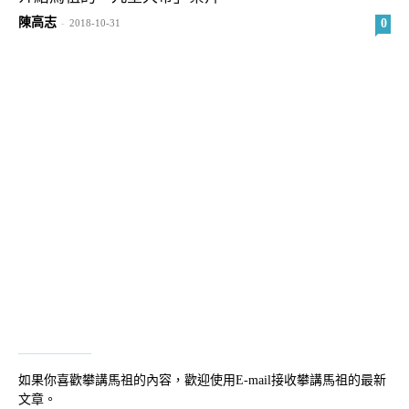
陳高志
0
-
2018-10-31
如果你喜歡攀講馬祖的內容，歡迎使用E-mail接收攀講馬祖的最新
文章。