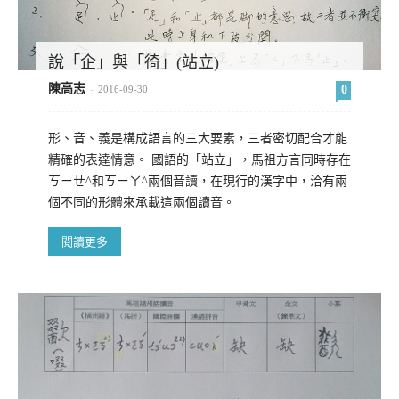
說「企」與「徛」(站立)
陳高志
0
-
2016-09-30
形、音、義是構成語言的三大要素，三者密切配合才能
精確的表達情意。 國語的「站立」，馬祖方言同時存在
ㄎㄧㄝ^和ㄎㄧㄚ^兩個音讀，在現行的漢字中，洽有兩
個不同的形體來承載這兩個讀音。
閱讀更多