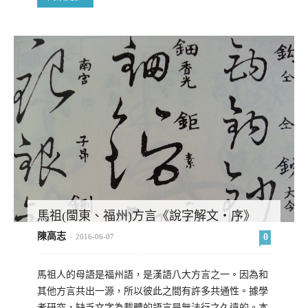
馬祖(閩東、福州)方言《說字解文‧序》
陳高志
0
-
2016-06-07
馬祖人的母語是福州語，是漢語八大方言之一。因為和
其他方言共出一源，所以彼此之間有許多共通性。據學
者研究，缺乏文字為載體的語言是無法行之久遠的。本