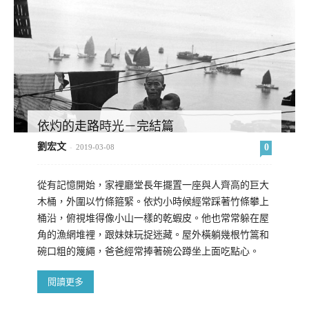
依灼的走路時光－完結篇
劉宏文
0
-
2019-03-08
從有記憶開始，家裡廳堂長年擺置一座與人齊高的巨大
木桶，外圍以竹條箍緊。依灼小時候經常踩著竹條攀上
桶沿，俯視堆得像小山一樣的乾蝦皮。他也常常躲在屋
角的漁網堆裡，跟妹妹玩捉迷藏。屋外橫躺幾根竹篙和
碗口粗的篾繩，爸爸經常捧著碗公蹲坐上面吃點心。
閱讀更多