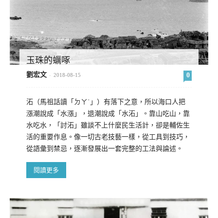
玉珠的蠣啄
劉宏文
0
-
2018-08-15
沰（馬祖話讀「ㄉㄚ˙」）有落下之意，所以海口人把
漲潮說成「水漲」，退潮說成「水沰」。靠山吃山，靠
水吃水，「討沰」雖談不上什麼民生活計，卻是輔佐生
活的重要作息。像一切古老技藝一樣，從工具到技巧，
從語彙到禁忌，逐漸發展出一套完整的工法與論述。
閱讀更多