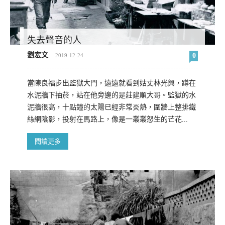
失去聲音的人
劉宏文
0
-
2019-12-24
當陳良福步出監獄大門，遠遠就看到姑丈林光興，蹲在
水泥牆下抽菸，站在他旁邊的是莊建順大哥。監獄的水
泥牆很高，十點鐘的太陽已經非常炎熱，圍牆上整排鐵
絲網陰影，投射在馬路上，像是一叢叢怒生的芒花...
閱讀更多