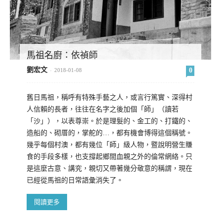
馬祖名廚：依禎師
劉宏文
0
-
2018-01-08
舊日馬祖，稱呼有特殊手藝之人，或言行篤實、深得村
人信賴的長者，往往在名字之後加個「師」（讀若
「沙」），以表尊崇。於是理髮的、金工的、打鐵的、
造船的、砌厝的，掌舵的…，都有機會博得這個稱號。
幾乎每個村澳，都有幾位「師」級人物，暨說明營生賺
食的手段多樣，也支撐起鄉間血親之外的倫常網絡。只
是這麼古意、講究，親切又帶著幾分敬意的稱謂，現在
已經從馬祖的日常語彙消失了。
閱讀更多