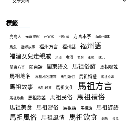
章
分
類
標籤
方言本字
亮島人
元宵擺暝
元宵節
回娘家
海保部隊
福州語
福州方言
福州話
烏魚
祖鄉故事
福建女兒走親戚
老酒
米湯
表演
走親
送九
馬祖俗諺
閩東語文
閩東語
馬祖唸謠
閩東方言
馬祖地名
馬祖婚禮
馬祖地名趣譚
馬祖婚俗
馬祖媳婦
馬祖方言
馬祖故事
馬祖文化
馬祖教育
馬祖禮俗
馬祖民俗
馬祖歌謠
馬祖歌曲
馬祖美食
馬祖習俗
馬祖諺語
馬祖話
馬祖語
馬祖飲食
馬祖風俗
馬祖風情
鹹魚
黃魚