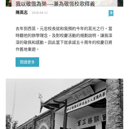
我以敬恆為榮—-兼為敬恆校歌釋義
陳高志
0
-
2018-04-12
去年到西莒，元忠校長就和我預約今年的莒光之行。當
時聽他的辦學理念，及對校慶活動的規劃說明，讓我深
深的敬佩和感動。因此當下就承諾五十周年的校慶日將
作舊地重遊。
閱讀更多