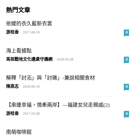
熱門文章
依嬤的衣久藍新衣裳
游桂香
0
-
2017-06-19
海上看據點
馬祖戰地文化遺產守護網
0
-
2018-05-08
解釋「討沰」與「討礁」-兼說相關食材
陳高志
0
-
2020-06-10
【串連幸福，情牽兩岸】—福建女兒走親戚(2)
游桂香
0
-
2017-03-09
南萌咖啡館