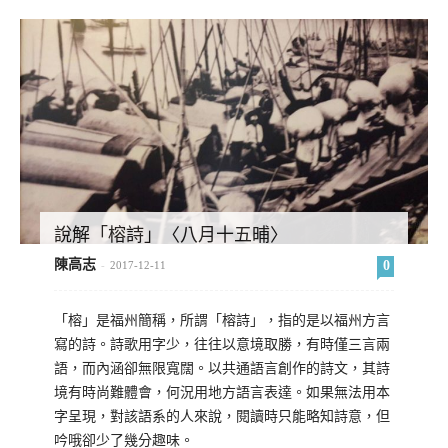
說解「榕詩」〈八月十五晡〉
陳高志
0
-
2017-12-11
「榕」是福州簡稱，所謂「榕詩」，指的是以福州方言
寫的詩。詩歌用字少，往往以意境取勝，有時僅三言兩
語，而內涵卻無限寬闊。以共通語言創作的詩文，其詩
境有時尚難體會，何況用地方語言表達。如果無法用本
字呈現，對該語系的人來說，閱讀時只能略知詩意，但
吟哦卻少了幾分趣味。