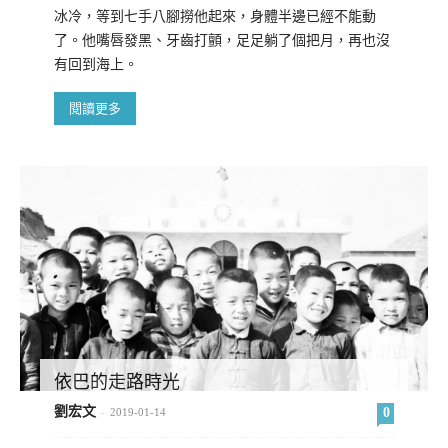
冰冷，等到七手八腳撈他起來，身體半邊已經不能動
了。他嘴唇發黑、牙齒打顫，足足躺了個把月，再也沒
有回到海上。
閱讀更多
依巴的走路時光
劉宏文
0
-
2019-01-14