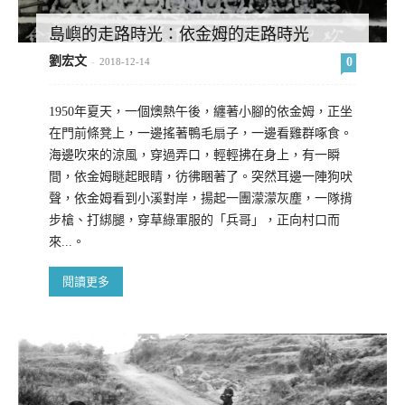
島嶼的走路時光：依金姆的走路時光
劉宏文
0
-
2018-12-14
1950年夏天，一個燠熱午後，纏著小腳的依金姆，正坐
在門前條凳上，一邊搖著鴨毛扇子，一邊看雞群啄食。
海邊吹來的涼風，穿過弄口，輕輕拂在身上，有一瞬
間，依金姆瞇起眼睛，彷彿睏著了。突然耳邊一陣狗吠
聲，依金姆看到小溪對岸，揚起一團濛濛灰塵，一隊揹
步槍、打綁腿，穿草綠軍服的「兵哥」，正向村口而
來...。
閱讀更多