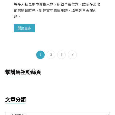
許多人初見劇中真實人物，紛紛合影留念。試圖在演出
前的短暫時光，抓住當年蛛絲馬跡，填充各自表演內
涵。
閱讀更多
1
2
3
攀講馬祖粉絲頁
文章分類
文