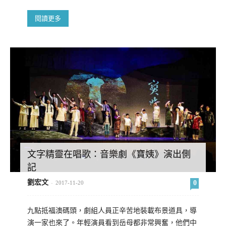
閱讀更多
文字精靈在唱歌：音樂劇《寶姨》演出側
記
劉宏文
0
-
2017-11-20
九點抵福澳碼頭，劇組人員正辛苦地裝載布景道具，導
演一家也來了。年輕演員看到岳母都非常興奮，他們中