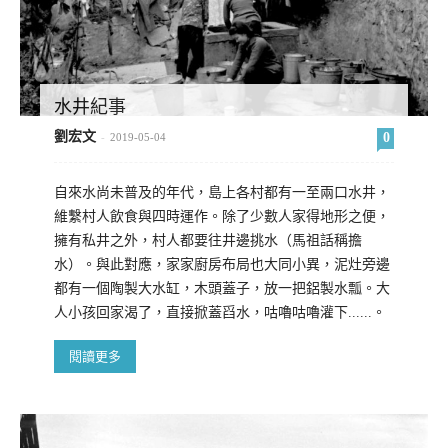
水井紀事
劉宏文
0
-
2019-05-04
自來水尚未普及的年代，島上各村都有一至兩口水井，
維繫村人飲食與四時運作。除了少數人家得地形之便，
擁有私井之外，村人都要往井邊挑水（馬祖話稱擔
水）。與此對應，家家廚房布局也大同小異，泥灶旁邊
都有一個陶製大水缸，木頭蓋子，放一把鋁製水瓢。大
人小孩回家渴了，直接掀蓋舀水，咕嚕咕嚕灌下......。
閱讀更多