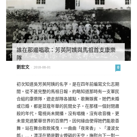
誰在那邊唱歌：芳英阿姨與馬祖首支康樂
隊
劉宏文
0
-
2018-08-01
初次知道吳芳英阿姨的名字，是在四年前編寫文化志期
間。從不甚完整的馬祖日報，約略知道那時有一支軍民
合組的康樂隊，遊走部隊各據點，歌舞娛賓，她們未婚
或已婚，都是荳蔻年華的民間女子。在那樣一個封閉肅
殺的年代，電視尚未開播，沒有唱機，沒有收音機，更
未曾見過繁華世界的百樂門，因何緣由使得她們能歌善
舞，站在舞台款款搖曳，一曲曲「夜來香」、「漫波女
郎」…，漂浮在猶是戰火煙硝的天空，撫慰台下一對一