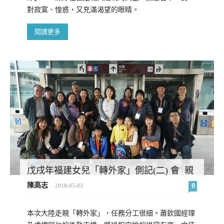
對寂寞、惶惑，又充滿渴望的眼睛。
閱讀更多
戊戌年福建女兒「轉外家」側記(二) 會 親
陳高志
0
-
2018-05-03
本次大陸走親「轉外家」，任務分工很細。蕭欽國經理