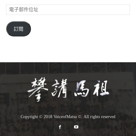
電
子
郵
件
訂閱
位
址
Copyright © 2018 VoiceofMatsu ©. All rights reserved