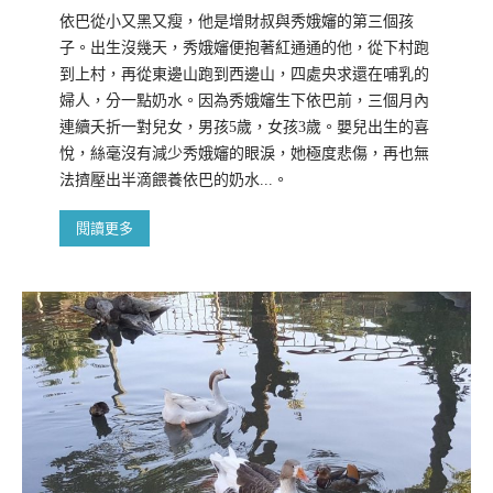
依巴從小又黑又瘦，他是增財叔與秀娥嬸的第三個孩
子。出生沒幾天，秀娥嬸便抱著紅通通的他，從下村跑
到上村，再從東邊山跑到西邊山，四處央求還在哺乳的
婦人，分一點奶水。因為秀娥嬸生下依巴前，三個月內
連續夭折一對兒女，男孩5歲，女孩3歲。嬰兒出生的喜
悅，絲毫沒有減少秀娥嬸的眼淚，她極度悲傷，再也無
法擠壓出半滴餵養依巴的奶水...。
閱讀更多