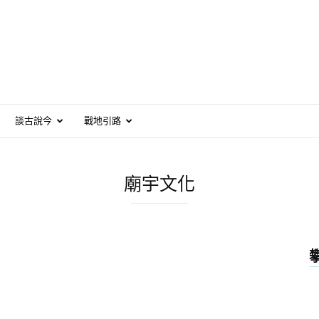
談古說今
戰地引路
廟宇文化