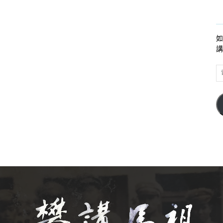
如
講
電
子
郵
件
位
址